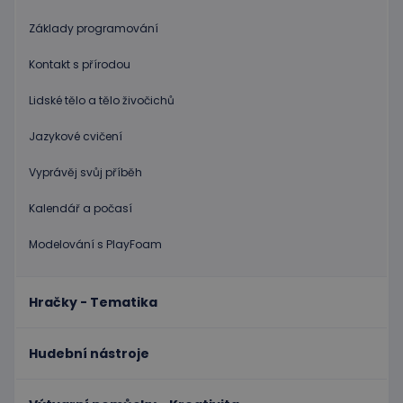
stránka
Základy programování
limit
www.educaplay.cz
1 měsíc
Tento s
cookie 
používá
Kontakt s přírodou
omezen
četnosti
žádostí,
Lidské tělo a tělo živočichů
ke sníže
rizika, ž
server p
Jazykové cvičení
přílišný
požadav
Vyprávěj svůj příběh
eshopcartid
.www.educaplay.cz
2 měsíce
Kalendář a počasí
CookieScriptConsent
1 měsíc 2
Tento s
CookieScript
dny
cookie
www.educaplay.cz
používá
Modelování s PlayFoam
služba
Cookie-
Script.c
zapamat
předvol
Hračky - Tematika
souhlas
soubor
cookie
návštěv
Hudební nástroje
Je nutné
banner
cookie
Cookie-