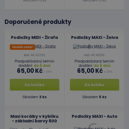
Skladem 0 ks
Skladem 0 ks
Doporučené produkty
Podložky MIDI - Žirafa
Podložky MAXI - Želva
Skvělá cena!
kód: 49 A0292
kód: 49 A8210
Předpokládaný termín
Předpokládaný termín
dodání:
do 5 dnů
dodání:
do 5 dnů
65,00 Kč
65,00 Kč
s DPH
s DPH
Do košíku
Do košíku
Skladem
3 ks
Skladem
5 ks
Maxi korálky v kyblíku
Podložky MAXI - Auto
- základní barvy 600