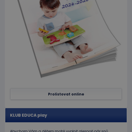
používané
stránky a
analytické
jakoukoli
služby Google.
reklamu,
Tento soubor
kterou
cookie se
koncový
používá k
uživatel
rozlišení
mohl vidět
jedinečných
před
uživatelů
návštěvou
přiřazením
uvedeného
náhodně
webu.
vygenerovaného
čísla jako
_gcl_au
3
Tento
Google LLC
identifikátoru
měsíce
soubor
.educaplay.cz
klienta. Je
1 den
cookie
součástí
nastavuje
každého
společnost
požadavku na
Doubleclick
stránku na webu
a provádí
a slouží k
informace
výpočtu údajů o
o tom, jak
návštěvnících,
koncový
relacích a
uživatel
Prolistovat online
kampaních pro
používá
analytické
webové
přehledy webů.
stránky a
jakoukoli
reklamu,
KLUB EDUCA play
kterou
koncový
uživatel
mohl vidět
Abychom Vám
a dětem
mohli
vyplnit alespoň
pár snů
,