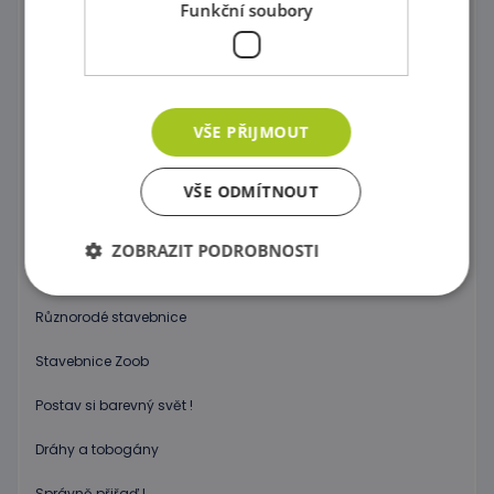
Provlékaní
Funkční soubory
Korálky Hama
Procvičování základních zručností
VŠE PŘIJMOUT
Hry s barevnými tvary
Mozaiky plné barev !
VŠE ODMÍTNOUT
Poznej barvy a tvary
ZOBRAZIT PODROBNOSTI
Magnetické skládačky
Různorodé stavebnice
Nezbytně nutné soubory
Výkonové soubory
Stavebnice Zoob
Soubory cílení
Funkční soubory
Postav si barevný svět !
Nezbytně nutné soubory cookie umožňují základní
funkce webových stránek, jako je přihlášení
uživatele a správa účtu. Webové stránky nelze bez
Dráhy a tobogány
nezbytně nutných souborů cookie správně
používat.
Správně přiřaď !