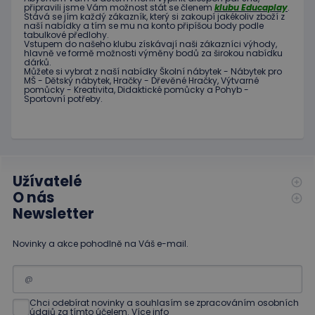
před
připravili jsme
Vám možnost
stát se členem
klubu
Educaplay
.
návštěvou
Stává
se jím
každý zákazník
,
který si zakoupí
jakékoliv zboží
z
uvedeného
naší nabídky
a tím se
mu na
konto
připíšou body
podle
webu.
tabulkové
předlohy.
Vstupem do
našeho klubu
získávají naši
zákazníci
výhody
,
hlavně ve
formě
možnosti
výměny
bodů
za
širokou nabídku
dárků
.
Můžete si vybrat
z
naší nabídky
Školní nábytek
-
Nábytek pro
MŠ
-
Dětský nábytek
,
Hračky
-
Dřevěné
Hračky
,
Výtvarné
pomůcky
-
Kreativita
,
Didaktické
pomůcky
a
Pohyb
-
Sportovní potřeby
.
Užívatelé
O nás
Newsletter
Novinky a akce pohodlně na Váš e-mail.
Chci odebírat novinky a souhlasím se zpracováním osobních
údajů za tímto účelem.
Více info