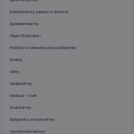
Poskytovatel
/
Název
Vyprší
Popis
Doména
Kartičkové hry, pexeso a domino
PHPSESSID
Zavřením
Cookie
PHP.net
Společenské hry
prohlížeče
genero
www.educaplay.cz
aplikac
založen
Objev 3D prostor !
na jazyc
PHP. To
univerzá
Počítání a abeceda pro začátečníky
identifi
používa
udržová
Hodiny
proměn
relací
uživatel
Váhy
Obvykle
jedná o
náhodn
Vědecké hry
vygener
číslo, je
použití
Globusy - Svět
být spec
zásadách ochrany soukromí společnosti Google
pro dan
Zvukové hry
web, al
dobrým
příklad
Dotykové a smyslové hry
udržová
přihláš
stavu
Vyjadřování emocí
uživatel