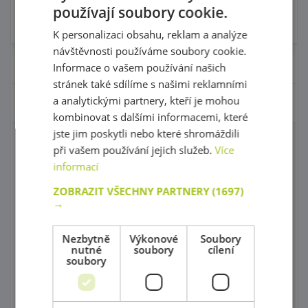
používají soubory cookie.
Skladem
Skladem
5 ks
K personalizaci obsahu, reklam a analýze
návštěvnosti používáme soubory cookie.
Nábytek pro školky
Informace o vašem používání našich
stránek také sdílíme s našimi reklamními
a analytickými partnery, kteří je mohou
Didaktické pomůcky
kombinovat s dalšími informacemi, které
jste jim poskytli nebo které shromáždili
Manipulační labyrinty
při vašem používání jejich služeb.
Více
informací
Nástěnné labyrinty
ZOBRAZIT VŠECHNY PARTNERY
(1697)
→
Magnetické labyrinty
Grafomotorické tabulky, Procvičování kreslení
Nezbytně
Výkonové
Soubory
nutné
soubory
cílení
Puzzle
soubory
Kostky, vláček