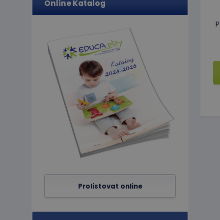
Online Katalog
limit
P
eshopcartid
CookieScriptConse
hideRightBanner
Název
Poskytov
Název
Doména
_ga_C89EE971FB
IDE
Google L
.doublecl
_ga
_gcl_au
Google L
Prolistovat online
.educapla