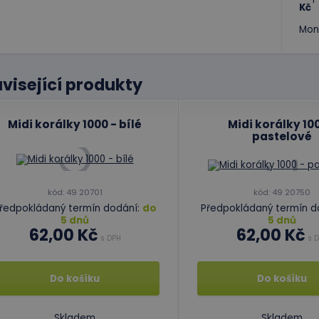
Kč
Mon
visející produkty
Midi korálky 1000 - bílé
Midi korálky 10
pastelové
kód: 49 20701
kód: 49 20750
ředpokládaný termín dodání:
do
Předpokládaný termín d
5 dnů
5 dnů
62,00 Kč
62,00 Kč
s DPH
s D
Do košíku
Do košíku
Skladem
Skladem