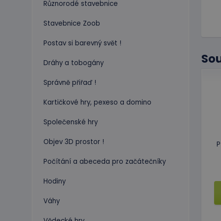
Různorodé stavebnice
Stavebnice Zoob
Postav si barevný svět !
Sou
Dráhy a tobogány
Správně přiřaď !
Kartičkové hry, pexeso a domino
Společenské hry
Objev 3D prostor !
P
Počítání a abeceda pro začátečníky
Hodiny
Váhy
Vědecké hry