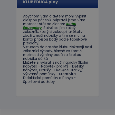
KLUB EDUCA play
Abychom Vám
a dětem
mohli
vyplnit
alespoň
pár snů
,
připravili jsme
Vám
možnost
stát se členem
klubu
Educaplay
.
Stává
se jím
každý
zákazník
,
který si zakoupí
jakékoliv
zboží
z
naší nabídky
a tím se
mu na
konto
připíšou body
podle
tabulkové
předlohy.
Vstupem do
našeho klubu
získávají naši
zákazníci
výhody
,
hlavně ve
formě
možnosti
výměny
bodů
za
širokou
nabídku
dárků
.
Můžete si vybrat
z
naší nabídky
Školní
nábytek
-
Nábytek pro
MŠ
-
Dětský
nábytek
,
Hračky
-
Dřevěné
Hračky
,
Výtvarné
pomůcky
-
Kreativita
,
Didaktické
pomůcky
a
Pohyb
-
Sportovní potřeby
.