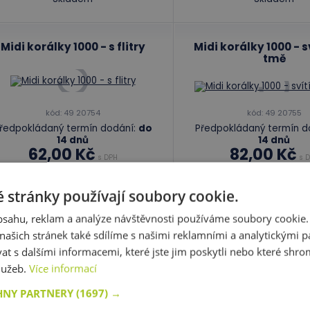
Midi korálky 1000 - s flitry
Midi korálky 1000 - s
tmě
kód: 49 20754
kód: 49 20755
ředpokládaný termín dodání:
do
Předpokládaný termín d
14 dnů
14 dnů
62,00 Kč
82,00 Kč
s DPH
s D
 stránky používají soubory cookie.
Do košíku
Do košíku
obsahu, reklam a analýze návštěvnosti používáme soubory cookie.
ašich stránek také sdílíme s našimi reklamními a analytickými par
Skladem 0 ks
Skladem 0 ks
 s dalšími informacemi, které jste jim poskytli nebo které shro
služeb.
Více informací
poručené produkty
HNY PARTNERY
(1697) →