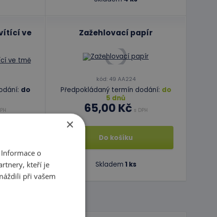
vítící ve
Zažehlovací papír
kód: 49 AA224
odání:
do
Předpokládaný termín dodání:
do
5 dnů
65,00 Kč
PH
s DPH
×
Do košíku
 Informace o
tnery, kteří je
Skladem
1 ks
máždili při vašem