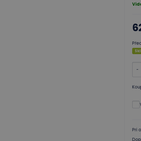
Vid
6
Pře
Sk
-
Kou
Pri
Dop