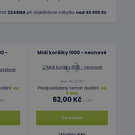
táž
ZDARMA
při objednávce nábytku
nad 40 000 Kč
00 -
Midi korálky 1000 - neonové
kód: 49 20751
odání:
do
Předpokládaný termín dodání:
do
5 dnů
62,00 Kč
PH
s DPH
Do košíku
Skladem
4 ks