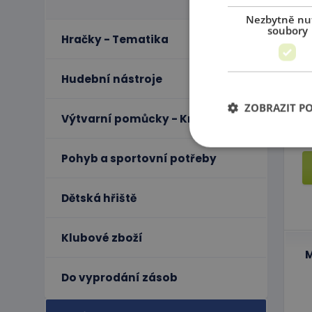
Nezbytně nu
soubory
Hračky - Tematika
Hudební nástroje
P
ZOBRAZIT P
Výtvarní pomůcky - Kreativita
Pohyb a sportovní potřeby
Ne
Dětská hřiště
Nezbytně nutné soubo
stránky nelze bez ne
Klubové zboží
Název
M
PHPSESSID
Do vyprodání zásob