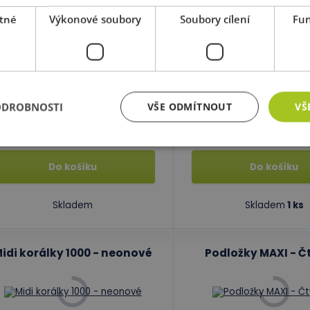
Podložky MAXI - Nákladní
Zažehlovací pa
tné
Výkonové soubory
Soubory cílení
Fun
auto
kód: 49 A8217
kód: 49 AA224
ředpokládaný termín dodání:
do
Předpokládaný termín d
ODROBNOSTI
VŠE ODMÍTNOUT
VŠ
5 dnů
5 dnů
65,00 Kč
65,00 Kč
s DPH
s 
Do košíku
Do košíku
zbytně nutné soubory
Výkonové soubory
Soubory cílení
Funkční soub
ry cookie umožňují základní funkce webových stránek, jako je přihlášení uživatele a
Skladem
Skladem
1 ks
zbytně nutných souborů cookie správně používat.
Poskytovatel
/
Vyprší
Popis
Doména
idi korálky 1000 - neonové
Podložky MAXI - Č
Zavřením
Cookie generovaný aplikacemi založenými na j
PHP.net
prohlížeče
univerzální identifikátor používaný k udržov
www.educaplay.cz
relací uživatelů. Obvykle se jedná o náhodně 
jeho použití může být specifické pro daný we
příkladem je udržování přihlášeného stavu uži