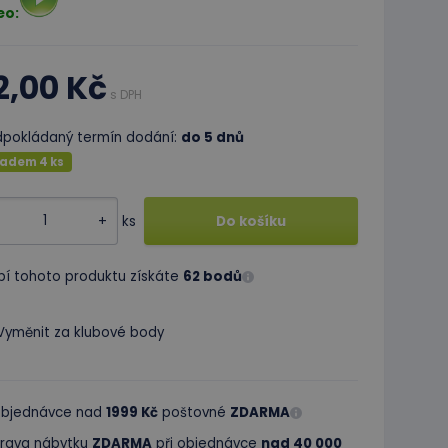
eo:
2,00 Kč
s DPH
dpokládaný termín dodání:
do 5 dnů
ladem 4 ks
+
ks
Do košíku
pí tohoto produktu získáte
62 bodů
Vyměnit za klubové body
 objednávce nad
1999 Kč
poštovné
ZDARMA
rava nábytku
ZDARMA
při objednávce
nad 40 000