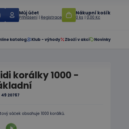
Můj účet
Nákupní košík
Přihlášení
|
Registrace
0 ks
|
0,00 Kč
nline katalog
Klub - výhody
Zboží v akci
Novinky
idi korálky 1000 -
ákladní
:
49 20767
tový sáček obsahuje 1000 korálků.