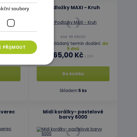
pír
Podložky MAXI - Kruh
kční soubory
kód: 49 A8220
odání:
do
Předpokládaný termín dodání:
do
E PŘIJMOUT
5 dnů
65,00 Kč
DPH
s DPH
Do košíku
ory
 správa účtu. Webové
Skladem
5 ks
tverec
Midi korálky- pastelové
azyce PHP. Toto je
barvy 6000
ání proměnných
vygenerované číslo,
b, ale dobrým
vatele mezi