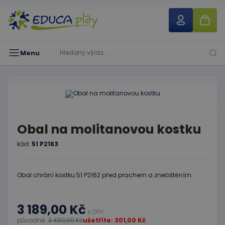
Menu
Obal na molitanovou kostku
kód:
51 P2163
Obal chrání kostku 51 P2162 před prachem a znečištěním.
3 189,00 Kč
s DPH
původně:
3 490,00 Kč
ušetříte: 301,00 Kč