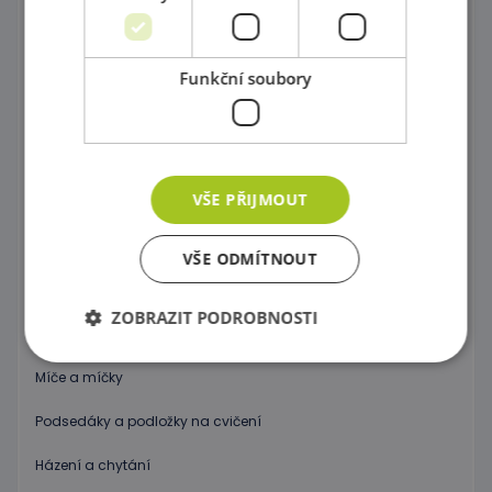
Molitanové houpačky a bazény
Prolézačky a Ohrádky do interiéru
Funkční soubory
Procvičování rovnováhy
Gymnastika
VŠE PŘIJMOUT
Značky, kužele, tyče a kruhy
Neustále v pohybu
VŠE ODMÍTNOUT
Gymnastické míče
ZOBRAZIT PODROBNOSTI
Nafukovací koníky a motorické hry
Míče a míčky
Nezbytně nutné soubory
Výkonové soubory
Podsedáky a podložky na cvičení
Soubory cílení
Funkční soubory
Házení a chytání
Nezbytně nutné soubory cookie umožňují základní