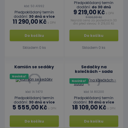
Předpokládaný termín
kód: 50 A1992
dodání:
do 30 dnů
9 219,00 Kč
Předpokládaný termín
s DPH
dodání:
30 dnů a více
11 100,00 Kč
11 290,00 Kč
Nejnižší cena za posledních 30
s DPH
dní před slevou: 9 219,00 Kč
Do košíku
Do košíku
Skladem 0 ks
Skladem 0 ks
Kamión se sedáky
Sedačky na
kolečkách - sada
Novinka!
Novinka!
kód: 1A 11470
kód: 1A 80200
Předpokládaný termín
Předpokládaný termín
dodání:
30 dnů a více
dodání:
30 dnů a více
5 555,00 Kč
18 109,00 Kč
s DPH
s DPH
Do košíku
Do košíku