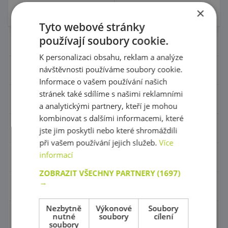
×
Skladem 0 ks
Skladem 0 ks
Tyto webové stránky
používají soubory cookie.
Nábytek pro školky
K personalizaci obsahu, reklam a analýze
návštěvnosti používáme soubory cookie.
Didaktické pomůcky
Informace o vašem používání našich
stránek také sdílíme s našimi reklamními
Hračky - Tematika
a analytickými partnery, kteří je mohou
kombinovat s dalšími informacemi, které
Hudební nástroje
jste jim poskytli nebo které shromáždili
při vašem používání jejich služeb.
Více
informací
Výtvarní pomůcky - Kreativita
ZOBRAZIT VŠECHNY PARTNERY
(1697)
→
Pohyb a sportovní potřeby
Nezbytně
Výkonové
Soubory
nutné
soubory
cílení
Molitany a rehabilitace
soubory