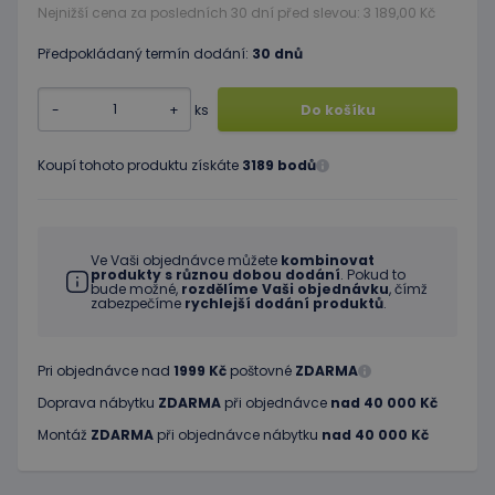
Nejnižší cena za posledních 30 dní před slevou: 3 189,00 Kč
Předpokládaný termín dodání:
30 dnů
-
+
ks
Do košíku
Koupí tohoto produktu získáte
3189 bodů
Ve Vaši objednávce můžete
kombinovat
produkty s různou dobou dodání
. Pokud to
bude možné,
rozdělíme Vaši objednávku
, čímž
zabezpečíme
rychlejší dodání produktů
.
Pri objednávce nad
1999 Kč
poštovné
ZDARMA
Doprava nábytku
ZDARMA
při objednávce
nad 40 000 Kč
Montáž
ZDARMA
při objednávce nábytku
nad 40 000 Kč