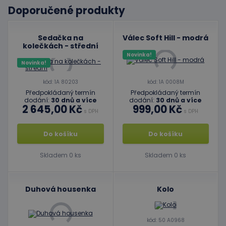
Doporučené produkty
Sedačka na
Válec Soft Hill - modrá
kolečkách - střední
Novinka!
Novinka!
kód: 1A 80203
kód: 1A 0008M
Předpokládaný termín
Předpokládaný termín
dodání:
30 dnů a více
dodání:
30 dnů a více
2 645,00 Kč
999,00 Kč
s DPH
s DPH
Do košíku
Do košíku
Skladem 0 ks
Skladem 0 ks
Duhová housenka
Kolo
kód: 50 A0968