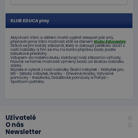
návštěv
Je nutné
banner
cookie
Cookie-
KLUB EDUCA play
Script.
fungova
správně
Abychom Vám
a dětem
mohli
vyplnit alespoň
pár snů
,
hideRightBanner
.www.educaplay.cz
2 hodiny
připravili jsme
Vám možnost
stát se členem
klubu
Educaplay
.
Stává
se jím
každý zákazník
,
který si zakoupí
jakékoliv zboží
z
naší nabídky
a tím se
mu na
konto
připíšou body
podle
tabulkové
předlohy.
Vstupem do
našeho klubu
získávají naši
zákazníci
výhody
,
hlavně ve
formě
možnosti
výměny
bodů
za
širokou nabídku
dárků
.
Můžete si vybrat
z
naší nabídky
Školní nábytek
-
Nábytek pro
MŠ
-
Dětský nábytek
,
Hračky
-
Dřevěné
Hračky
,
Výtvarné
pomůcky
-
Kreativita
,
Didaktické
pomůcky
a
Pohyb
-
Poskytovatel
Název
Vyprší
Popis
Sportovní potřeby
.
/
Doména
Poskytovatel
/
Název
Vyprší
Popis
_ga_C89EE971FB
.educaplay.cz
1 rok
Tento soubor
Doména
1
cookie používá
měsíc
Google Analytics
IDE
1 rok
Tento
Google LLC
k zachování
soubor
.doubleclick.net
stavu relace.
cookie
nastavuje
Užívatelé
_ga
1 rok
Tento název
Google LLC
společnost
1
souboru cookie
O nás
.educaplay.cz
Doubleclick
měsíc
je spojen s
a provádí
Newsletter
Google
informace
Universal
o tom, jak