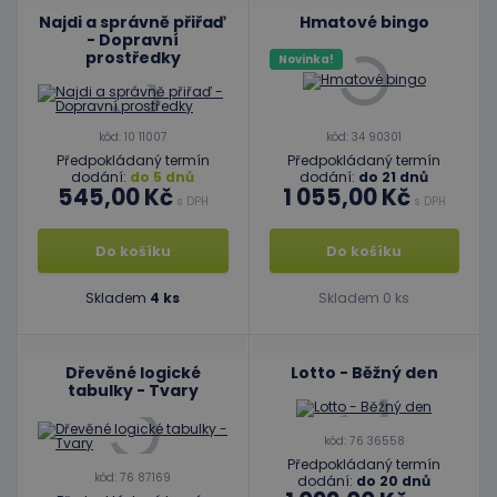
Najdi a správně přiřaď
Hmatové bingo
- Dopravní
prostředky
Novinka!
kód: 10 11007
kód: 34 90301
Předpokládaný termín
Předpokládaný termín
dodání:
do 5 dnů
dodání:
do 21 dnů
545,00 Kč
1 055,00 Kč
s DPH
s DPH
Do košíku
Do košíku
Skladem
4 ks
Skladem 0 ks
Dřevěné logické
Lotto - Běžný den
tabulky - Tvary
kód: 76 36558
Předpokládaný termín
kód: 76 87169
dodání:
do 20 dnů