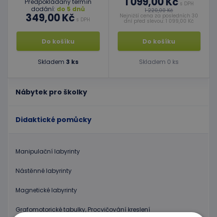
1 099,00 Kč
Předpokládaný termín
s DPH
dodání:
do 5 dnů
1 220,00 Kč
349,00 Kč
Nejnižší cena za posledních 30
s DPH
dní před slevou: 1 099,00 Kč
Do košíku
Do košíku
Skladem
3 ks
Skladem 0 ks
Nábytek pro školky
Didaktické pomůcky
Manipulační labyrinty
Nástěnné labyrinty
Magnetické labyrinty
Grafomotorické tabulky, Procvičování kreslení