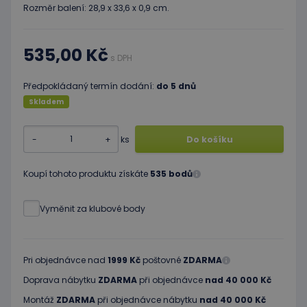
Rozměr balení: 28,9 x 33,6 x 0,9 cm.
535,00 Kč
s DPH
Předpokládaný termín dodání:
do 5 dnů
Skladem
-
+
ks
Do košíku
Koupí tohoto produktu získáte
535 bodů
Vyměnit za klubové body
Pri objednávce nad
1999 Kč
poštovné
ZDARMA
Doprava nábytku
ZDARMA
při objednávce
nad 40 000 Kč
Montáž
ZDARMA
při objednávce nábytku
nad 40 000 Kč