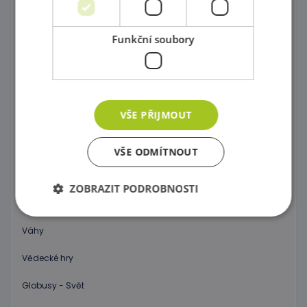
Postav si barevný svět !
Funkční soubory
Dráhy a tobogány
Správně přiřaď !
Kartičkové hry, pexeso a domino
VŠE PŘIJMOUT
Společenské hry
Objev 3D prostor !
VŠE ODMÍTNOUT
Počítání a abeceda pro začátečníky
ZOBRAZIT PODROBNOSTI
Hodiny
Váhy
Nezbytně nutné soubory
Výkonové soubory
Vědecké hry
Soubory cílení
Funkční soubory
Globusy - Svět
Nezbytně nutné soubory cookie umožňují základní
funkce webových stránek, jako je přihlášení