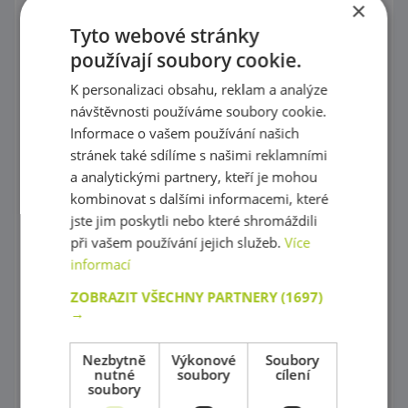
×
Puzzle
Tyto webové stránky
používají soubory cookie.
Kostky, vláček
K personalizaci obsahu, reklam a analýze
Provlékaní
návštěvnosti používáme soubory cookie.
Korálky Hama
Informace o vašem používání našich
stránek také sdílíme s našimi reklamními
Procvičování základních zručností
a analytickými partnery, kteří je mohou
kombinovat s dalšími informacemi, které
Hry s barevnými tvary
jste jim poskytli nebo které shromáždili
Mozaiky plné barev !
při vašem používání jejich služeb.
Více
informací
Poznej barvy a tvary
ZOBRAZIT VŠECHNY PARTNERY
(1697)
→
Magnetické skládačky
Různorodé stavebnice
Nezbytně
Výkonové
Soubory
nutné
soubory
cílení
Stavebnice Zoob
soubory