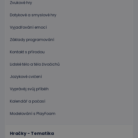
uživatele a správa účtu. Webové stránky nelze bez
Zvukové hry
nezbytně nutných souborů cookie správně
používat.
Dotykové a smyslové hry
Poskytovatel
/
Název
Vyprší
Popis
Doména
Vyjadřování emocí
PHPSESSID
Zavřením
Cookie
PHP.net
prohlížeče
genero
Základy programování
www.educaplay.cz
aplikac
založen
Kontakt s přírodou
na jazyc
PHP. To
univerzá
Lidské tělo a tělo živočichů
identifi
používa
udržová
Jazykové cvičení
proměn
relací
uživatel
Vyprávěj svůj příběh
Obvykle
jedná o
náhodn
Kalendář a počasí
vygener
číslo, je
použití
Modelování s PlayFoam
být spec
zásadách ochrany soukromí společnosti Google
pro dan
web, al
dobrým
Hračky - Tematika
příklad