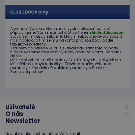
významná
uživatel
aktualizace
používá
běžněji
webové
KLUB EDUCA play
používané
stránky a
analytické
jakoukoli
služby Google.
reklamu,
Tento soubor
kterou
Abychom Vám
a dětem
mohli
vyplnit alespoň
pár snů
,
cookie se
připravili jsme
Vám možnost
stát se členem
klubu
Educaplay
.
koncový
používá k
Stává
se jím
každý zákazník
,
který si zakoupí
jakékoliv zboží
z
uživatel
rozlišení
naší nabídky
a tím se
mu na
konto
připíšou body
podle
mohl vidět
tabulkové
předlohy.
jedinečných
před
Vstupem do
našeho klubu
získávají naši
zákazníci
výhody
,
uživatelů
návštěvou
hlavně ve
formě
možnosti
výměny
bodů
za
širokou nabídku
přiřazením
uvedeného
dárků
.
náhodně
webu.
Můžete si vybrat
z
naší nabídky
Školní nábytek
-
Nábytek pro
vygenerovaného
MŠ
-
Dětský nábytek
,
Hračky
-
Dřevěné
Hračky
,
Výtvarné
čísla jako
_gcl_au
3
Tento
Google LLC
pomůcky
-
Kreativita
,
Didaktické
pomůcky
a
Pohyb
-
identifikátoru
měsíce
soubor
.educaplay.cz
Sportovní potřeby
.
klienta. Je
1 den
cookie
součástí
nastavuje
každého
společnost
požadavku na
Doubleclick
stránku na webu
a provádí
a slouží k
informace
výpočtu údajů o
o tom, jak
návštěvnících,
koncový
Užívatelé
relacích a
uživatel
kampaních pro
O nás
používá
analytické
webové
Newsletter
přehledy webů.
stránky a
jakoukoli
reklamu,
Novinky a akce pohodlně na Váš e-mail.
kterou