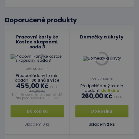
Doporučené produkty
Pracovní karty ke
Domečky a úkryty
Kostce s kapsami,
sada 3
kód: 50 A4205
Předpokládaný termín
kód: 22 A6670
dodání:
30 dnů a více
455,00 Kč
Předpokládaný termín
s DPH
dodání:
do 5 dnů
475,00 Kč
260,00 Kč
Nejnižší cena za posledních 30
s DPH
dní před slevou: 455,00 Kč
Do košíku
Do košíku
Skladem 0 ks
Skladem
2 ks