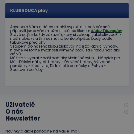
významná
uživatel
aktualizace
používá
běžněji
KLUB EDUCA play
webové
používané
stránky a
analytické
jakoukoli
služby Google.
reklamu,
Tento soubor
Abychom Vám
a dětem
mohli
vyplnit alespoň
pár snů
,
kterou
připravili jsme
Vám možnost
stát se členem
klubu
Educaplay
.
cookie se
koncový
Stává
se jím
každý zákazník
,
který si zakoupí
jakékoliv zboží
z
používá k
uživatel
naší nabídky
a tím se
mu na
konto
připíšou body
podle
rozlišení
mohl vidět
tabulkové
předlohy.
jedinečných
před
Vstupem do
našeho klubu
získávají naši
zákazníci
výhody
,
uživatelů
návštěvou
hlavně ve
formě
možnosti
výměny
bodů
za
širokou nabídku
přiřazením
uvedeného
dárků
.
náhodně
webu.
Můžete si vybrat
z
naší nabídky
Školní nábytek
-
Nábytek pro
vygenerovaného
MŠ
-
Dětský nábytek
,
Hračky
-
Dřevěné
Hračky
,
Výtvarné
čísla jako
_gcl_au
3
Tento
pomůcky
-
Kreativita
,
Didaktické
pomůcky
a
Pohyb
-
Google LLC
identifikátoru
Sportovní potřeby
.
měsíce
soubor
.educaplay.cz
klienta. Je
1 den
cookie
součástí
nastavuje
každého
společnost
požadavku na
Doubleclick
stránku na webu
a provádí
a slouží k
informace
výpočtu údajů o
o tom, jak
návštěvnících,
Užívatelé
koncový
relacích a
uživatel
O nás
kampaních pro
používá
analytické
webové
Newsletter
přehledy webů.
stránky a
jakoukoli
reklamu,
Novinky a akce pohodlně na Váš e-mail.
kterou