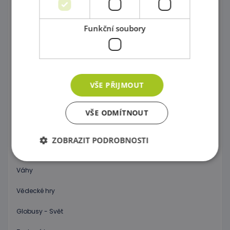
Postav si barevný svět !
Dráhy a tobogány
Funkční soubory
Správně přiřaď !
Kartičkové hry, pexeso a domino
VŠE PŘIJMOUT
Společenské hry
Objev 3D prostor !
VŠE ODMÍTNOUT
Počítání a abeceda pro začátečníky
ZOBRAZIT PODROBNOSTI
Hodiny
Váhy
Nezbytně nutné soubory
Výkonové soubory
Vědecké hry
Soubory cílení
Funkční soubory
Globusy - Svět
Nezbytně nutné soubory cookie umožňují základní
funkce webových stránek, jako je přihlášení