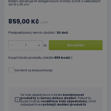
Balení obsahuje 14 rentgenových snímků zvířat o velikostech
do 10 x 25 cm.
859,00 Kč
s DPH
Předpokládaný termín dodání:
30 dnů
-
+
ks
Do košíku
Koupí tohoto produktu získáte
859 bodů
Vyměnit za klubové body
Ve Vaši objednávce můžete
kombinovat
produkty s různou dobou dodání
. Pokud to
bude možné,
rozdělíme Vaši objednávku
, čímž
zabezpečíme
rychlejší dodání produktů
.