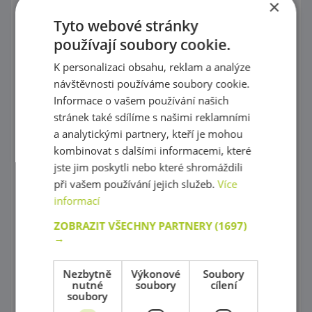
×
Puzzle
Tyto webové stránky
používají soubory cookie.
Kostky, vláček
K personalizaci obsahu, reklam a analýze
Provlékaní
návštěvnosti používáme soubory cookie.
Korálky Hama
Informace o vašem používání našich
stránek také sdílíme s našimi reklamními
Procvičování základních zručností
a analytickými partnery, kteří je mohou
kombinovat s dalšími informacemi, které
Hry s barevnými tvary
jste jim poskytli nebo které shromáždili
Mozaiky plné barev !
při vašem používání jejich služeb.
Více
informací
Poznej barvy a tvary
ZOBRAZIT VŠECHNY PARTNERY
(1697)
Magnetické skládačky
→
Různorodé stavebnice
Nezbytně
Výkonové
Soubory
nutné
soubory
cílení
Stavebnice Zoob
soubory