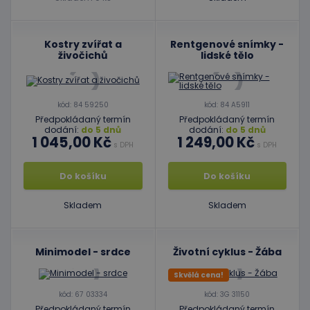
Kostry zvířat a
Rentgenové snímky -
živočichů
lidské tělo
kód: 84 59250
kód: 84 A5911
Předpokládaný termín
Předpokládaný termín
dodání:
do 5 dnů
dodání:
do 5 dnů
1 045,00 Kč
1 249,00 Kč
s DPH
s DPH
Do košíku
Do košíku
Skladem
Skladem
Minimodel - srdce
Životní cyklus - Žába
Skvělá cena!
kód: 67 03334
kód: 3G 31150
Předpokládaný termín
Předpokládaný termín