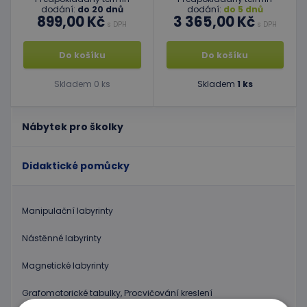
dodání:
do 20 dnů
dodání:
do 5 dnů
899,00 Kč
3 365,00 Kč
s DPH
s DPH
Do košíku
Do košíku
Skladem 0 ks
Skladem
1 ks
Nábytek pro školky
Didaktické pomůcky
Manipulační labyrinty
Nástěnné labyrinty
Magnetické labyrinty
Grafomotorické tabulky, Procvičování kreslení