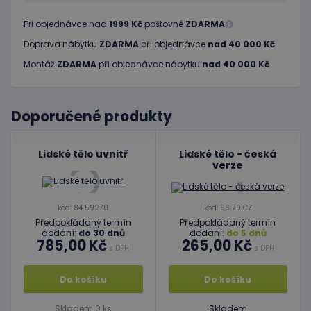
Pri objednávce nad
1999 Kč
poštovné
ZDARMA
Doprava nábytku
ZDARMA
při objednávce
nad 40 000 Kč
Montáž
ZDARMA
při objednávce nábytku
nad 40 000 Kč
Doporučené produkty
Lidské tělo uvnitř
Lidské tělo - česká
verze
kód: 84 59270
kód: 96 701CZ
Předpokládaný termín
Předpokládaný termín
dodání:
do 30 dnů
dodání:
do 5 dnů
785,00 Kč
265,00 Kč
s DPH
s DPH
Do košíku
Do košíku
Skladem 0 ks
Skladem