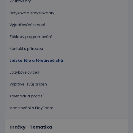
Zvukové hry
uživatele a správa účtu. Webové stránky nelze bez
nezbytně nutných souborů cookie správně
používat.
Dotykové a smyslové hry
Poskytovatel
/
Název
Vyprší
Popis
Doména
Vyjadřování emocí
PHPSESSID
Zavřením
Cookie
PHP.net
Základy programování
prohlížeče
genero
www.educaplay.cz
aplikac
založen
Kontakt s přírodou
na jazyc
PHP. To
univerzá
Lidské tělo a tělo živočichů
identifi
používa
udržová
Jazykové cvičení
proměn
relací
uživatel
Vyprávěj svůj příběh
Obvykle
jedná o
náhodn
Kalendář a počasí
vygener
číslo, je
Modelování s PlayFoam
použití
být spec
zásadách ochrany soukromí společnosti Google
pro dan
web, al
dobrým
Hračky - Tematika
příklad
udržová