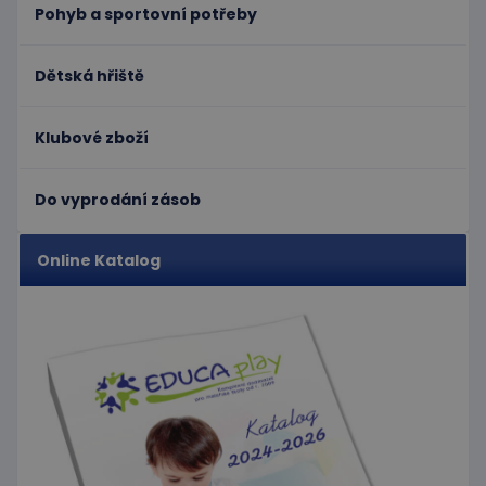
Pohyb a sportovní potřeby
limit
www.educaplay.cz
1 měsíc
Tento s
cookie 
používá
omezen
Dětská hřiště
četnosti
žádostí,
ke sníže
rizika, ž
Klubové zboží
server p
přílišný
požadav
Do vyprodání zásob
eshopcartid
.www.educaplay.cz
2 měsíce
CookieScriptConsent
1 měsíc 2
Tento s
CookieScript
dny
cookie
www.educaplay.cz
Online Katalog
používá
služba
Cookie-
Script.c
zapamat
předvol
souhlas
soubor
cookie
návštěv
Je nutné
banner
cookie
Cookie-
Script.