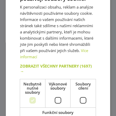
Korálky Hama
K personalizaci obsahu, reklam a analýze
Procvičování základních zručností
návštěvnosti používáme soubory cookie.
Informace o vašem používání našich
Hry s barevnými tvary
stránek také sdílíme s našimi reklamními
Mozaiky plné barev !
a analytickými partnery, kteří je mohou
kombinovat s dalšími informacemi, které
Poznej barvy a tvary
jste jim poskytli nebo které shromáždili
při vašem používání jejich služeb.
Více
Magnetické skládačky
informací
Různorodé stavebnice
ZOBRAZIT VŠECHNY PARTNERY
(1697)
→
Stavebnice Zoob
Postav si barevný svět !
Nezbytně
Výkonové
Soubory
nutné
soubory
cílení
soubory
Dráhy a tobogány
Správně přiřaď !
Funkční soubory
Kartičkové hry, pexeso a domino