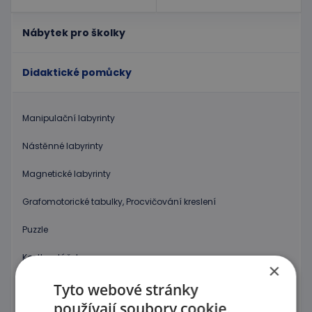
Nábytek pro školky
Didaktické pomůcky
Manipulační labyrinty
Nástěnné labyrinty
Magnetické labyrinty
Grafomotorické tabulky, Procvičování kreslení
Puzzle
Kostky, vláček
×
Provlékaní
Tyto webové stránky
používají soubory cookie.