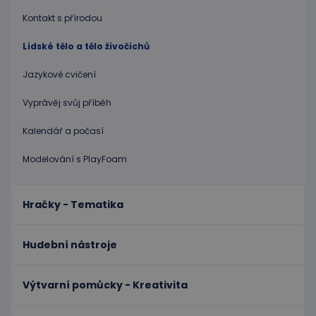
Název
Vyprší
Popis
Doména
Kontakt s přírodou
PHPSESSID
Zavřením
Cookie
PHP.net
prohlížeče
genero
www.educaplay.cz
Lidské tělo a tělo živočichů
aplikac
založen
na jazyc
Jazykové cvičení
PHP. To
univerzá
identifi
Vyprávěj svůj příběh
používa
udržová
proměn
Kalendář a počasí
relací
uživatel
Obvykle
Modelování s PlayFoam
jedná o
náhodn
vygener
číslo, je
Hračky - Tematika
použití
být spec
zásadách ochrany soukromí společnosti Google
pro dan
web, al
Hudební nástroje
dobrým
příklad
udržová
přihláš
Výtvarní pomůcky - Kreativita
stavu
uživatel
stránka