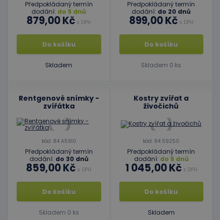
Předpokládaný termín
Předpokládaný termín
dodání:
do 5 dnů
dodání:
do 20 dnů
879,00 Kč
899,00 Kč
s DPH
s DPH
Do košíku
Do košíku
Skladem
Skladem 0 ks
Rentgenové snímky -
Kostry zvířat a
zvířátka
živočichů
kód: 84 A5910
kód: 84 59250
Předpokládaný termín
Předpokládaný termín
dodání:
do 30 dnů
dodání:
do 5 dnů
859,00 Kč
1 045,00 Kč
s DPH
s DPH
Do košíku
Do košíku
Skladem 0 ks
Skladem