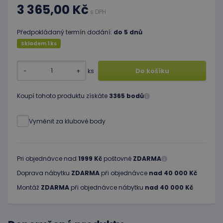
3 365,00 Kč
s DPH
Předpokládaný termín dodání:
do 5 dnů
Skladem 1 ks
-
+
ks
Do košíku
Koupí tohoto produktu získáte
3365 bodů
Vyměnit za klubové body
Pri objednávce nad
1999 Kč
poštovné
ZDARMA
Doprava nábytku
ZDARMA
při objednávce
nad 40 000 Kč
Montáž
ZDARMA
při objednávce nábytku
nad 40 000 Kč