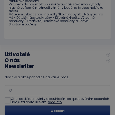
fungova
tabulkové
předlohy.
Vstupem do
našeho klubu
získávají naši
zákazníci
výhody
,
správně
hlavně ve
formě
možnosti
výměny
bodů
za
širokou nabídku
dárků
.
hideRightBanner
.www.educaplay.cz
2 hodiny
Můžete si vybrat
z
naší nabídky
Školní nábytek
-
Nábytek pro
MŠ
-
Dětský nábytek
,
Hračky
-
Dřevěné
Hračky
,
Výtvarné
pomůcky
-
Kreativita
,
Didaktické
pomůcky
a
Pohyb
-
Sportovní potřeby
.
Poskytovatel
Název
Vyprší
Popis
/
Doména
Poskytovatel
/
Užívatelé
Název
Vyprší
Popis
_ga_C89EE971FB
.educaplay.cz
1 rok
Tento soubor
Doména
1
cookie používá
O nás
měsíc
Google Analytics
IDE
1 rok
Tento
Google LLC
Newsletter
k zachování
soubor
.doubleclick.net
stavu relace.
cookie
nastavuje
_ga
1 rok
Tento název
Novinky a akce pohodlně na Váš e-mail.
Google LLC
společnost
1
souboru cookie
.educaplay.cz
Doubleclick
měsíc
je spojen s
a provádí
Google
informace
Universal
o tom, jak
Analytics - což je
koncový
významná
Chci odebírat novinky a souhlasím se zpracováním osobních
uživatel
údajů za tímto účelem.
Více info
aktualizace
používá
běžněji
webové
používané
stránky a
Odeslat
analytické
jakoukoli