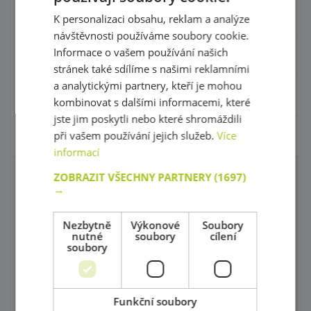
Hračky - Tematika
K personalizaci obsahu, reklam a analýze
návštěvnosti používáme soubory cookie.
Informace o vašem používání našich
Hudební nástroje
stránek také sdílíme s našimi reklamními
a analytickými partnery, kteří je mohou
Výtvarní pomůcky - Kreativita
kombinovat s dalšími informacemi, které
jste jim poskytli nebo které shromáždili
při vašem používání jejich služeb.
Více
Pohyb a sportovní potřeby
informací
ZOBRAZIT VŠECHNY PARTNERY
(1697)
Molitany a rehabilitace
→
Molitanové houpačky a bazény
Nezbytně
Výkonové
Soubory
nutné
soubory
cílení
Prolézačky a Ohrádky do interiéru
soubory
Procvičování rovnováhy
Gymnastika
Funkční soubory