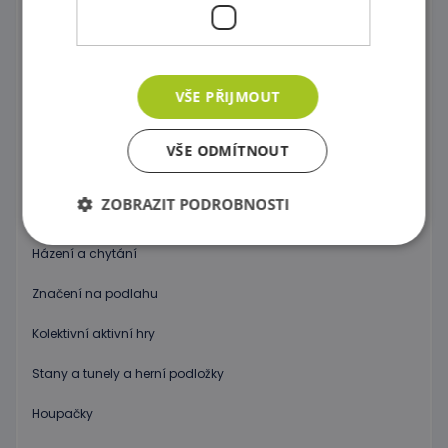
Značky, kužele, tyče a kruhy
Neustále v pohybu
Gymnastické míče
VŠE PŘIJMOUT
Nafukovací koníky a motorické hry
VŠE ODMÍTNOUT
Míče a míčky
ZOBRAZIT PODROBNOSTI
Podsedáky a podložky na cvičení
Házení a chytání
Nezbytně nutné soubory
Výkonové soubory
Značení na podlahu
Soubory cílení
Funkční soubory
Kolektivní aktivní hry
Nezbytně nutné soubory cookie umožňují základní
funkce webových stránek, jako je přihlášení
Stany a tunely a herní podložky
uživatele a správa účtu. Webové stránky nelze bez
nezbytně nutných souborů cookie správně
Houpačky
používat.
Poskytovatel
/