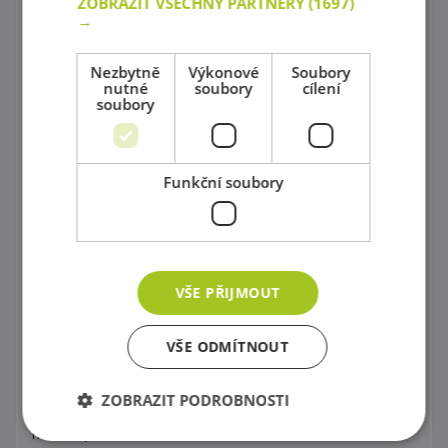
ZOBRAZIT VŠECHNY PARTNERY
(1697)
→
Tematické kostýmové čepice
Nezbytně
Výkonové
Soubory
Obchody a tržište
nutné
soubory
cílení
soubory
Potraviny všeho druhu
Kuchyně šité na míru !
Funkční soubory
Kuchyňské príslušenství
Nádobí pro předškoláky, Servírovací vozík
Úklid
VŠE PŘIJMOUT
Pro malé mistry
VŠE ODMÍTNOUT
Pod vodou, ve vesmíru, na zemi
Auta a autíčka pro všechny
ZOBRAZIT PODROBNOSTI
Hurá na pískoviště !