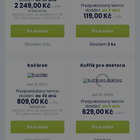
2 249,00 Kč
Předpokládaný termín
s DPH
dodání:
do 5 dnů
2 440,00 Kč
119,00 Kč
Nejnižší cena za posledních 30
s DPH
dní před slevou: 2 249,00 Kč
Do košíku
Do košíku
Skladem 0 ks
Skladem
2 ks
Kočárek
Kufřík pro doktora
kód: 51 I2332
Předpokládaný termín
kód: 1G A4383
dodání:
do 30 dnů
809,00 Kč
Předpokládaný termín
s DPH
dodání:
do 5 dnů
930,00 Kč
629,00 Kč
Nejnižší cena za posledních 30
s DPH
dní před slevou: 809,00 Kč
Do košíku
Do košíku