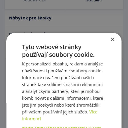
Skladem 0 ks
Skladem
Nábytek pro školky
Didaktické pomůcky
×
Tyto webové stránky
Hračky - Tematika
používají soubory cookie.
K personalizaci obsahu, reklam a analýze
Domečky pro panenky a příslušenství
návštěvnosti používáme soubory cookie.
Informace o vašem používání našich
Igráček
stránek také sdílíme s našimi reklamními
a analytickými partnery, kteří je mohou
Zahrajme si divadlo s maňásky!
kombinovat s dalšími informacemi, které
Maňásci
jste jim poskytli nebo které shromáždili
při vašem používání jejich služeb.
Více
Kornoutové loutky
informací
Karnevalové kostýmy