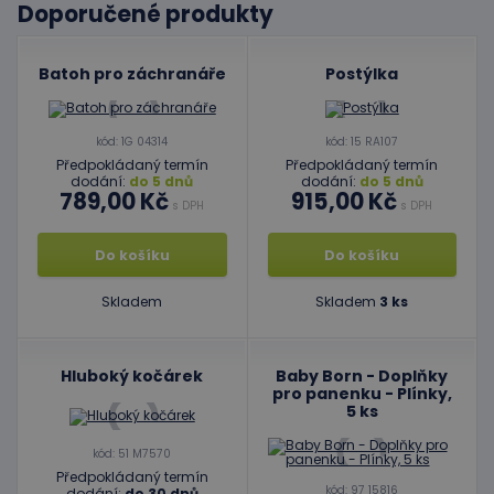
Doporučené produkty
Batoh pro záchranáře
Postýlka
kód: 1G 04314
kód: 15 RA107
Předpokládaný termín
Předpokládaný termín
dodání:
do 5 dnů
dodání:
do 5 dnů
789,00 Kč
915,00 Kč
s DPH
s DPH
Do košíku
Do košíku
Skladem
Skladem
3 ks
Hluboký kočárek
Baby Born - Doplňky
pro panenku - Plínky,
5 ks
kód: 51 M7570
Předpokládaný termín
kód: 97 15816
dodání:
do 30 dnů