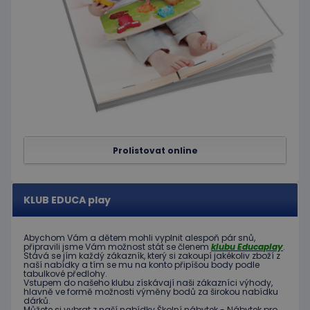
služba
Cookie-
Script.c
zapamat
předvol
souhlas
soubor
cookie
návštěv
Je nutné
banner
cookie
Cookie-
Script.
fungova
správně
Prolistovat online
hideRightBanner
.www.educaplay.cz
2 hodiny
KLUB EDUCA play
Abychom Vám
a dětem
mohli
vyplnit alespoň
pár snů
,
připravili jsme
Vám možnost
stát se členem
klubu
Educaplay
.
Poskytovatel
Stává
se jím
každý zákazník
,
který si zakoupí
jakékoliv zboží
z
Název
Vyprší
Popis
/
Doména
naší nabídky
a tím se
mu na
konto
připíšou body
podle
tabulkové
předlohy.
Poskytovatel
/
Název
Vyprší
Popis
Vstupem do
našeho klubu
získávají naši
zákazníci
výhody
,
_ga_C89EE971FB
.educaplay.cz
1 rok
Tento soubor
Doména
hlavně ve
formě
možnosti
výměny
bodů
za
širokou nabídku
1
cookie používá
dárků
.
měsíc
Google Analytics
IDE
1 rok
Tento
Google LLC
Můžete si vybrat
z
naší nabídky
Školní nábytek
-
Nábytek pro