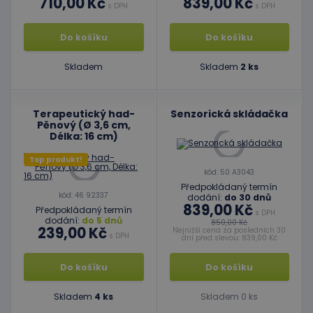
710,00 Kč
839,00 Kč
s DPH
s DPH
Do košíku
Do košíku
Skladem
Skladem
2 ks
Terapeutický had-
Senzorická skládačka
Pěnový (Ø 3,6 cm,
Délka: 16 cm)
Top produkt!
kód: 50 A3043
Předpokládaný termín
kód: 46 92337
dodání:
do 30 dnů
839,00 Kč
Předpokládaný termín
s DPH
dodání:
do 5 dnů
850,00 Kč
239,00 Kč
Nejnižší cena za posledních 30
s DPH
dní před slevou: 839,00 Kč
Do košíku
Do košíku
Skladem
4 ks
Skladem 0 ks