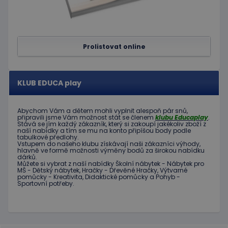
Doubleclick
měsíc
je spojen s
a provádí
Google
informace
Universal
o tom, jak
Analytics - což je
koncový
významná
uživatel
aktualizace
používá
Prolistovat online
běžněji
webové
používané
stránky a
analytické
jakoukoli
služby Google.
reklamu,
Tento soubor
kterou
KLUB EDUCA play
cookie se
koncový
používá k
uživatel
rozlišení
mohl vidět
jedinečných
před
Abychom Vám
a dětem
mohli
vyplnit alespoň
pár snů
,
uživatelů
návštěvou
připravili jsme
Vám možnost
stát se členem
klubu
Educaplay
.
přiřazením
uvedeného
Stává
se jím
každý zákazník
,
který si zakoupí
jakékoliv zboží
z
náhodně
webu.
naší nabídky
a tím se
mu na
konto
připíšou body
podle
vygenerovaného
tabulkové
předlohy.
čísla jako
Vstupem do
našeho klubu
získávají naši
zákazníci
výhody
,
_gcl_au
3
Tento
Google LLC
identifikátoru
hlavně ve
formě
možnosti
výměny
bodů
za
širokou nabídku
měsíce
soubor
.educaplay.cz
klienta. Je
dárků
.
1 den
cookie
součástí
Můžete si vybrat
z
naší nabídky
Školní nábytek
-
Nábytek pro
nastavuje
MŠ
-
Dětský nábytek
,
Hračky
-
Dřevěné
Hračky
,
Výtvarné
každého
společnost
pomůcky
-
Kreativita
,
Didaktické
pomůcky
a
Pohyb
-
požadavku na
Doubleclick
Sportovní potřeby
.
stránku na webu
a provádí
a slouží k
informace
výpočtu údajů o
o tom, jak
návštěvnících,
koncový
relacích a
uživatel
kampaních pro
používá
analytické