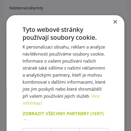
Nástěnné labyrinty
×
Magnetické labyrinty
Tyto webové stránky
Grafomotorické tabulky, Procvičování kreslení
používají soubory cookie.
Puzzle
K personalizaci obsahu, reklam a analýze
návštěvnosti používáme soubory cookie.
Kostky, vláček
Informace o vašem používání našich
Provlékaní
stránek také sdílíme s našimi reklamními
a analytickými partnery, kteří je mohou
Korálky Hama
kombinovat s dalšími informacemi, které
jste jim poskytli nebo které shromáždili
Procvičování základních zručností
při vašem používání jejich služeb.
Více
Hry s barevnými tvary
informací
ZOBRAZIT VŠECHNY PARTNERY
(1697)
Mozaiky plné barev !
→
Poznej barvy a tvary