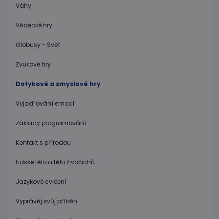
Váhy
Nezbytně nutné soubory cookie umožňují základní
Vědecké hry
funkce webových stránek, jako je přihlášení
uživatele a správa účtu. Webové stránky nelze bez
nezbytně nutných souborů cookie správně
Globusy - Svět
používat.
Poskytovatel
/
Zvukové hry
Název
Vyprší
Popis
Doména
Dotykové a smyslové hry
PHPSESSID
Zavřením
Cookie
PHP.net
prohlížeče
genero
www.educaplay.cz
aplikac
Vyjadřování emocí
založen
na jazyc
PHP. To
Základy programování
univerzá
identifi
používa
Kontakt s přírodou
udržová
proměn
relací
Lidské tělo a tělo živočichů
uživatel
Obvykle
Jazykové cvičení
jedná o
náhodn
vygener
Vyprávěj svůj příběh
číslo, je
použití
být spec