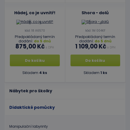
Hádej, co je uvnitř!
Shora - dolů
kód: 18 A6570
kód: 1M 004KF
Předpokládaný termín
Předpokládaný termín
dodání:
do 5 dnů
dodání:
do 5 dnů
875,00 Kč
1 109,00 Kč
s DPH
s DPH
Do košíku
Do košíku
Skladem
4 ks
Skladem
1 ks
Nábytek pro školky
Didaktické pomůcky
Manipulační labyrinty