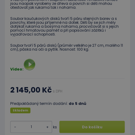
jsou naopak vyrobeny ze dřeva a povrch si děti mohou
otestovat jak rukama tak i nohama.
Soubor kaučukových disků tvoří 5 páru stejných barev a s
povrchy, které jsou příjemné na dotek. Děti by se jich měly
dotýkat rukama a bosýma nohama, procvičovat si s jejich
pomocí hmatovou paměť a při popisování zážitků i
vyjadřovací schopnosti.
Soubor tvoří 5 párů disků (průměr velkého je 27 cm, malého 11
cm), páska na oči a pytlík. Nosnost: 100 kg.
Video:
2 145,00 Kč
s DPH
Předpokládaný termín dodání:
do 5 dnů
Skladem
-
+
ks
Do košíku