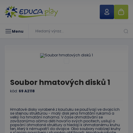
Menu
Soubor hmatových disků 1
kód:
69 A2118
Hmatové disky vyrobené z kaučuku se používají ve dvojicích
se stejnou strukturou - malý disk jena hmatání rukama a
velký na hmatání nohama. V čase ohmatávání se
zavázanýma očima děti hovořío svých pocitech, usilují o
popsání ohmatané struktury a hledají k ohmatanému kruhu
ten, který k němupatří do dvojice. Oba soubory nabízejí kruhy
s různým povrchem i stupněm obtížnosti. Hmatové rohože