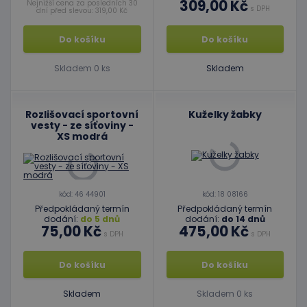
309,00 Kč
Nejnižší cena za posledních 30
s DPH
dní před slevou: 319,00 Kč
Do košíku
Do košíku
Skladem 0 ks
Skladem
Rozlišovací sportovní
Kuželky žabky
vesty - ze síťoviny -
XS modrá
kód: 46 44901
kód: 18 08166
Předpokládaný termín
Předpokládaný termín
dodání:
do 5 dnů
dodání:
do 14 dnů
75,00 Kč
475,00 Kč
s DPH
s DPH
Do košíku
Do košíku
Skladem
Skladem 0 ks