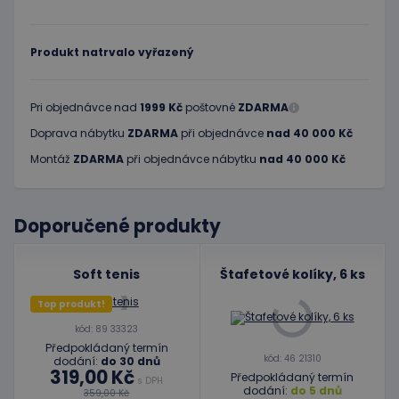
Produkt natrvalo vyřazený
Pri objednávce nad
1999 Kč
poštovné
ZDARMA
Doprava nábytku
ZDARMA
při objednávce
nad 40 000 Kč
Montáž
ZDARMA
při objednávce nábytku
nad 40 000 Kč
Doporučené produkty
Soft tenis
Štafetové kolíky, 6 ks
Top produkt!
kód: 89 33323
Předpokládaný termín
kód: 46 21310
dodání:
do 30 dnů
319,00 Kč
Předpokládaný termín
s DPH
dodání:
do 5 dnů
359,00 Kč