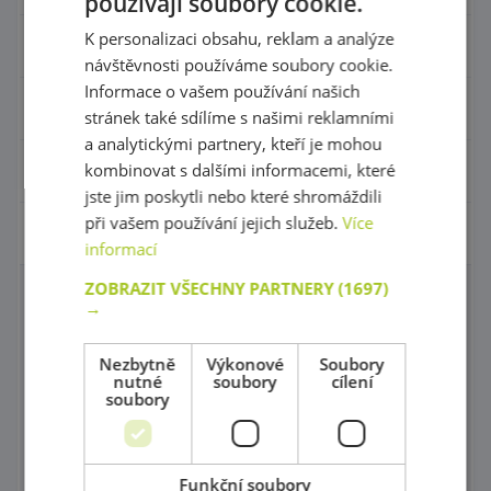
používají soubory cookie.
K personalizaci obsahu, reklam a analýze
Hračky - Tematika
návštěvnosti používáme soubory cookie.
Informace o vašem používání našich
Hudební nástroje
stránek také sdílíme s našimi reklamními
a analytickými partnery, kteří je mohou
kombinovat s dalšími informacemi, které
Výtvarní pomůcky - Kreativita
jste jim poskytli nebo které shromáždili
při vašem používání jejich služeb.
Více
Pohyb a sportovní potřeby
informací
ZOBRAZIT VŠECHNY PARTNERY
(1697)
Molitany a rehabilitace
→
Molitanové houpačky a bazény
Nezbytně
Výkonové
Soubory
nutné
soubory
cílení
Prolézačky a Ohrádky do interiéru
soubory
Procvičování rovnováhy
Gymnastika
Funkční soubory