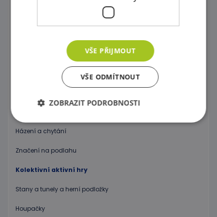
Značky, kužele, tyče a kruhy
Neustále v pohybu
VŠE PŘIJMOUT
Gymnastické míče
Nafukovací koníky a motorické hry
VŠE ODMÍTNOUT
Míče a míčky
ZOBRAZIT PODROBNOSTI
Podsedáky a podložky na cvičení
Házení a chytání
Nezbytně nutné soubory
Výkonové soubory
Značení na podlahu
Soubory cílení
Funkční soubory
Kolektivní aktivní hry
Nezbytně nutné soubory cookie umožňují základní
funkce webových stránek, jako je přihlášení
Stany a tunely a herní podložky
uživatele a správa účtu. Webové stránky nelze bez
nezbytně nutných souborů cookie správně
používat.
Houpačky