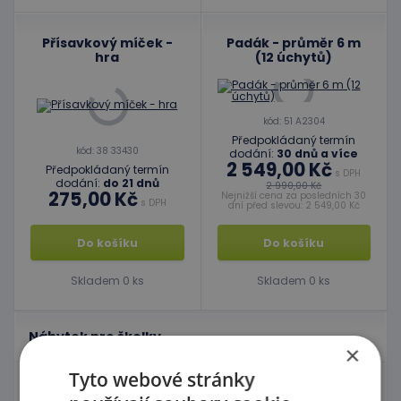
Přísavkový míček -
Padák - průměr 6 m
hra
(12 úchytů)
kód: 51 A2304
Předpokládaný termín
kód: 38 33430
dodání:
30 dnů a více
2 549,00 Kč
Předpokládaný termín
s DPH
dodání:
do 21 dnů
2 990,00 Kč
275,00 Kč
Nejnižší cena za posledních 30
s DPH
dní před slevou: 2 549,00 Kč
Do košíku
Do košíku
Skladem 0 ks
Skladem 0 ks
Nábytek pro školky
×
Tyto webové stránky
Didaktické pomůcky