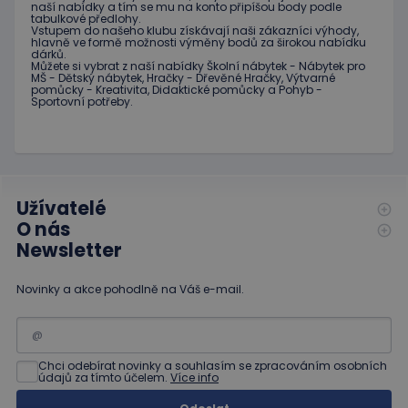
naší nabídky
a tím se
mu na
konto
připíšou body
podle
fungova
tabulkové
předlohy.
správně
Vstupem do
našeho klubu
získávají naši
zákazníci
výhody
,
hlavně ve
formě
možnosti
výměny
bodů
za
širokou nabídku
hideRightBanner
.www.educaplay.cz
2 hodiny
dárků
.
Můžete si vybrat
z
naší nabídky
Školní nábytek
-
Nábytek pro
MŠ
-
Dětský nábytek
,
Hračky
-
Dřevěné
Hračky
,
Výtvarné
pomůcky
-
Kreativita
,
Didaktické
pomůcky
a
Pohyb
-
Sportovní potřeby
.
Poskytovatel
Název
Vyprší
Popis
/
Doména
Poskytovatel
/
Název
Vyprší
Popis
_ga_C89EE971FB
.educaplay.cz
1 rok
Tento soubor
Užívatelé
Doména
1
cookie používá
O nás
měsíc
Google Analytics
IDE
1 rok
Tento
Google LLC
k zachování
soubor
Newsletter
.doubleclick.net
stavu relace.
cookie
nastavuje
_ga
1 rok
Tento název
Google LLC
společnost
Novinky a akce pohodlně na Váš e-mail.
1
souboru cookie
.educaplay.cz
Doubleclick
měsíc
je spojen s
a provádí
Google
informace
Universal
o tom, jak
Analytics - což je
koncový
významná
uživatel
Chci odebírat novinky a souhlasím se zpracováním osobních
aktualizace
používá
údajů za tímto účelem.
Více info
běžněji
webové
používané
stránky a
analytické