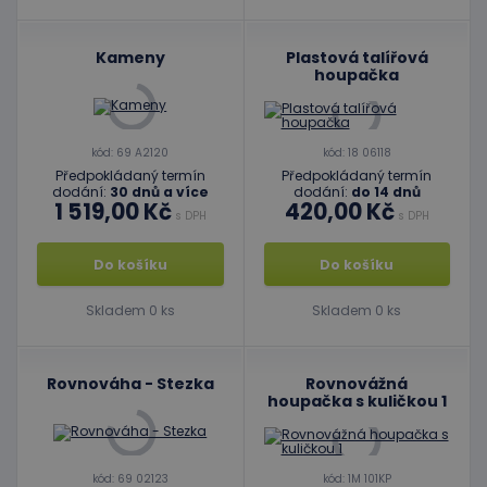
Kameny
Plastová talířová
houpačka
kód: 69 A2120
kód: 18 06118
Předpokládaný termín
Předpokládaný termín
dodání:
30 dnů a více
dodání:
do 14 dnů
1 519,00 Kč
420,00 Kč
s DPH
s DPH
Do košíku
Do košíku
Skladem 0 ks
Skladem 0 ks
Rovnováha - Stezka
Rovnovážná
houpačka s kuličkou 1
kód: 69 02123
kód: 1M 101KP