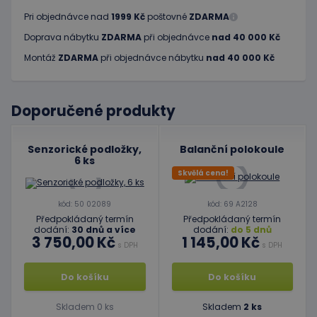
Pri objednávce nad
1999 Kč
poštovné
ZDARMA
Doprava nábytku
ZDARMA
při objednávce
nad 40 000 Kč
Montáž
ZDARMA
při objednávce nábytku
nad 40 000 Kč
Doporučené produkty
Senzorické podložky,
Balanční polokoule
6 ks
Skvělá cena!
kód: 50 02089
kód: 69 A2128
Předpokládaný termín
Předpokládaný termín
dodání:
30 dnů a více
dodání:
do 5 dnů
3 750,00 Kč
1 145,00 Kč
s DPH
s DPH
Do košíku
Do košíku
Skladem 0 ks
Skladem
2 ks