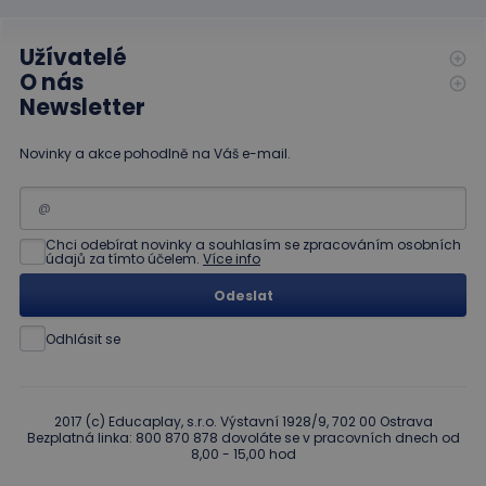
1
souboru cookie
.educaplay.cz
Doubleclick
měsíc
je spojen s
a provádí
Google
informace
Užívatelé
Universal
o tom, jak
Analytics - což je
koncový
O nás
významná
uživatel
Newsletter
aktualizace
používá
běžněji
webové
používané
stránky a
analytické
jakoukoli
Novinky a akce pohodlně na Váš e-mail.
služby Google.
reklamu,
Tento soubor
kterou
cookie se
koncový
používá k
uživatel
rozlišení
mohl vidět
jedinečných
před
Chci odebírat novinky a souhlasím se zpracováním osobních
uživatelů
návštěvou
údajů za tímto účelem.
Více info
přiřazením
uvedeného
náhodně
webu.
Odeslat
vygenerovaného
čísla jako
_gcl_au
3
Tento
Google LLC
identifikátoru
měsíce
soubor
.educaplay.cz
Odhlásit se
klienta. Je
1 den
cookie
součástí
nastavuje
každého
společnost
požadavku na
Doubleclick
stránku na webu
a provádí
a slouží k
2017 (c) Educaplay, s.r.o. Výstavní 1928/9, 702 00 Ostrava
informace
výpočtu údajů o
Bezplatná linka: 800 870 878 dovoláte se v pracovních dnech od
o tom, jak
návštěvnících,
8,00 - 15,00 hod
koncový
relacích a
uživatel
kampaních pro
používá