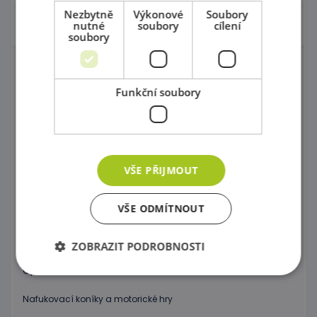
Nezbytně
Výkonové
Soubory
nutné
soubory
cílení
Pohyb a sportovní potřeby
soubory
Molitany a rehabilitace
Funkční soubory
Molitanové houpačky a bazény
Prolézačky a Ohrádky do interiéru
Procvičování rovnováhy
VŠE PŘIJMOUT
Gymnastika
VŠE ODMÍTNOUT
Značky, kužele, tyče a kruhy
Neustále v pohybu
ZOBRAZIT PODROBNOSTI
Gymnastické míče
Nafukovací koníky a motorické hry
Nezbytně nutné soubory
Výkonové soubory