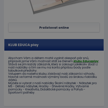
předvol
souhlas
soubor
cookie
návštěv
Je nutné
banner
cookie
Prolistovat online
Cookie-
Script.
fungova
správně
KLUB EDUCA play
hideRightBanner
.www.educaplay.cz
2 hodiny
Abychom Vám
a dětem
mohli
vyplnit alespoň
pár snů
,
připravili jsme
Vám možnost
stát se členem
klubu
Educaplay
.
Stává
se jím
každý zákazník
,
který si zakoupí
jakékoliv zboží
z
naší nabídky
a tím se
mu na
konto
připíšou body
podle
tabulkové
předlohy.
Vstupem do
našeho klubu
získávají naši
zákazníci
výhody
,
Poskytovatel
hlavně ve
formě
možnosti
výměny
bodů
za
širokou nabídku
Název
Vyprší
Popis
/
Doména
dárků
.
Můžete si vybrat
z
naší nabídky
Školní nábytek
-
Nábytek pro
Poskytovatel
/
Název
Vyprší
Popis
MŠ
-
Dětský nábytek
,
Hračky
-
Dřevěné
Hračky
,
Výtvarné
_ga_C89EE971FB
.educaplay.cz
1 rok
Tento soubor
Doména
pomůcky
-
Kreativita
,
Didaktické
pomůcky
a
Pohyb
-
1
cookie používá
Sportovní potřeby
.
měsíc
Google Analytics
IDE
1 rok
Tento
Google LLC
k zachování
soubor
.doubleclick.net
stavu relace.
cookie
nastavuje
_ga
1 rok
Tento název
Google LLC
společnost