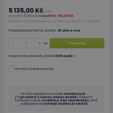
5 135,00 Kč
s DPH
původně:
5 280,00 Kč
ušetříte: 145,00 Kč
Nejnižší cena za posledních 30 dní před slevou: 5 135,00 Kč
Předpokládaný termín dodání:
30 dnů a více
-
+
ks
Do košíku
Koupí tohoto produktu získáte
5135 bodů
Vyměnit za klubové body
Ve Vaši objednávce můžete
kombinovat
produkty s různou dobou dodání
. Pokud to
bude možné,
rozdělíme Vaši objednávku
, čímž
zabezpečíme
rychlejší dodání produktů
.