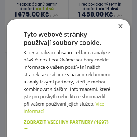
Předpokládaný termín
Předpokládaný termín
dodání:
do 5 dnů
dodání:
do 14 dnů
1 675,00 Kč
1 459,00 Kč
s DPH
s DPH
×
Do košíku
Do košíku
Tyto webové stránky
používají soubory cookie.
Skladem
5 ks
Skladem 0 ks
K personalizaci obsahu, reklam a analýze
návštěvnosti používáme soubory cookie.
Nábytek pro školky
Informace o vašem používání našich
stránek také sdílíme s našimi reklamními
Didaktické pomůcky
a analytickými partnery, kteří je mohou
kombinovat s dalšími informacemi, které
Hračky - Tematika
jste jim poskytli nebo které shromáždili
při vašem používání jejich služeb.
Více
informací
Hudební nástroje
ZOBRAZIT VŠECHNY PARTNERY
(1697)
→
Výtvarní pomůcky - Kreativita