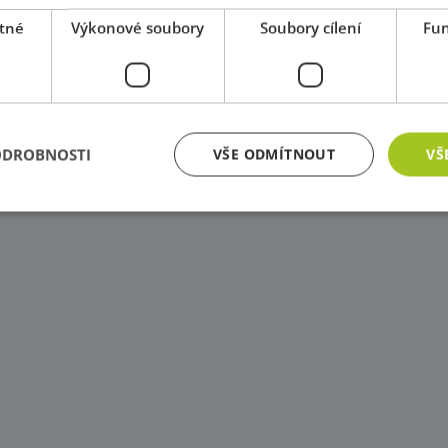
tné
Výkonové soubory
Soubory cílení
Fun
ODROBNOSTI
VŠE ODMÍTNOUT
VŠ
zbytně nutné soubory
Výkonové soubory
Soubory cílení
Funkční soub
ry cookie umožňují základní funkce webových stránek, jako je přihlášení uživatele a
zbytně nutných souborů cookie správně používat.
Poskytovatel
/
Vyprší
Popis
Doména
Zavřením
Cookie generovaný aplikacemi založenými na j
PHP.net
prohlížeče
univerzální identifikátor používaný k udržov
www.educaplay.cz
relací uživatelů. Obvykle se jedná o náhodně 
jeho použití může být specifické pro daný we
příkladem je udržování přihlášeného stavu uži