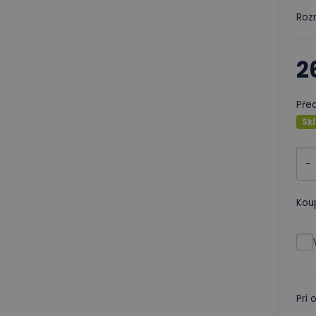
Rozm
2
Pře
Sk
-
Kou
Pri