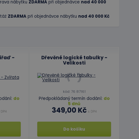
rava nábytku
ZDARMA
při objednávce
nad 40 000
táž
ZDARMA
při objednávce nábytku
nad 40 000 Kč
iřaď -
Dřevěné logické tabulky -
Velikosti
kód: 76 87161
odání:
do
Předpokládaný termín dodání:
do
5 dnů
349,00 Kč
 DPH
s DPH
Do košíku