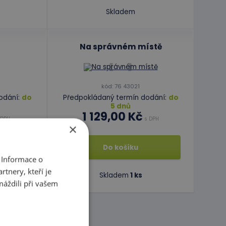
Skladem
Na správném místě
kód: 76 43021
odání:
do
Předpokládaný termín dodání:
do
5 dnů
1 129,00 Kč
 DPH
s DPH
×
Do košíku
 Informace o
tnery, kteří je
Skladem
1 ks
máždili při vašem