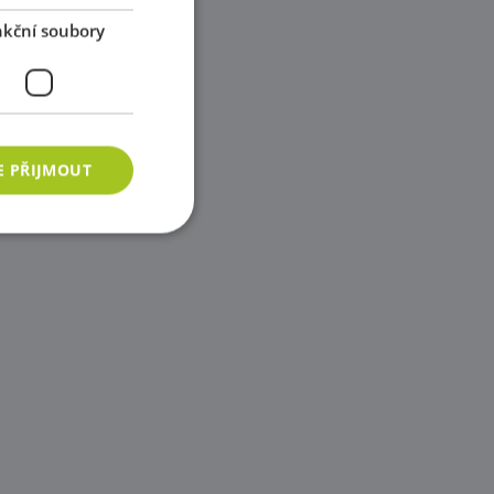
kční soubory
E PŘIJMOUT
ory
 správa účtu. Webové
azyce PHP. Toto je
ání proměnných
vygenerované číslo,
b, ale dobrým
vatele mezi