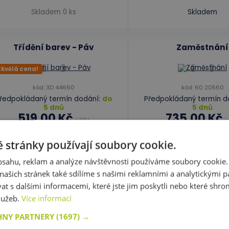
Skladem 0 ks
Skladem
Třídění barev - Páv
Zaměstnání
Skvělá cena!
kód: 3D 44660
kód: 60 20560
ředpokládaný termín dodání:
do
Předpokládaný termín d
5 dnů
5 dnů
519,00 Kč
735,00 Kč
s DPH
s
 stránky používají soubory cookie.
Do košíku
Do košíku
obsahu, reklam a analýze návštěvnosti používáme soubory cookie.
ašich stránek také sdílíme s našimi reklamními a analytickými par
Skladem
37 ks
Skladem
 s dalšími informacemi, které jste jim poskytli nebo které shro
služeb.
Více informací
HNY PARTNERY
(1697) →