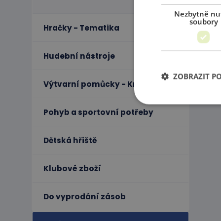
Nezbytně nu
soubory
Hračky - Tematika
Hudební nástroje
ZOBRAZIT P
Výtvarní pomůcky - Kreativita
Pohyb a sportovní potřeby
Ne
Dětská hřiště
Nezbytně nutné soubo
stránky nelze bez ne
Klubové zboží
Název
PHPSESSID
Do vyprodání zásob