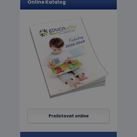
Online Katalog
limit
eshopcartid
CookieScriptConse
hideRightBanner
Název
Poskytov
Název
Doména
_ga_C89EE971FB
IDE
Google L
.doublecl
_ga
_gcl_au
Google L
Prolistovat online
.educapla