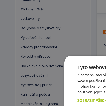
Globusy - Svět
Zvukové hry
Dotykové a smyslové hry
Vyjadřování emocí
P
Základy programování
Kontakt s přírodou
Tyto webové
Lidské tělo a tělo živočichů
K personalizaci 
Jazykové cvičení
vašem používání n
Vyprávěj svůj příběh
mohou kombinovat
používání jejich 
Kalendář a počasí
ZOBRAZIT VŠEC
Modelování s PlayFoam