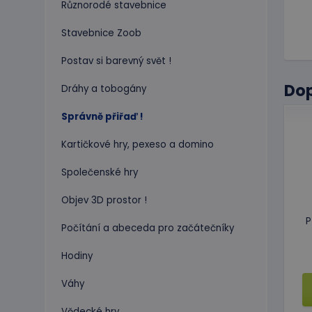
Různorodé stavebnice
Stavebnice Zoob
Postav si barevný svět !
Do
Dráhy a tobogány
Správně přiřaď !
Kartičkové hry, pexeso a domino
Společenské hry
Objev 3D prostor !
P
Počítání a abeceda pro začátečníky
Hodiny
Váhy
Vědecké hry