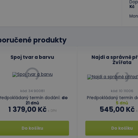
Dop
Kč
Mon
poručené produkty
Spoj tvar a barvu
Najdi a správně př
Zvířata
kód: 34 90081
kód: 10 11006
ředpokládaný termín dodání:
do
Předpokládaný termín d
21 dnů
5 dnů
1 379,00 Kč
545,00 Kč
s DPH
s
Do košíku
Do košíku