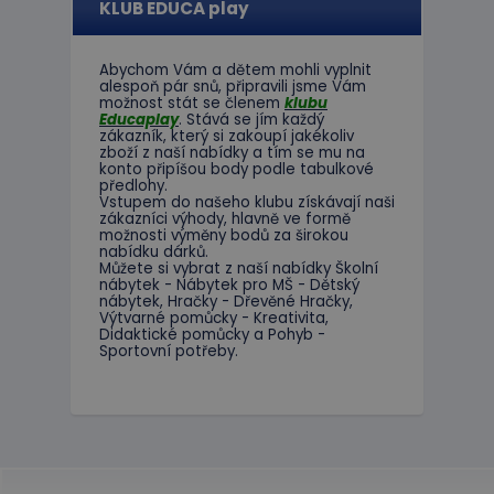
KLUB EDUCA play
Abychom Vám
a dětem
mohli
vyplnit
alespoň
pár snů
,
připravili jsme
Vám
možnost
stát se členem
klubu
Educaplay
.
Stává
se jím
každý
zákazník
,
který si zakoupí
jakékoliv
zboží
z
naší nabídky
a tím se
mu na
konto
připíšou body
podle
tabulkové
předlohy.
Vstupem do
našeho klubu
získávají naši
zákazníci
výhody
,
hlavně ve
formě
možnosti
výměny
bodů
za
širokou
nabídku
dárků
.
Můžete si vybrat
z
naší nabídky
Školní
nábytek
-
Nábytek pro
MŠ
-
Dětský
nábytek
,
Hračky
-
Dřevěné
Hračky
,
Výtvarné
pomůcky
-
Kreativita
,
Didaktické
pomůcky
a
Pohyb
-
Sportovní potřeby
.