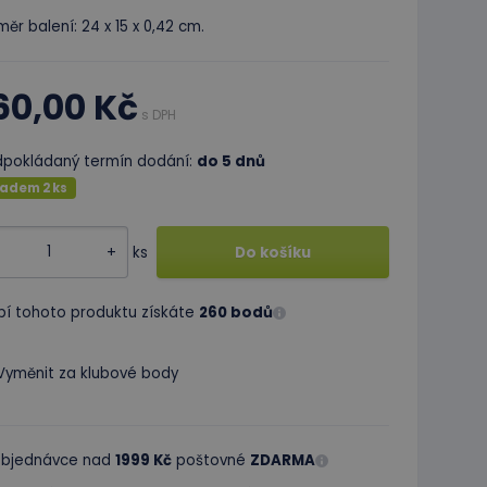
ěr balení: 24 x 15 x 0,42 cm.
60,00 Kč
s DPH
dpokládaný termín dodání:
do 5 dnů
ladem 2 ks
+
ks
Do košíku
pí tohoto produktu získáte
260 bodů
Vyměnit za klubové body
 objednávce nad
1999 Kč
poštovné
ZDARMA