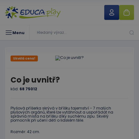
Menu
Skvělá cena!
Co je uvnitř?
kód:
68 75012
Plyšová příšerka skrývá v bříšku tajemství - 7 malých
plyšových orgánů, které lze vytáhnout a uspořádat na
správná místa na bříšku díky suchému zipu. Skvělý
pomocník při učení dětí o lidském těle.
Rozměr: 42 cm.