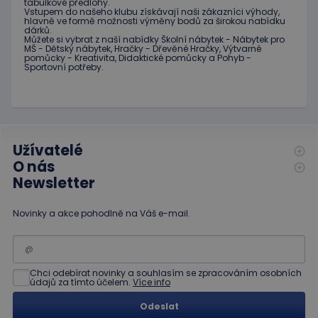
tabulkové
předlohy.
služby Google.
reklamu,
Vstupem do
našeho klubu
získávají naši
zákazníci
výhody
,
Tento soubor
kterou
hlavně ve
formě
možnosti
výměny
bodů
za
širokou nabídku
cookie se
koncový
dárků
.
používá k
uživatel
Můžete si vybrat
z
naší nabídky
Školní nábytek
-
Nábytek pro
rozlišení
mohl vidět
MŠ
-
Dětský nábytek
,
Hračky
-
Dřevěné
Hračky
,
Výtvarné
jedinečných
před
pomůcky
-
Kreativita
,
Didaktické
pomůcky
a
Pohyb
-
uživatelů
návštěvou
Sportovní potřeby
.
přiřazením
uvedeného
náhodně
webu.
vygenerovaného
čísla jako
_gcl_au
3
Tento
Google LLC
identifikátoru
měsíce
soubor
.educaplay.cz
klienta. Je
1 den
cookie
součástí
nastavuje
každého
společnost
Užívatelé
požadavku na
Doubleclick
O nás
stránku na webu
a provádí
a slouží k
informace
Newsletter
výpočtu údajů o
o tom, jak
návštěvnících,
koncový
relacích a
uživatel
kampaních pro
Novinky a akce pohodlně na Váš e-mail.
používá
analytické
webové
přehledy webů.
stránky a
jakoukoli
reklamu,
kterou
Chci odebírat novinky a souhlasím se zpracováním osobních
koncový
údajů za tímto účelem.
Více info
uživatel
mohl vidět
před
Odeslat
návštěvou