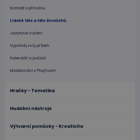
Název
Vyprší
Popis
Doména
Kontakt s přírodou
PHPSESSID
Zavřením
Cookie
PHP.net
prohlížeče
genero
www.educaplay.cz
Lidské tělo a tělo živočichů
aplikac
založen
na jazyc
Jazykové cvičení
PHP. To
univerzá
identifi
Vyprávěj svůj příběh
používa
udržová
proměn
Kalendář a počasí
relací
uživatel
Obvykle
Modelování s PlayFoam
jedná o
náhodn
vygener
číslo, je
Hračky - Tematika
použití
být spec
zásadách ochrany soukromí společnosti Google
pro dan
web, al
Hudební nástroje
dobrým
příklad
udržová
přihláš
Výtvarní pomůcky - Kreativita
stavu
uživatel
stránka