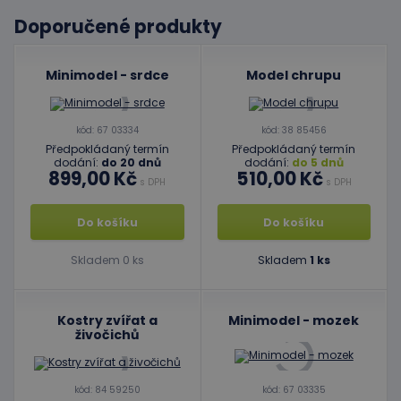
Doporučené produkty
Minimodel - srdce
Model chrupu
kód: 67 03334
kód: 38 85456
Předpokládaný termín
Předpokládaný termín
dodání:
do 20 dnů
dodání:
do 5 dnů
899,00 Kč
510,00 Kč
s DPH
s DPH
Do košíku
Do košíku
Skladem 0 ks
Skladem
1 ks
Kostry zvířat a
Minimodel - mozek
živočichů
kód: 84 59250
kód: 67 03335