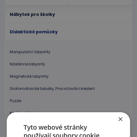
Nábytek pro školky
Didaktické pomůcky
Manipulační labyrinty
Nástěnné labyrinty
Magnetické labyrinty
Grafomotorické tabulky, Procvičování kreslení
Puzzle
Kostky, vláček
×
Provlékaní
Tyto webové stránky
používají soubory cookie.