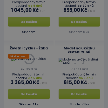
Předpokládaný termín
Předpokládaný termín
dodání:
do 5 dnů
dodání:
do 20 dnů
1 045,00 Kč
899,00 Kč
s DPH
s DPH
Do košíku
Do košíku
Skladem
Skladem 0 ks
Životní cyklus - Žába
Model na ukázku
čistění zubů
Skvělá cena!
kód: 3G 31150
kód: 38 A2038
Předpokládaný termín
Předpokládaný termín
dodání:
do 5 dnů
dodání:
do 5 dnů
3 365,00 Kč
815,00 Kč
s DPH
s DPH
Do košíku
Do košíku
Skladem
1 ks
Skladem
1 ks