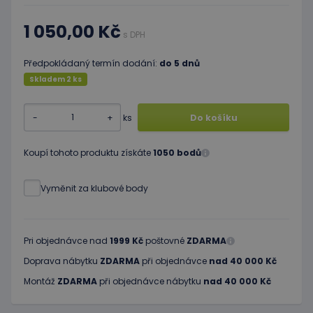
1 050,00 Kč
s DPH
Předpokládaný termín dodání:
do 5 dnů
Skladem 2 ks
-
+
ks
Do košíku
Koupí tohoto produktu získáte
1050 bodů
Vyměnit za klubové body
Pri objednávce nad
1999 Kč
poštovné
ZDARMA
Doprava nábytku
ZDARMA
při objednávce
nad 40 000 Kč
Montáž
ZDARMA
při objednávce nábytku
nad 40 000 Kč