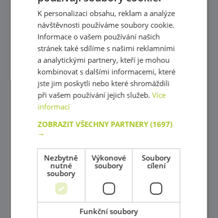
Korálky Hama
K personalizaci obsahu, reklam a analýze
Procvičování základních zručností
návštěvnosti používáme soubory cookie.
Informace o vašem používání našich
Hry s barevnými tvary
stránek také sdílíme s našimi reklamními
Mozaiky plné barev !
a analytickými partnery, kteří je mohou
kombinovat s dalšími informacemi, které
Poznej barvy a tvary
jste jim poskytli nebo které shromáždili
při vašem používání jejich služeb.
Více
Magnetické skládačky
informací
Různorodé stavebnice
ZOBRAZIT VŠECHNY PARTNERY
(1697)
→
Stavebnice Zoob
Postav si barevný svět !
Nezbytně
Výkonové
Soubory
nutné
soubory
cílení
soubory
Dráhy a tobogány
Správně přiřaď !
Funkční soubory
Kartičkové hry, pexeso a domino