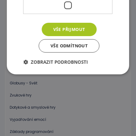
Společenské hry
Objev 3D prostor !
VŠE PŘIJMOUT
Počítání a abeceda pro začátečníky
VŠE ODMÍTNOUT
Hodiny
Váhy
ZOBRAZIT PODROBNOSTI
Vědecké hry
Globusy - Svět
Nezbytně nutné soubory
Výkonové soubory
Zvukové hry
Soubory cílení
Funkční soubory
Nezbytně nutné soubory cookie umožňují základní
Dotykové a smyslové hry
funkce webových stránek, jako je přihlášení
uživatele a správa účtu. Webové stránky nelze bez
Vyjadřování emocí
nezbytně nutných souborů cookie správně
používat.
Základy programování
Poskytovatel
/