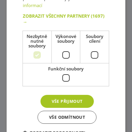
Provlékaní
informací
Korálky Hama
ZOBRAZIT VŠECHNY PARTNERY
(1697)
→
Procvičování základních zručností
Nezbytně
Výkonové
Soubory
Hry s barevnými tvary
nutné
soubory
cílení
soubory
Mozaiky plné barev !
Poznej barvy a tvary
Funkční soubory
Magnetické skládačky
Různorodé stavebnice
Stavebnice Zoob
VŠE PŘIJMOUT
Postav si barevný svět !
VŠE ODMÍTNOUT
Dráhy a tobogány
Správně přiřaď !