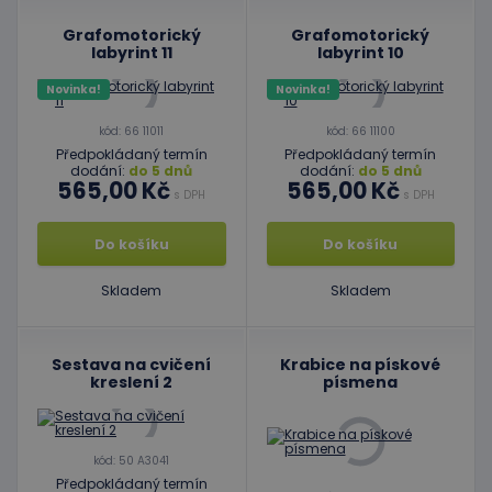
Grafomotorický
Grafomotorický
labyrint 11
labyrint 10
Novinka!
Novinka!
kód: 66 11011
kód: 66 11100
Předpokládaný termín
Předpokládaný termín
dodání:
do 5 dnů
dodání:
do 5 dnů
565,00 Kč
565,00 Kč
s DPH
s DPH
Do košíku
Do košíku
Skladem
Skladem
Sestava na cvičení
Krabice na pískové
kreslení 2
písmena
kód: 50 A3041
Předpokládaný termín