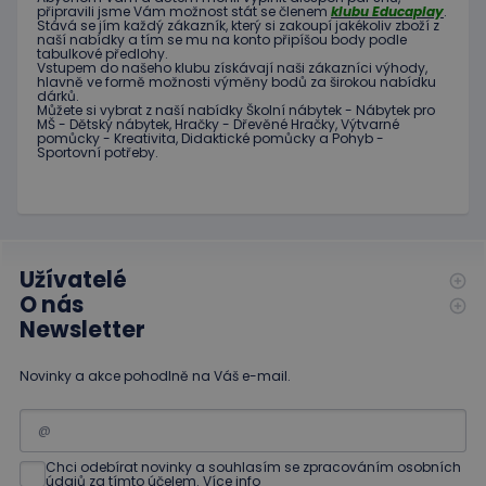
každého
společnost
připravili jsme
Vám možnost
stát se členem
klubu
Educaplay
.
požadavku na
Doubleclick
Stává
se jím
každý zákazník
,
který si zakoupí
jakékoliv zboží
z
stránku na webu
a provádí
naší nabídky
a tím se
mu na
konto
připíšou body
podle
a slouží k
informace
tabulkové
předlohy.
výpočtu údajů o
o tom, jak
Vstupem do
našeho klubu
získávají naši
zákazníci
výhody
,
návštěvnících,
koncový
hlavně ve
formě
možnosti
výměny
bodů
za
širokou nabídku
relacích a
dárků
.
uživatel
kampaních pro
Můžete si vybrat
z
naší nabídky
Školní nábytek
-
Nábytek pro
používá
analytické
MŠ
-
Dětský nábytek
,
Hračky
-
Dřevěné
Hračky
,
Výtvarné
webové
přehledy webů.
pomůcky
-
Kreativita
,
Didaktické
pomůcky
a
Pohyb
-
stránky a
Sportovní potřeby
.
jakoukoli
reklamu,
kterou
koncový
uživatel
mohl vidět
před
návštěvou
Užívatelé
uvedeného
webu.
O nás
Newsletter
Novinky a akce pohodlně na Váš e-mail.
Chci odebírat novinky a souhlasím se zpracováním osobních
údajů za tímto účelem.
Více info