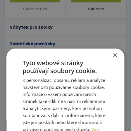
Skladem 0 ks
Skladem
Nábytek pro školky
Didaktické pomůcky
×
Tyto webové stránky
Manipulační labyrinty
používají soubory cookie.
Nástěnné labyrinty
K personalizaci obsahu, reklam a analýze
Magnetické labyrinty
návštěvnosti používáme soubory cookie.
Informace o vašem používání našich
Grafomotorické tabulky, Procvičování kreslení
stránek také sdílíme s našimi reklamními
a analytickými partnery, kteří je mohou
Puzzle
kombinovat s dalšími informacemi, které
Kostky, vláček
jste jim poskytli nebo které shromáždili
při vašem používání jejich služeb.
Více