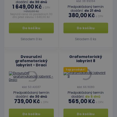
kód: 38 89394
dodání:
do 30 dnů
1 649,00 Kč
Předpokládaný termín
s DPH
dodání:
do 21 dnů
1 650,00 Kč
380,00 Kč
Nejnižší cena za posledních 30
s DPH
dní před slevou: 1 649,00 Kč
Do košíku
Do košíku
Skladem 0 ks
Skladem 0 ks
Dvouruční
Grafomotorický
grafomotorický
labyrint 8
labyrint - Draci
Top produkt!
kód: 50 A3037
kód: 66 11080
Předpokládaný termín
Předpokládaný termín
dodání:
do 30 dnů
dodání:
do 5 dnů
739,00 Kč
565,00 Kč
s DPH
s DPH
Do košíku
Do košíku