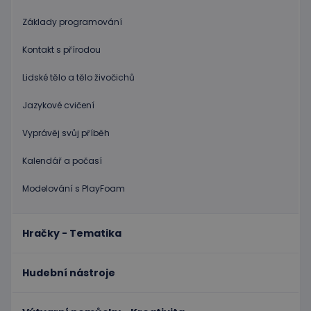
uživatel
Obvykle
Základy programování
jedná o
náhodn
vygener
Kontakt s přírodou
číslo, je
použití
být spec
Lidské tělo a tělo živočichů
zásadách ochrany soukromí společnosti Google
pro dan
web, al
dobrým
Jazykové cvičení
příklad
udržová
Vyprávěj svůj příběh
přihláš
stavu
uživatel
Kalendář a počasí
stránka
limit
www.educaplay.cz
1 měsíc
Tento s
Modelování s PlayFoam
cookie 
používá
omezen
četnosti
žádostí,
Hračky - Tematika
ke sníže
rizika, ž
server p
přílišný
Hudební nástroje
požadav
eshopcartid
.www.educaplay.cz
2 měsíce