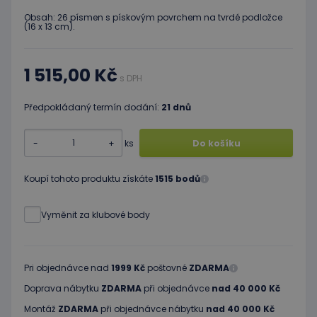
Obsah: 26 písmen s pískovým povrchem na tvrdé podložce
(16 x 13 cm).
1 515,00 Kč
s DPH
Předpokládaný termín dodání:
21 dnů
-
+
ks
Do košíku
Koupí tohoto produktu získáte
1515 bodů
Vyměnit za klubové body
Pri objednávce nad
1999 Kč
poštovné
ZDARMA
Doprava nábytku
ZDARMA
při objednávce
nad 40 000 Kč
Montáž
ZDARMA
při objednávce nábytku
nad 40 000 Kč