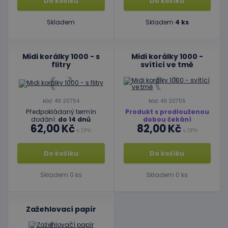
Do košíku
Do košíku
Skladem
Skladem
4 ks
Midi korálky 1000 - s
Midi korálky 1000 -
flitry
svítící ve tmě
kód: 49 20754
kód: 49 20755
Předpokládaný termín
Produkt s prodlouženou
dodání:
do 14 dnů
dobou čekání
62,00 Kč
82,00 Kč
s DPH
s DPH
Do košíku
Do košíku
Skladem 0 ks
Skladem 0 ks
Zažehlovací papír