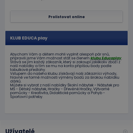
Prolistovat online
KLUB EDUCA play
Abychom Vám
a dětem
mohli
vyplnit alespoň
pár snů
,
připravili jsme
Vám možnost
stát se členem
klubu
Educaplay
.
Stává
se jím
každý zákazník
,
který si zakoupí
jakékoliv zboží
z
naší nabídky
a tím se
mu na
konto
připíšou body
podle
tabulkové
předlohy.
Vstupem do
našeho klubu
získávají naši
zákazníci
výhody
,
hlavně ve
formě
možnosti
výměny
bodů
za
širokou nabídku
dárků
.
Můžete si vybrat
z
naší nabídky
Školní nábytek
-
Nábytek pro
MŠ
-
Dětský nábytek
,
Hračky
-
Dřevěné
Hračky
,
Výtvarné
pomůcky
-
Kreativita
,
Didaktické
pomůcky
a
Pohyb
-
Sportovní potřeby
.
Užívatelé