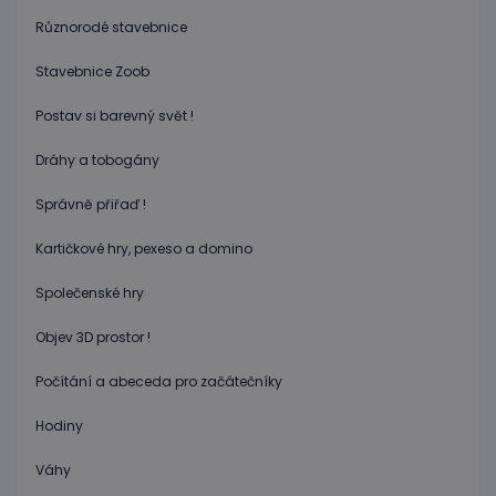
PHP. To
univerzá
Různorodé stavebnice
identifi
používa
udržová
Stavebnice Zoob
proměn
relací
uživatel
Postav si barevný svět !
Obvykle
jedná o
náhodn
Dráhy a tobogány
vygener
číslo, je
Správně přiřaď !
použití
být spec
zásadách ochrany soukromí společnosti Google
pro dan
Kartičkové hry, pexeso a domino
web, al
dobrým
příklad
Společenské hry
udržová
přihláš
stavu
Objev 3D prostor !
uživatel
stránka
Počítání a abeceda pro začátečníky
limit
www.educaplay.cz
1 měsíc
Tento s
cookie 
používá
Hodiny
omezen
četnosti
Váhy
žádostí,
ke sníže