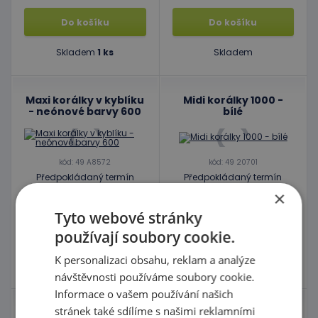
Do košíku
Do košíku
Skladem
1 ks
Skladem
Maxi korálky v kyblíku
Midi korálky 1000 -
- neónové barvy 600
bílé
kód: 49 A8572
kód: 49 20701
Předpokládaný termín
Předpokládaný termín
dodání:
do 5 dnů
dodání:
do 5 dnů
×
309,00 Kč
62,00 Kč
s DPH
s DPH
Tyto webové stránky
používají soubory cookie.
Do košíku
Do košíku
K personalizaci obsahu, reklam a analýze
Skladem
Skladem
návštěvnosti používáme soubory cookie.
Informace o vašem používání našich
stránek také sdílíme s našimi reklamními
Podložky MIDI -
Podložky MIDI - Pes