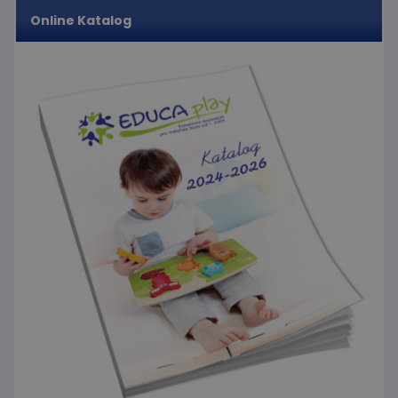
náhodně
webu.
Online Katalog
vygenerovaného
čísla jako
_gcl_au
3
Tento
Google LLC
identifikátoru
měsíce
soubor
.educaplay.cz
klienta. Je
1 den
cookie
součástí
nastavuje
každého
společnost
požadavku na
Doubleclick
stránku na webu
a provádí
a slouží k
informace
výpočtu údajů o
o tom, jak
návštěvnících,
koncový
relacích a
uživatel
kampaních pro
používá
analytické
webové
přehledy webů.
stránky a
jakoukoli
reklamu,
kterou
koncový
uživatel
mohl vidět
před
návštěvou
uvedeného
webu.