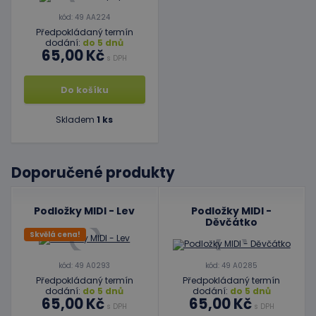
kód: 49 AA224
Předpokládaný termín
dodání:
do 5 dnů
65,00 Kč
s DPH
Do košíku
Skladem
1 ks
Doporučené produkty
Podložky MIDI - Lev
Podložky MIDI -
Děvčátko
Skvělá cena!
kód: 49 A0293
kód: 49 A0285
Předpokládaný termín
Předpokládaný termín
dodání:
do 5 dnů
dodání:
do 5 dnů
65,00 Kč
65,00 Kč
s DPH
s DPH