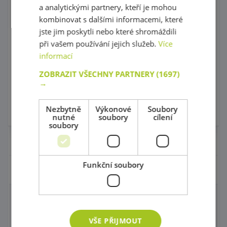
Čtverec
a analytickými partnery, kteří je mohou
kombinovat s dalšími informacemi, které
jste jim poskytli nebo které shromáždili
kód: 49 A0234
kód: 49 A0287
při vašem používání jejich služeb.
Více
Předpokládaný termín
Předpokládaný termín
dodání:
do 5 dnů
dodání:
do 5 dnů
informací
65,00 Kč
65,00 Kč
s DPH
s DPH
ZOBRAZIT VŠECHNY PARTNERY
(1697)
→
Do košíku
Do košíku
Nezbytně
Výkonové
Soubory
Skladem
Skladem
4 ks
nutné
soubory
cílení
soubory
Nábytek pro školky
Funkční soubory
Didaktické pomůcky
Manipulační labyrinty
VŠE PŘIJMOUT
Nástěnné labyrinty