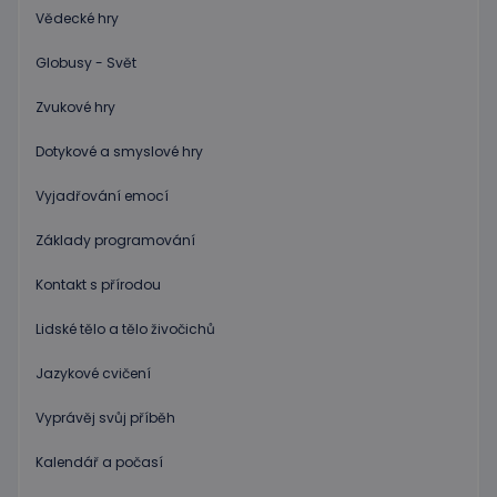
rizika, ž
Vědecké hry
server p
přílišný
požadav
Globusy - Svět
eshopcartid
.www.educaplay.cz
2 měsíce
Zvukové hry
CookieScriptConsent
1 měsíc 2
Tento s
CookieScript
dny
cookie
www.educaplay.cz
používá
Dotykové a smyslové hry
služba
Cookie-
Script.c
Vyjadřování emocí
zapamat
předvol
Základy programování
souhlas
soubor
cookie
Kontakt s přírodou
návštěv
Je nutné
banner
Lidské tělo a tělo živočichů
cookie
Cookie-
Script.
Jazykové cvičení
fungova
správně
Vyprávěj svůj příběh
hideRightBanner
.www.educaplay.cz
2 hodiny
Kalendář a počasí