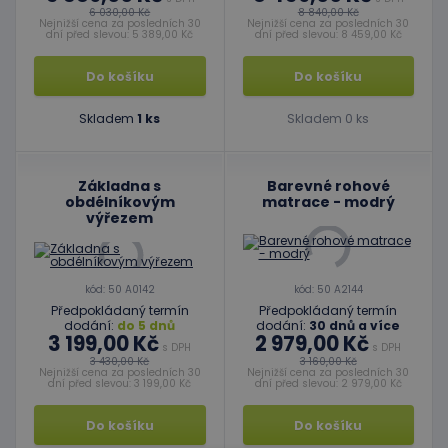
6 030,00 Kč
8 840,00 Kč
Nejnižší cena za posledních 30
Nejnižší cena za posledních 30
dní před slevou: 5 389,00 Kč
dní před slevou: 8 459,00 Kč
Do košíku
Do košíku
Skladem
1 ks
Skladem 0 ks
Základna s
Barevné rohové
obdélníkovým
matrace - modrý
výřezem
kód: 50 A0142
kód: 50 A2144
Předpokládaný termín
Předpokládaný termín
dodání:
do 5 dnů
dodání:
30 dnů a více
3 199,00 Kč
2 979,00 Kč
s DPH
s DPH
3 430,00 Kč
3 160,00 Kč
Nejnižší cena za posledních 30
Nejnižší cena za posledních 30
dní před slevou: 3 199,00 Kč
dní před slevou: 2 979,00 Kč
Do košíku
Do košíku