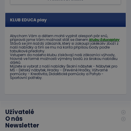
návštěv
Je nutné
banner
cookie
Cookie-
KLUB EDUCA play
Script.
fungova
správně
Abychom Vám
a dětem
mohli
vyplnit alespoň
pár snů
,
hideRightBanner
.www.educaplay.cz
2 hodiny
připravili jsme
Vám možnost
stát se členem
klubu
Educaplay
.
Stává
se jím
každý zákazník
,
který si zakoupí
jakékoliv zboží
z
naší nabídky
a tím se
mu na
konto
připíšou body
podle
tabulkové
předlohy.
Vstupem do
našeho klubu
získávají naši
zákazníci
výhody
,
hlavně ve
formě
možnosti
výměny
bodů
za
širokou nabídku
dárků
.
Můžete si vybrat
z
naší nabídky
Školní nábytek
-
Nábytek pro
MŠ
-
Dětský nábytek
,
Hračky
-
Dřevěné
Hračky
,
Výtvarné
pomůcky
-
Kreativita
,
Didaktické
pomůcky
a
Pohyb
-
Poskytovatel
Název
Vyprší
Popis
Sportovní potřeby
.
/
Doména
Poskytovatel
/
Název
Vyprší
Popis
_ga_C89EE971FB
.educaplay.cz
1 rok
Tento soubor
Doména
1
cookie používá
měsíc
Google Analytics
IDE
1 rok
Tento
Google LLC
k zachování
soubor
.doubleclick.net
stavu relace.
cookie
nastavuje
Užívatelé
_ga
1 rok
Tento název
Google LLC
společnost
1
souboru cookie
.educaplay.cz
O nás
Doubleclick
měsíc
je spojen s
a provádí
Newsletter
Google
informace
Universal
o tom, jak