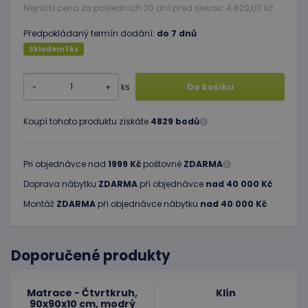
Nejnižší cena za posledních 30 dní před slevou: 4 829,00 Kč
Předpokládaný termín dodání:
do 7 dnů
Skladem 1 ks
-
+
ks
Do košíku
Koupí tohoto produktu získáte
4829 bodů
Pri objednávce nad
1999 Kč
poštovné
ZDARMA
Doprava nábytku
ZDARMA
při objednávce
nad 40 000 Kč
Montáž
ZDARMA
při objednávce nábytku
nad 40 000 Kč
Doporučené produkty
Matrace - Čtvrtkruh,
Klín
90x90x10 cm, modrý