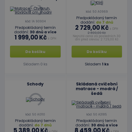
kód: 50 A0969
Předpokládaný termín
kód: 1A 90904
dodání:
do 7 dnů
2 729,00 Kč
Předpokládaný termín
s DPH
dodání:
30 dnů a více
2 800,00 Kč
1 999,00 Kč
Nejnižší cena za posledních 30
s DPH
dní před slevou: 2 729,00 Kč
Do košíku
Do košíku
Skladem 0 ks
Skladem
1 ks
Schody
Skládaná cvičební
matrace - modrá /
šedá
kód: 50 A0110
kód: 50 A3185
Předpokládaný termín
Předpokládaný termín
dodání:
do 7 dnů
dodání:
30 dnů a více
5 389,00 Kč
8 459,00 Kč
s DPH
s DPH