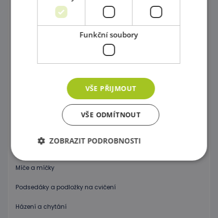
Molitanové houpačky a bazény
Prolézačky a Ohrádky do interiéru
Funkční soubory
Procvičování rovnováhy
Gymnastika
VŠE PŘIJMOUT
Značky, kužele, tyče a kruhy
Neustále v pohybu
VŠE ODMÍTNOUT
Gymnastické míče
ZOBRAZIT PODROBNOSTI
Nafukovací koníky a motorické hry
Míče a míčky
Nezbytně nutné soubory
Výkonové soubory
Podsedáky a podložky na cvičení
Soubory cílení
Funkční soubory
Házení a chytání
Nezbytně nutné soubory cookie umožňují základní