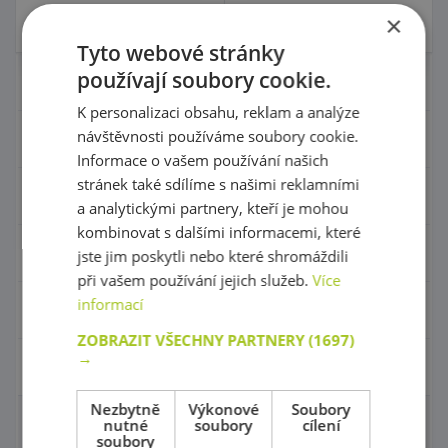
×
Skladem
3 ks
Skladem 0 ks
Tyto webové stránky
používají soubory cookie.
Nábytek pro školky
K personalizaci obsahu, reklam a analýze
návštěvnosti používáme soubory cookie.
Didaktické pomůcky
Informace o vašem používání našich
stránek také sdílíme s našimi reklamními
Hračky - Tematika
a analytickými partnery, kteří je mohou
kombinovat s dalšími informacemi, které
Hudební nástroje
jste jim poskytli nebo které shromáždili
při vašem používání jejich služeb.
Více
informací
Výtvarní pomůcky - Kreativita
ZOBRAZIT VŠECHNY PARTNERY
(1697)
→
Pohyb a sportovní potřeby
Nezbytně
Výkonové
Soubory
nutné
soubory
cílení
Molitany a rehabilitace
soubory