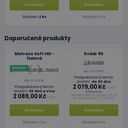
Do košíku
Do košíku
Skladem
2 ks
Skladem 0 ks
Doporučené produkty
Matrace Soft Hill -
Kvádr 90
fialová
Novinka!
kód: 50 A0457
Předpokládaný termín
kód: 1A 0009F
dodání:
do 30 dnů
2 079,00 Kč
Předpokládaný termín
s DPH
dodání:
30 dnů a více
2 180,00 Kč
2 089,00 Kč
Nejnižší cena za posledních 30
s DPH
dní před slevou: 2 079,00 Kč
Do košíku
Do košíku
Skladem 0 ks
Skladem 0 ks