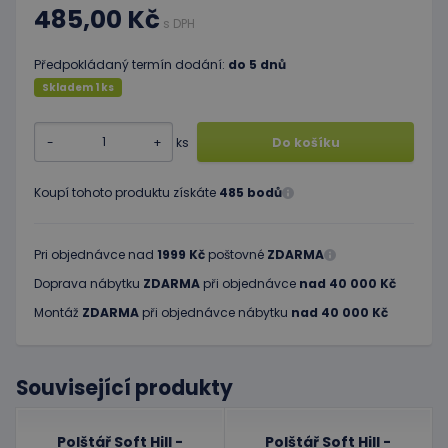
485,00 Kč
s DPH
Předpokládaný termín dodání:
do 5 dnů
Skladem 1 ks
-
+
ks
Do košíku
Koupí tohoto produktu získáte
485 bodů
Pri objednávce nad
1999 Kč
poštovné
ZDARMA
Doprava nábytku
ZDARMA
při objednávce
nad 40 000 Kč
Montáž
ZDARMA
při objednávce nábytku
nad 40 000 Kč
Související produkty
Polštář Soft Hill -
Polštář Soft Hill -