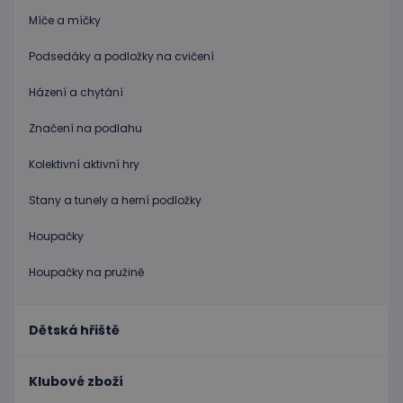
založen
Míče a míčky
na jazyc
PHP. To
univerzá
Podsedáky a podložky na cvičení
identifi
používa
udržová
Házení a chytání
proměn
relací
uživatel
Značení na podlahu
Obvykle
jedná o
náhodn
Kolektivní aktivní hry
vygener
číslo, je
použití
Stany a tunely a herní podložky
být spec
zásadách ochrany soukromí společnosti Google
pro dan
web, al
Houpačky
dobrým
příklad
Houpačky na pružině
udržová
přihláš
stavu
uživatel
stránka
Dětská hřiště
limit
www.educaplay.cz
1 měsíc
Tento s
cookie 
používá
Klubové zboží
omezen
četnosti