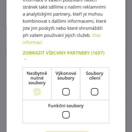
kód: 1A 0007M
dodání:
do 30 dnů
3 009,00 Kč
Předpokládaný termín
stránek také sdílíme s našimi reklamními
s DPH
dodání:
30 dnů a více
3 490,00 Kč
a analytickými partnery, kteří je mohou
485,00 Kč
Nejnižší cena za posledních 30
s DPH
dní před slevou: 3 009,00 Kč
kombinovat s dalšími informacemi, které
jste jim poskytli nebo které shromáždili
Do košíku
Do košíku
při vašem používání jejich služeb.
Více
informací
Skladem 0 ks
Skladem 0 ks
ZOBRAZIT VŠECHNY PARTNERY
(1697)
→
Nábytek pro školky
Nezbytně
Výkonové
Soubory
nutné
soubory
cílení
Didaktické pomůcky
soubory
Hračky - Tematika
Funkční soubory
Hudební nástroje
Výtvarní pomůcky - Kreativita