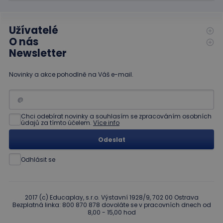
před
uživatelů
návštěvou
přiřazením
uvedeného
náhodně
webu.
Užívatelé
vygenerovaného
čísla jako
_gcl_au
3
Tento
Google LLC
O nás
identifikátoru
měsíce
soubor
.educaplay.cz
klienta. Je
Newsletter
1 den
cookie
součástí
nastavuje
každého
společnost
požadavku na
Doubleclick
Novinky a akce pohodlně na Váš e-mail.
stránku na webu
a provádí
a slouží k
informace
výpočtu údajů o
o tom, jak
návštěvnících,
koncový
relacích a
uživatel
kampaních pro
používá
Chci odebírat novinky a souhlasím se zpracováním osobních
analytické
webové
údajů za tímto účelem.
Více info
přehledy webů.
stránky a
jakoukoli
Odeslat
reklamu,
kterou
koncový
Odhlásit se
uživatel
mohl vidět
před
návštěvou
uvedeného
webu.
2017 (c) Educaplay, s.r.o. Výstavní 1928/9, 702 00 Ostrava
Bezplatná linka: 800 870 878 dovoláte se v pracovních dnech od
8,00 - 15,00 hod