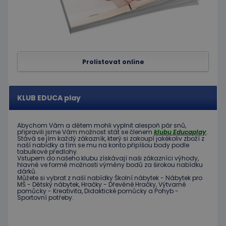
Poskytovatel
Název
Vyprší
Popis
/
Doména
Prolistovat online
Poskytovatel
/
Název
Vyprší
Popis
_ga_C89EE971FB
.educaplay.cz
1 rok
Tento soubor
Doména
1
cookie používá
měsíc
Google Analytics
IDE
1 rok
Tento
Google LLC
k zachování
soubor
.doubleclick.net
KLUB EDUCA play
stavu relace.
cookie
nastavuje
_ga
1 rok
Tento název
Google LLC
společnost
1
souboru cookie
.educaplay.cz
Doubleclick
Abychom Vám
a dětem
mohli
vyplnit alespoň
pár snů
,
měsíc
je spojen s
a provádí
připravili jsme
Vám možnost
stát se členem
klubu
Educaplay
.
Google
informace
Stává
se jím
každý zákazník
,
který si zakoupí
jakékoliv zboží
z
Universal
o tom, jak
naší nabídky
a tím se
mu na
konto
připíšou body
podle
Analytics - což je
koncový
tabulkové
předlohy.
významná
uživatel
Vstupem do
našeho klubu
získávají naši
zákazníci
výhody
,
aktualizace
používá
hlavně ve
formě
možnosti
výměny
bodů
za
širokou nabídku
běžněji
webové
dárků
.
používané
Můžete si vybrat
z
naší nabídky
Školní nábytek
-
Nábytek pro
stránky a
analytické
MŠ
-
Dětský nábytek
,
Hračky
-
Dřevěné
Hračky
,
Výtvarné
jakoukoli
služby Google.
pomůcky
-
Kreativita
,
Didaktické
pomůcky
a
Pohyb
-
reklamu,
Sportovní potřeby
.
Tento soubor
kterou
cookie se
koncový
používá k
uživatel
rozlišení
mohl vidět
jedinečných