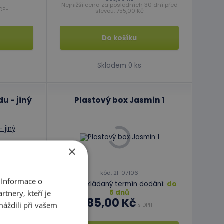
Nejnižší cena za posledních 30 dní před
DPH
slevou: 755,00 Kč
Do košíku
Skladem 0 ks
u - jiný
Plastový box Jasmin 1
×
dodání:
kód: 2F 07106
 Informace o
Předpokládaný termín dodání:
do
 DPH
tnery, kteří je
5 dnů
85,00 Kč
30 dní před
máždili při vašem
s DPH