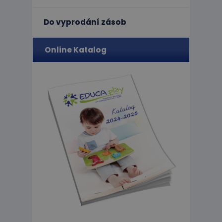
Do vyprodání zásob
limit
Online Katalog
eshopcartid
CookieScriptConse
hideRightBanner
Název
Poskytov
Název
Doména
_ga_C89EE971FB
IDE
Google L
.doublecl
_ga
_gcl_au
Google L
.educapla