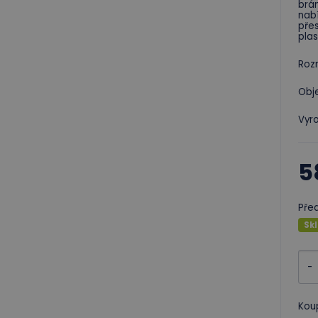
brán
nabí
pře
plas
Rozm
Obje
Vyro
5
Pře
Sk
-
Kou