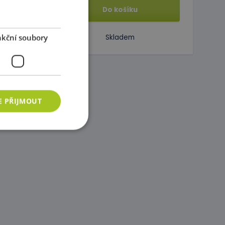
Do košíku
kční soubory
Skladem
E PŘIJMOUT
ory
 správa účtu. Webové
azyce PHP. Toto je
ání proměnných