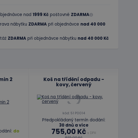
 objednávce nad
1999 Kč
poštovné
ZDARMA
rava nábytku
ZDARMA
při objednávce
nad 40 000
táž
ZDARMA
při objednávce nábytku
nad 40 000 Kč
min 2
Koš na třídění odpadu -
kovy, červený
kód: 51 P0014
Předpokládaný termín dodání:
30 dnů a více
755,00 Kč
odání:
do
s DPH
835,00 Kč