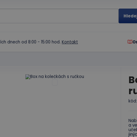
ích dnech od 8:00 - 15:00 hod.
Kontakt
O
B
r
kód
Nab
a ve
uče
jiný