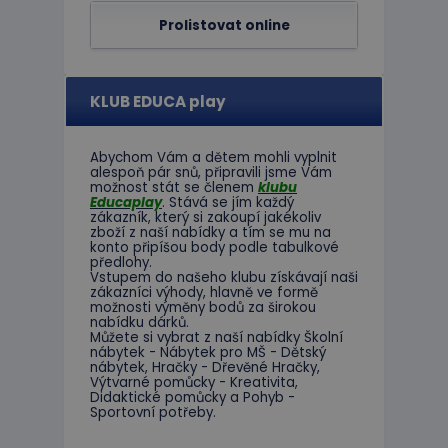
Prolistovat online
KLUB EDUCA play
Abychom Vám
a dětem
mohli
vyplnit
alespoň
pár snů
,
připravili jsme
Vám
možnost
stát se členem
klubu
Educaplay
.
Stává
se jím
každý
zákazník
,
který si zakoupí
jakékoliv
zboží
z
naší nabídky
a tím se
mu na
konto
připíšou body
podle
tabulkové
předlohy.
Vstupem do
našeho klubu
získávají naši
zákazníci
výhody
,
hlavně ve
formě
možnosti
výměny
bodů
za
širokou
nabídku
dárků
.
Můžete si vybrat
z
naší nabídky
Školní
nábytek
-
Nábytek pro
MŠ
-
Dětský
nábytek
,
Hračky
-
Dřevěné
Hračky
,
Výtvarné
pomůcky
-
Kreativita
,
Didaktické
pomůcky
a
Pohyb
-
Sportovní potřeby
.