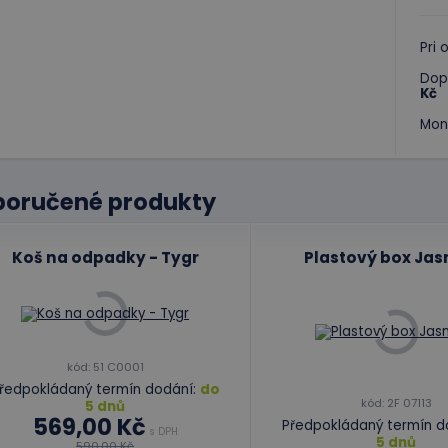
Pri
Dop
Kč
Mon
poručené produkty
Koš na odpadky - Tygr
Plastový box Jas
kód: 51 C0001
ředpokládaný termín dodání:
do
kód: 2F 07113
5 dnů
569,00 Kč
Předpokládaný termín d
s DPH
5 dnů
590,00 Kč