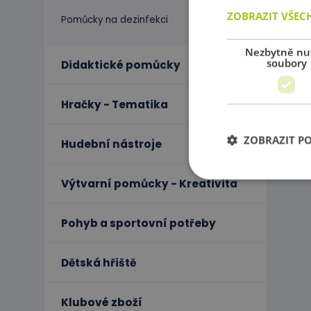
ZOBRAZIT VŠEC
Pomůcky na dezinfekci
Nezbytně nu
soubory
Didaktické pomůcky
Hračky - Tematika
ZOBRAZIT P
Hudební nástroje
Výtvarní pomůcky - Kreativita
Ne
Pohyb a sportovní potřeby
Nezbytně nutné soubo
stránky nelze bez ne
Dětská hřiště
Název
PHPSESSID
Klubové zboží