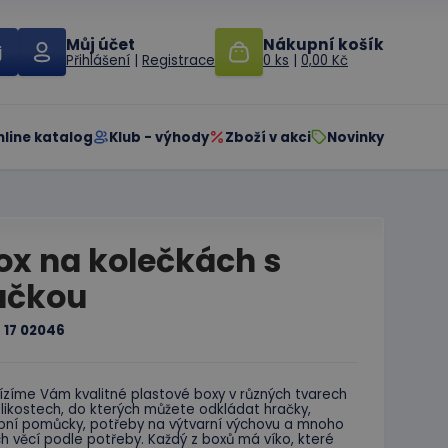
Můj účet
Nákupní košík
Přihlášení
|
Registrace
0 ks
|
0,00 Kč
nline katalog
Klub - výhody
Zboží v akci
Novinky
ox na kolečkách s
učkou
:
17 02046
ízíme Vám kvalitné plastové boxy v různých tvarech
likostech, do kterých můžete odkládat hračky,
bní pomůcky, potřeby na výtvarní výchovu a mnoho
ch věcí podle potřeby. Každý z boxů má víko, které