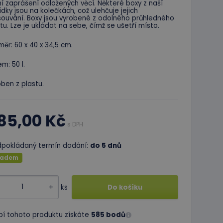
í zaprášení odložených věcí. Některé boxy z naší
dky jsou na kolečkách, což ulehčuje jejich
souvání. Boxy jsou vyrobené z odolného průhledného
tu. Lze je ukládat na sebe, čímž se ušetří místo.
ěr: 60 x 40 x 34,5 cm.
m: 50 l.
ben z plastu.
85,00 Kč
s DPH
dpokládaný termín dodání:
do 5 dnů
ladem
+
ks
Do košíku
pí tohoto produktu získáte
585 bodů