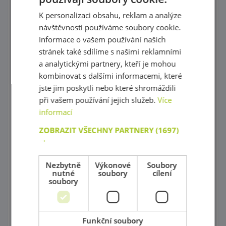
K personalizaci obsahu, reklam a analýze
Nábytková série MODERN
návštěvnosti používáme soubory cookie.
Nábytková série Feria
Informace o vašem používání našich
stránek také sdílíme s našimi reklamními
Dětský nábytek-Klasická série
a analytickými partnery, kteří je mohou
kombinovat s dalšími informacemi, které
Dětský nábytek-Barevná lokomotiva
jste jim poskytli nebo které shromáždili
Dětský nábytek-Duhová série
při vašem používání jejich služeb.
Více
informací
Dětský nábytek-Modulová série-odstín břízy
ZOBRAZIT VŠECHNY PARTNERY
(1697)
Nábytek do kanceláře
→
Šatny
Nezbytně
Výkonové
Soubory
nutné
soubory
cílení
Poličkové skříňky
soubory
Poličky a doplňky
Skříně na povlečení, Židle na krmení a Přebalovací pulty
Funkční soubory