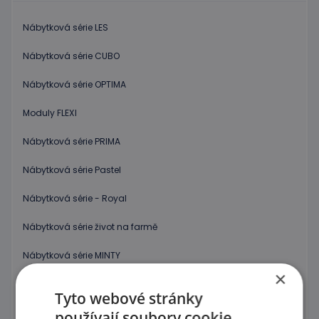
Nábytková série LES
Nábytková série CUBO
Nábytková série OPTIMA
Moduly FLEXI
Nábytková série PRIMA
Nábytková série Pastel
Nábytková série - Royal
Nábytková série život na farmě
Nábytková série MINTY
×
Skříňky a sestavy Džungle
Tyto webové stránky
Nábytková série FRESH
používají soubory cookie.