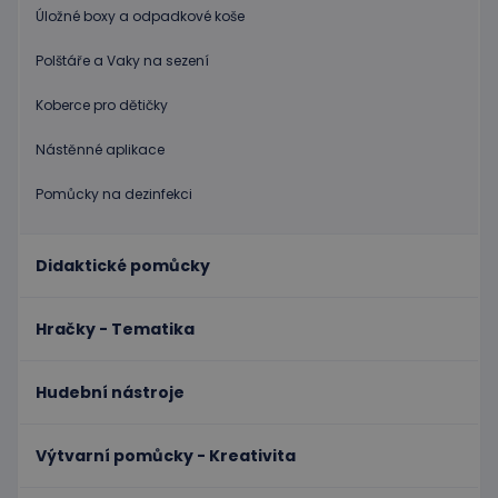
Název
Vyprší
Popis
Úložné boxy a odpadkové koše
Doména
PHPSESSID
Zavřením
Cookie
PHP.net
Polštáře a Vaky na sezení
prohlížeče
genero
www.educaplay.cz
aplikac
založen
Koberce pro dětičky
na jazyc
PHP. To
univerzá
Nástěnné aplikace
identifi
používa
udržová
Pomůcky na dezinfekci
proměn
relací
uživatel
Obvykle
Didaktické pomůcky
jedná o
náhodn
vygener
číslo, je
Hračky - Tematika
použití
být spec
zásadách ochrany soukromí společnosti Google
pro dan
web, al
Hudební nástroje
dobrým
příklad
udržová
přihláš
Výtvarní pomůcky - Kreativita
stavu
uživatel
stránka