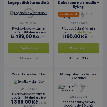
Logopedické zrcadlo 2
Dekorace na zrcadlo -
Rybky
Skvělá cena!
kód: 50 A3064
kód: 50 A3065
Předpokládaný termín
Předpokládaný termín
dodání:
30 dnů a více
dodání:
do 5 dnů
5 499,00 Kč
1 190,00 Kč
s DPH
s DPH
Do košíku
Do košíku
Skladem 0 ks
Skladem
2 ks
Zrcátko - sluníčko
Manipulační stěna -
Zrcadla
kód: 50 A1663
Předpokládaný termín
kód: 50 A0086
dodání:
30 dnů a více
1 359,00 Kč
Předpokládaný termín
s DPH
dodání:
do 30 dnů
1 440,00 Kč