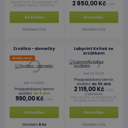
2 850,00 Kč
Nejnižší cena za posledních 30
s DPH
dní před slevou: 1 359,00 Kč
Do košíku
Do košíku
Skladem 0 ks
Skladem 0 ks
Zrcátka - domečky
Labyrint Kvítek se
zrcátkem
Skvělá cena!
kód: 50 A1028
Předpokládaný termín
kód: 50 A1666
dodání:
do 30 dnů
2 119,00 Kč
Předpokládaný termín
s DPH
dodání:
do 5 dnů
2 250,00 Kč
990,00 Kč
Nejnižší cena za posledních 30
s DPH
dní před slevou: 2 119,00 Kč
Do košíku
Do košíku
Skladem
6 ks
Skladem 0 ks