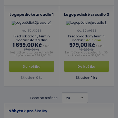
Logopedické zrcadlo 1
Logopedické zrcadlo 3
kód: 50 A3063
kód: 50 A0568
Předpokládaný termín
Předpokládaný termín
dodání:
do 30 dnů
dodání:
do 5 dnů
1 699,00 Kč
979,00 Kč
s DPH
s DPH
1 790,00 Kč
1 310,00 Kč
Nejnižší cena za posledních 30
Nejnižší cena za posledních 30
dní před slevou: 1 699,00 Kč
dní před slevou: 979,00 Kč
Do košíku
Do košíku
Skladem 0 ks
Skladem
1 ks
Počet na stránce
Nábytek pro školky