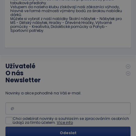
služby Google.
tabulkové
předlohy.
reklamu,
Vstupem do
našeho klubu
získávají naši
zákazníci
výhody
,
Tento soubor
kterou
hlavně ve
formě
možnosti
výměny
bodů
za
širokou nabídku
cookie se
koncový
dárků
.
používá k
uživatel
Můžete si vybrat
z
naší nabídky
Školní nábytek
-
Nábytek pro
rozlišení
mohl vidět
MŠ
-
Dětský nábytek
,
Hračky
-
Dřevěné
Hračky
,
Výtvarné
jedinečných
před
pomůcky
-
Kreativita
,
Didaktické
pomůcky
a
Pohyb
-
uživatelů
návštěvou
Sportovní potřeby
.
přiřazením
uvedeného
náhodně
webu.
vygenerovaného
čísla jako
_gcl_au
3
Tento
Google LLC
identifikátoru
měsíce
soubor
.educaplay.cz
klienta. Je
1 den
cookie
součástí
nastavuje
každého
společnost
Užívatelé
požadavku na
Doubleclick
stránku na webu
O nás
a provádí
a slouží k
informace
Newsletter
výpočtu údajů o
o tom, jak
návštěvnících,
koncový
relacích a
uživatel
kampaních pro
Novinky a akce pohodlně na Váš e-mail.
používá
analytické
webové
přehledy webů.
stránky a
jakoukoli
reklamu,
kterou
Chci odebírat novinky a souhlasím se zpracováním osobních
koncový
údajů za tímto účelem.
Více info
uživatel
mohl vidět
před
Odeslat
návštěvou