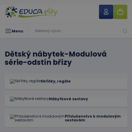
Menu
Dětský nábytek-Modulová
série-odstín břízy
Skříňky, regále
Nábytkové sestavy
Příslušenstvo k modulovým
sestavám