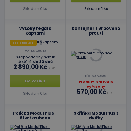
Skladem 0 ks
Skladem
1 ks
Vysoký regál s
Kontejner z vrbového
kapsami
proutí
Top produkt!
kód: 50 A0940
Předpokládaný termín
dodání:
do 30 dnů
2 890,00 Kč
s DPH
kód: 50 A0603
Do košíku
Produkt natrvalo
vyřazený
570,00 Kč
s DPH
Skladem 0 ks
Polička Modul Plus -
Skříňka Modul Plus s
čtvrtkruhová
dvířky