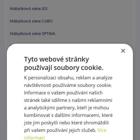
Nábytková série LES
Nábytková série CUBO
Nábytková série OPTIMA
Moduly FLEXI
×
Tyto webové stránky
Nábytková série PRIMA
používají soubory cookie.
Nábytková série Pastel
K personalizaci obsahu, reklam a analýze
Nábytková série - Royal
návštěvnosti používáme soubory cookie.
Informace o vašem používání našich
Nábytková série život na farmě
stránek také sdílíme s našimi reklamními
a analytickými partnery, kteří je mohou
Nábytková série MINTY
kombinovat s dalšími informacemi, které
Skříňky a sestavy Džungle
jste jim poskytli nebo které shromáždili
při vašem používání jejich služeb.
Více
Nábytková série FRESH
informací