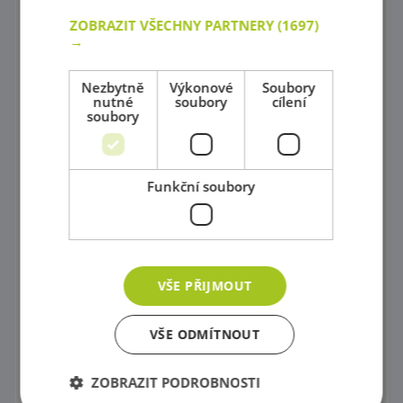
Nábytková série MODERN
ZOBRAZIT VŠECHNY PARTNERY
(1697)
→
Nábytková série Feria
Nezbytně
Výkonové
Soubory
Dětský nábytek-Klasická série
nutné
soubory
cílení
soubory
Dětský nábytek-Barevná lokomotiva
Dětský nábytek-Duhová série
Funkční soubory
Dětský nábytek-Modulová série-odstín břízy
Nábytek do kanceláře
Šatny
VŠE PŘIJMOUT
Poličkové skříňky
VŠE ODMÍTNOUT
Poličky a doplňky
Skříně na povlečení, Židle na krmení a Přebalovací pulty
ZOBRAZIT PODROBNOSTI