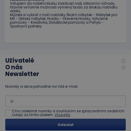
stránku na webu
a provádí
Vstupem do
našeho klubu
získávají naši
zákazníci
výhody
,
a slouží k
informace
hlavně ve
formě
možnosti
výměny
bodů
za
širokou nabídku
výpočtu údajů o
o tom, jak
dárků
.
návštěvnících,
koncový
Můžete si vybrat
z
naší nabídky
Školní nábytek
-
Nábytek pro
relacích a
uživatel
MŠ
-
Dětský nábytek
,
Hračky
-
Dřevěné
Hračky
,
Výtvarné
kampaních pro
pomůcky
-
Kreativita
,
Didaktické
pomůcky
a
Pohyb
-
používá
analytické
Sportovní potřeby
.
webové
přehledy webů.
stránky a
jakoukoli
reklamu,
kterou
koncový
uživatel
mohl vidět
Užívatelé
před
návštěvou
O nás
uvedeného
webu.
Newsletter
Novinky a akce pohodlně na Váš e-mail.
Chci odebírat novinky a souhlasím se zpracováním osobních
údajů za tímto účelem.
Více info
Odeslat