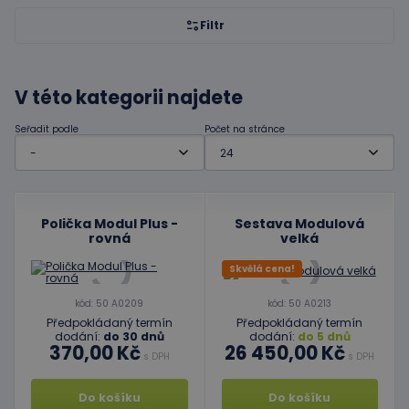
Filtr
V této kategorii najdete
Seřadit podle
Počet na stránce
Polička Modul Plus -
Sestava Modulová
rovná
velká
Skvělá cena!
kód: 50 A0209
kód: 50 A0213
Předpokládaný termín
Předpokládaný termín
dodání:
do 30 dnů
dodání:
do 5 dnů
370,00 Kč
26 450,00 Kč
s DPH
s DPH
Do košíku
Do košíku