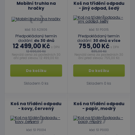
Mobilní truhla na
Koš na třídění odpadu
hračky
- jiný odpad, šedý
kód: 50 A2906
kód: 51 P0015
Předpokládaný termín
Předpokládaný termín
dodání:
do 30 dnů
dodání:
30 dnů a více
12 499,00 Kč
755,00 Kč
s DPH
s DPH
12 690,00 Kč
835,00 Kč
Nejnižší cena za posledních 30
Nejnižší cena za posledních 30
dní před slevou: 12 499,00 Kč
dní před slevou: 755,00 Kč
Do košíku
Do košíku
Skladem 0 ks
Skladem 0 ks
Koš na třídění odpadu
Koš na třídění odpadu
- kovy, červený
- papír, modrý
kód: 51 P0014
kód: 51 P0013