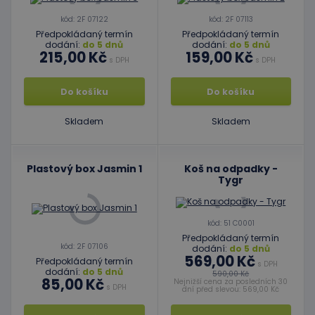
kód: 2F 07122
kód: 2F 07113
Předpokládaný termín
Předpokládaný termín
dodání:
do 5 dnů
dodání:
do 5 dnů
215,00 Kč
159,00 Kč
s DPH
s DPH
Do košíku
Do košíku
Skladem
Skladem
Plastový box Jasmin 1
Koš na odpadky -
Tygr
kód: 51 C0001
Předpokládaný termín
kód: 2F 07106
dodání:
do 5 dnů
569,00 Kč
Předpokládaný termín
s DPH
dodání:
do 5 dnů
590,00 Kč
85,00 Kč
Nejnižší cena za posledních 30
s DPH
dní před slevou: 569,00 Kč