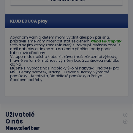
KLUB EDUCA play
Abychom Vám
a dětem
mohli
vyplnit alespoň
pár snů
,
připravili jsme
Vám možnost
stát se členem
klubu
Educaplay
.
Stává
se jím
každý zákazník
,
který si zakoupí
jakékoliv zboží
z
naší nabídky
a tím se
mu na
konto
připíšou body
podle
tabulkové
předlohy.
Vstupem do
našeho klubu
získávají naši
zákazníci
výhody
,
hlavně ve
formě
možnosti
výměny
bodů
za
širokou nabídku
dárků
.
Můžete si vybrat
z
naší nabídky
Školní nábytek
-
Nábytek pro
MŠ
-
Dětský nábytek
,
Hračky
-
Dřevěné
Hračky
,
Výtvarné
pomůcky
-
Kreativita
,
Didaktické
pomůcky
a
Pohyb
-
Sportovní potřeby
.
Užívatelé
O nás
Newsletter