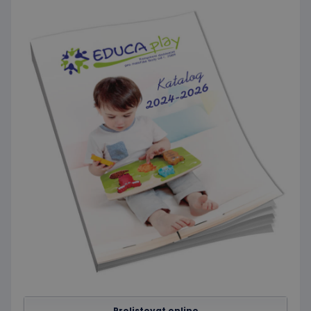
kterou
koncový
uživatel
mohl vidět
před
návštěvou
uvedeného
webu.
Prolistovat online