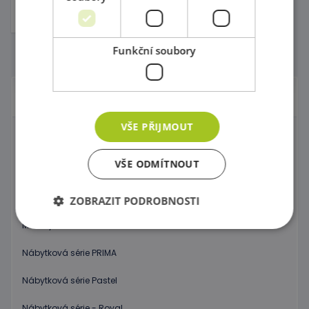
Nejnižší cena za posledních 30
dní před slevou: 259,00 Kč
Funkční soubory
Počet na stránce
Nábytek pro školky
VŠE PŘIJMOUT
Nábytková série LES
VŠE ODMÍTNOUT
Nábytková série CUBO
Nábytková série OPTIMA
ZOBRAZIT PODROBNOSTI
Moduly FLEXI
Nábytková série PRIMA
Nezbytně nutné soubory
Výkonové soubory
Soubory cílení
Funkční soubory
Nábytková série Pastel
Nezbytně nutné soubory cookie umožňují základní
Nábytková série - Royal