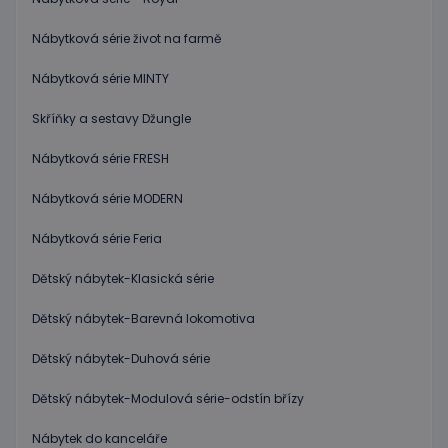
funkce webových stránek, jako je přihlášení
uživatele a správa účtu. Webové stránky nelze bez
nezbytně nutných souborů cookie správně
Nábytková série život na farmě
používat.
Nábytková série MINTY
Poskytovatel
/
Název
Vyprší
Popis
Doména
Skříňky a sestavy Džungle
PHPSESSID
Zavřením
Cookie
PHP.net
prohlížeče
genero
www.educaplay.cz
aplikac
Nábytková série FRESH
založen
na jazyc
Nábytková série MODERN
PHP. To
univerzá
identifi
Nábytková série Feria
používa
udržová
proměn
Dětský nábytek-Klasická série
relací
uživatel
Obvykle
Dětský nábytek-Barevná lokomotiva
jedná o
náhodn
vygener
Dětský nábytek-Duhová série
číslo, je
použití
být spec
Dětský nábytek-Modulová série-odstín břízy
zásadách ochrany soukromí společnosti Google
pro dan
web, al
dobrým
Nábytek do kanceláře