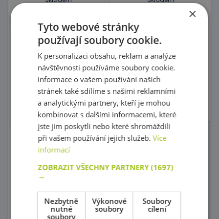
×
Tyto webové stránky
Koš na třídění odpadu
Koš na třídění odpadu
používají soubory cookie.
2 - Sklo
2 - Papír
K personalizaci obsahu, reklam a analýze
návštěvnosti používáme soubory cookie.
kód: 2F B2572
kód: 2F B2510
Informace o vašem používání našich
Produkt natrvalo
Produkt natrvalo
stránek také sdílíme s našimi reklamními
vyřazený
vyřazený
375,00 Kč
375,00 Kč
a analytickými partnery, kteří je mohou
s DPH
s DPH
kombinovat s dalšími informacemi, které
jste jim poskytli nebo které shromáždili
při vašem používání jejich služeb.
Více
Koš na třídění odpadu
2 - Plasty
informací
ZOBRAZIT VŠECHNY PARTNERY
(1697)
→
kód: 2F B2541
Produkt natrvalo
vyřazený
Nezbytně
Výkonové
Soubory
259,00 Kč
nutné
soubory
cílení
s DPH
soubory
375,00 Kč