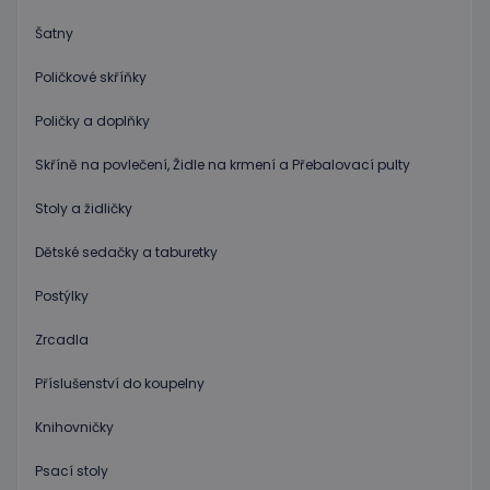
příklad
udržová
Šatny
přihláš
stavu
uživatel
Poličkové skříňky
stránka
limit
www.educaplay.cz
1 měsíc
Tento s
Poličky a doplňky
cookie 
používá
omezen
Skříně na povlečení, Židle na krmení a Přebalovací pulty
četnosti
žádostí,
ke sníže
Stoly a židličky
rizika, ž
server p
přílišný
Dětské sedačky a taburetky
požadav
Postýlky
eshopcartid
.www.educaplay.cz
2 měsíce
CookieScriptConsent
1 měsíc 2
Tento s
CookieScript
Zrcadla
dny
cookie
www.educaplay.cz
používá
služba
Příslušenství do koupelny
Cookie-
Script.c
zapamat
Knihovničky
předvol
souhlas
soubor
Psací stoly
cookie