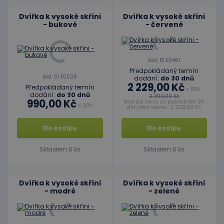
Dvířka k vysoké skříni
Dvířka k vysoké skříni
- bukové
- červené
kód: 51 E0461
Předpokládaný termín
kód: 51 E0526
dodání:
do 30 dnů
2 229,00 Kč
Předpokládaný termín
s DPH
dodání:
do 30 dnů
2 390,00 Kč
990,00 Kč
Nejnižší cena za posledních 30
s DPH
dní před slevou: 2 229,00 Kč
Do košíku
Do košíku
Skladem 0 ks
Skladem 0 ks
Dvířka k vysoké skříni
Dvířka k vysoké skříni
- modré
- zelené