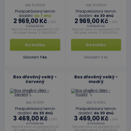
kód: 51 E0623
kód: 51 E0624
Předpokládaný termín
Předpokládaný termín
dodání:
do 7 dnů
dodání:
do 30 dnů
2 969,00 Kč
2 969,00 Kč
s DPH
s DPH
3 090,00 Kč
3 090,00 Kč
Nejnižší cena za posledních 30
Nejnižší cena za posledních 30
dní před slevou: 2 969,00 Kč
dní před slevou: 2 969,00 Kč
Do košíku
Do košíku
Skladem
1 ks
Skladem 0 ks
Box dřevěný velký -
Box dřevěný velký -
červený
modrý
kód: 51 E0611
kód: 51 E0612
Předpokládaný termín
Předpokládaný termín
dodání:
do 30 dnů
dodání:
do 30 dnů
3 469,00 Kč
3 469,00 Kč
s DPH
s DPH
3 770,00 Kč
3 770,00 Kč
Nejnižší cena za posledních 30
Nejnižší cena za posledních 30
dní před slevou: 3 469,00 Kč
dní před slevou: 3 469,00 Kč