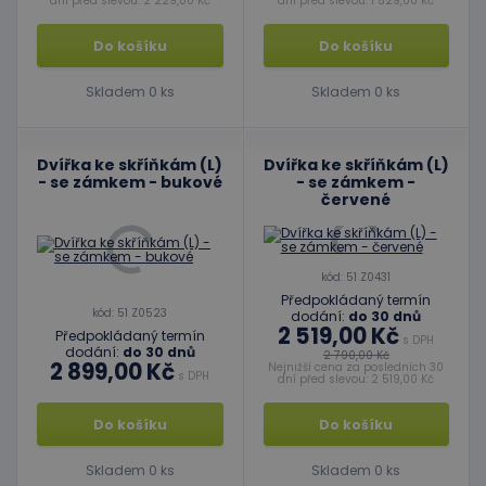
dní před slevou: 2 229,00 Kč
dní před slevou: 1 529,00 Kč
Do košíku
Do košíku
Skladem 0 ks
Skladem 0 ks
Dvířka ke skříňkám (L)
Dvířka ke skříňkám (L)
- se zámkem - bukové
- se zámkem -
červené
kód: 51 Z0431
Předpokládaný termín
kód: 51 Z0523
dodání:
do 30 dnů
2 519,00 Kč
Předpokládaný termín
s DPH
dodání:
do 30 dnů
2 790,00 Kč
2 899,00 Kč
Nejnižší cena za posledních 30
s DPH
dní před slevou: 2 519,00 Kč
Do košíku
Do košíku
Skladem 0 ks
Skladem 0 ks