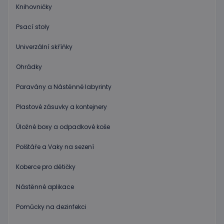
přiřazením
uvedeného
Knihovničky
náhodně
webu.
vygenerovaného
čísla jako
_gcl_au
3
Tento
Google LLC
Psací stoly
identifikátoru
měsíce
soubor
.educaplay.cz
klienta. Je
1 den
cookie
součástí
nastavuje
Univerzální skříňky
každého
společnost
požadavku na
Doubleclick
stránku na webu
a provádí
Ohrádky
a slouží k
informace
výpočtu údajů o
o tom, jak
návštěvnících,
Paravány a Nástěnné labyrinty
koncový
relacích a
uživatel
kampaních pro
používá
analytické
Plastové zásuvky a kontejnery
webové
přehledy webů.
stránky a
jakoukoli
Úložné boxy a odpadkové koše
reklamu,
kterou
koncový
Polštáře a Vaky na sezení
uživatel
mohl vidět
před
Koberce pro dětičky
návštěvou
uvedeného
webu.
Nástěnné aplikace
Pomůcky na dezinfekci