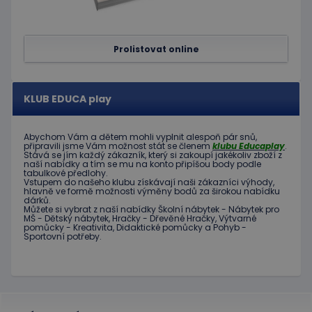
Prolistovat online
KLUB EDUCA play
Abychom Vám
a dětem
mohli
vyplnit alespoň
pár snů
,
připravili jsme
Vám možnost
stát se členem
klubu
Educaplay
.
Stává
se jím
každý zákazník
,
který si zakoupí
jakékoliv zboží
z
naší nabídky
a tím se
mu na
konto
připíšou body
podle
tabulkové
předlohy.
Vstupem do
našeho klubu
získávají naši
zákazníci
výhody
,
hlavně ve
formě
možnosti
výměny
bodů
za
širokou nabídku
dárků
.
Můžete si vybrat
z
naší nabídky
Školní nábytek
-
Nábytek pro
MŠ
-
Dětský nábytek
,
Hračky
-
Dřevěné
Hračky
,
Výtvarné
pomůcky
-
Kreativita
,
Didaktické
pomůcky
a
Pohyb
-
Sportovní potřeby
.