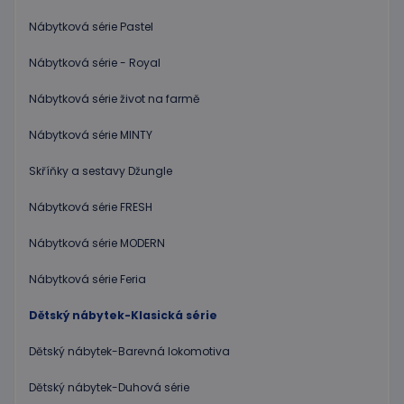
rizika, ž
server p
Nábytková série Pastel
přílišný
požadav
Nábytková série - Royal
eshopcartid
.www.educaplay.cz
2 měsíce
Nábytková série život na farmě
CookieScriptConsent
1 měsíc 2
Tento s
CookieScript
dny
cookie
www.educaplay.cz
používá
Nábytková série MINTY
služba
Cookie-
Script.c
Skříňky a sestavy Džungle
zapamat
předvol
souhlas
Nábytková série FRESH
soubor
cookie
návštěv
Nábytková série MODERN
Je nutné
banner
cookie
Nábytková série Feria
Cookie-
Script.
Dětský nábytek-Klasická série
fungova
správně
Dětský nábytek-Barevná lokomotiva
hideRightBanner
.www.educaplay.cz
2 hodiny
Dětský nábytek-Duhová série