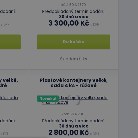
kód: 50 N2370
dodání:
Předpokládaný termín dodání:
30 dnů a více
3 300,00 Kč
s DPH
s DPH
Do košíku
Skladem 0 ks
 velké,
Plastové kontejnery velké,
dré
sada 4 ks - růžové
Novinka!
kód: 50 N2361
dodání:
Předpokládaný termín dodání:
30 dnů a více
2 800,00 Kč
s DPH
s DPH