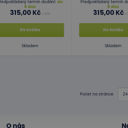
ředpokládaný termín dodání:
do
Předpokládaný termín d
5 dnů
5 dnů
315,00 Kč
315,00 Kč
s DPH
s 
Do košíku
Do košíku
Skladem
Skladem
Počet na stránce
O nás
N