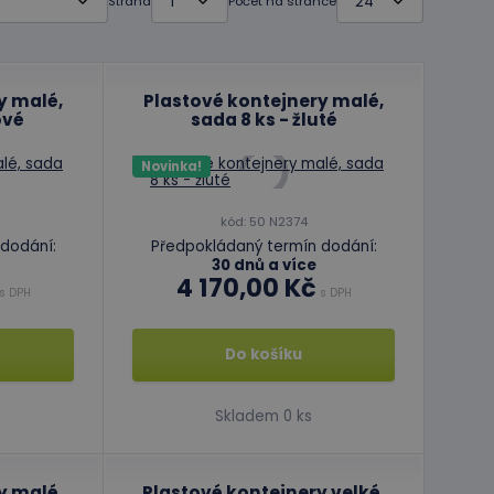
Strana
Počet na stránce
y malé,
Plastové kontejnery malé,
ové
sada 8 ks - žluté
Novinka!
kód: 50 N2374
dodání:
Předpokládaný termín dodání:
30 dnů a více
4 170,00 Kč
s DPH
s DPH
Do košíku
Skladem 0 ks
y malé,
Plastové kontejnery velké,