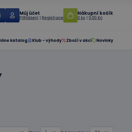
Můj účet
Nákupní košík
Přihlášení
|
Registrace
0 ks
|
0,00 Kč
nline katalog
Klub - výhody
Zboží v akci
Novinky
y