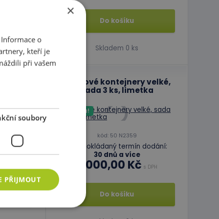
×
Do košíku
 Informace o
Skladem 0 ks
tnery, kteří je
máždili při vašem
 velké,
Plastové kontejnery velké,
té
sada 3 ks, limetka
Novinka!
kční soubory
kód: 50 N2359
dodání:
Předpokládaný termín dodání:
30 dnů a více
2 000,00 Kč
s DPH
s DPH
E PŘIJMOUT
Do košíku