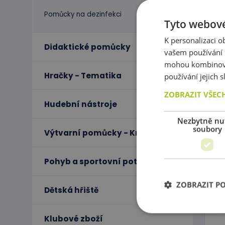
Pomůcky na dezinfekci
Tyto webové
K personalizaci 
Didaktické pomůcky
vašem používání n
mohou kombinovat
Hračky - Tematika
používání jejich 
ZOBRAZIT VŠEC
Hudební nástroje
Nezbytně nu
soubory
Výtvarní pomůcky - Kreativita
Pohyb a sportovní potřeby
ZOBRAZIT P
Dětská hřiště
Klubové zboží