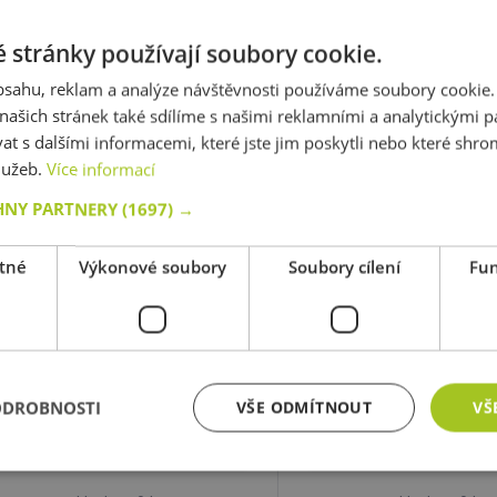
Do košíku
Do košíku
 stránky používají soubory cookie.
obsahu, reklam a analýze návštěvnosti používáme soubory cookie.
Skladem 0 ks
Skladem 0 ks
ašich stránek také sdílíme s našimi reklamními a analytickými par
 s dalšími informacemi, které jste jim poskytli nebo které shro
služeb.
Více informací
Plastové kontejnery velké,
Plastové kontejnery
sada 4 ks - žluté
sada 3 ks, žlu
HNY PARTNERY
(1697) →
Novinka!
Novinka!
tné
Výkonové soubory
Soubory cílení
Fun
kód: 50 N2362
kód: 50 N2358
Předpokládaný termín dodání:
Předpokládaný termín 
30 dnů a více
30 dnů a více
2 800,00 Kč
2 000,00 Kč
s DPH
ODROBNOSTI
VŠE ODMÍTNOUT
VŠ
Do košíku
Do košíku