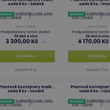
sada 6 ks - zelené
sada 8 ks - mo
Novinka!
Novinka!
kód: 50 N2305
kód: 50 N2372
Předpokládaný termín dodání:
Předpokládaný termín 
30 dnů a více
30 dnů a více
3 300,00 Kč
4 170,00 Kč
s DPH
Do košíku
Do košíku
Skladem 0 ks
Skladem 0 ks
Plastové kontejnery malé,
Plastové kontejner
sada 6 ks - modré
sada 6 ks - růž
Novinka!
Novinka!