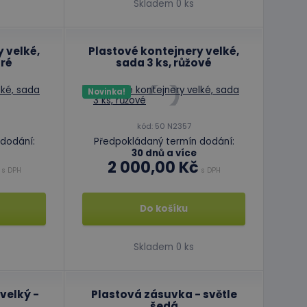
Skladem 0 ks
ory
 správa účtu. Webové
 velké,
Plastové kontejnery velké,
dré
sada 3 ks, růžové
Novinka!
azyce PHP. Toto je
ání proměnných
vygenerované číslo,
kód: 50 N2357
b, ale dobrým
vatele mezi
dodání:
Předpokládaný termín dodání:
30 dnů a více
2 000,00 Kč
osti žádostí, a tím
s DPH
s DPH
požadavky.
Do košíku
ript.com k
 cookie
kie-Script.com
Skladem 0 ks
velký -
Plastová zásuvka - světle
šedá