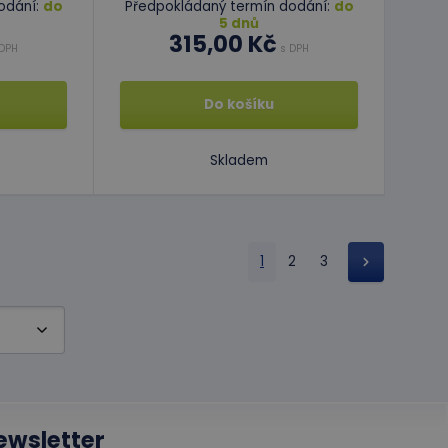
odání:
do
Předpokládaný termín dodání:
do
5 dnů
315,00 Kč
DPH
s DPH
Do košíku
Skladem
1
2
3
ewsletter