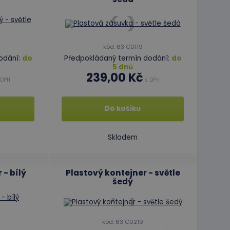
avu relace.
formace o tom, jak
erou koncový
kód: 63 C0119
odání:
do
Předpokládaný termín dodání:
do
ytics - což je
5 dnů
oogle. Tento soubor
formace o tom, jak
239,00 Kč
ním náhodně
erou koncový
 DPH
s DPH
í každého požadavku
 relacích a
Do košíku
Skladem
 - bílý
Plastový kontejner - světle
šedý
kód: 63 C0219