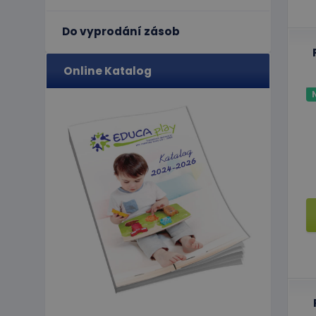
Ne
Do vyprodání zásob
Nezbytně nutné soubo
stránky nelze bez ne
Online Katalog
Název
PHPSESSID
limit
eshopcartid
CookieScriptConse
hideRightBanner