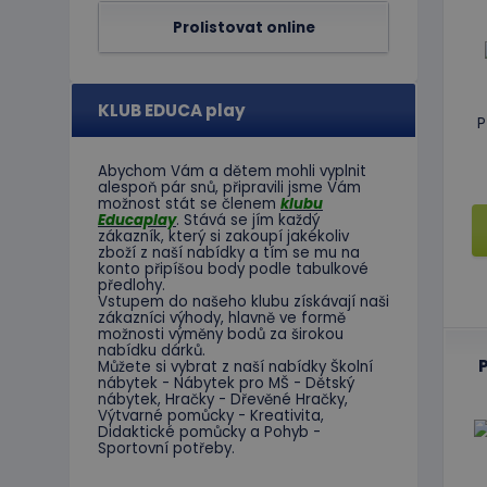
Název
Prolistovat online
Poskytov
Název
Doména
_ga_C89EE971FB
IDE
Google L
.doublecl
KLUB EDUCA play
P
_ga
_gcl_au
Google L
.educapla
Abychom Vám
a dětem
mohli
vyplnit
alespoň
pár snů
,
připravili jsme
Vám
možnost
stát se členem
klubu
Educaplay
.
Stává
se jím
každý
zákazník
,
který si zakoupí
jakékoliv
zboží
z
naší nabídky
a tím se
mu na
konto
připíšou body
podle
tabulkové
předlohy.
Vstupem do
našeho klubu
získávají naši
zákazníci
výhody
,
hlavně ve
formě
možnosti
výměny
bodů
za
širokou
nabídku
dárků
.
Můžete si vybrat
z
naší nabídky
Školní
nábytek
-
Nábytek pro
MŠ
-
Dětský
nábytek
,
Hračky
-
Dřevěné
Hračky
,
Výtvarné
pomůcky
-
Kreativita
,
Didaktické
pomůcky
a
Pohyb
-
Sportovní potřeby
.