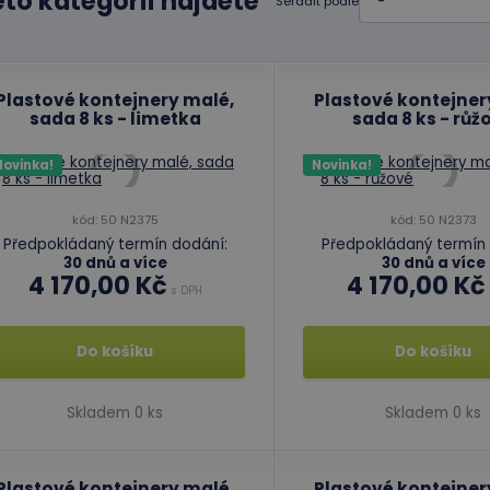
éto kategorii najdete
Seřadit podle
Plastové kontejnery malé,
Plastové kontejner
sada 8 ks - limetka
sada 8 ks - růž
Novinka!
Novinka!
kód: 50 N2375
kód: 50 N2373
Předpokládaný termín dodání:
Předpokládaný termín 
30 dnů a více
30 dnů a více
4 170,00 Kč
4 170,00 Kč
s DPH
Do košíku
Do košíku
Skladem 0 ks
Skladem 0 ks
Plastové kontejnery malé,
Plastové kontejner