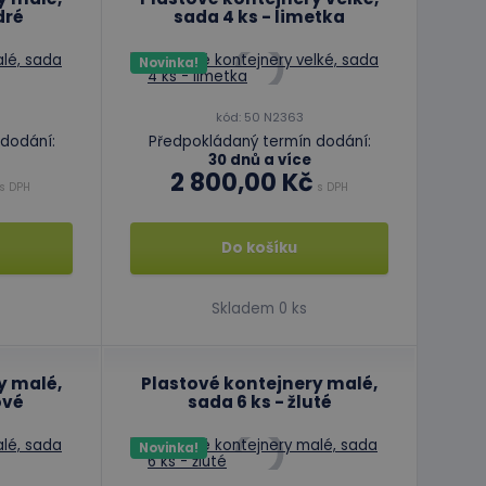
dré
sada 4 ks - limetka
Novinka!
kód: 50 N2363
dodání:
Předpokládaný termín dodání:
30 dnů a více
2 800,00 Kč
s DPH
s DPH
Do košíku
Skladem 0 ks
y malé,
Plastové kontejnery malé,
ové
sada 6 ks - žluté
Novinka!