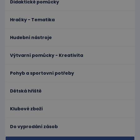
Didaktické pomůcky
jakoukoli
reklamu,
kterou
koncový
Hračky - Tematika
uživatel
mohl vidět
před
návštěvou
Hudební nástroje
uvedeného
webu.
Výtvarní pomůcky - Kreativita
Pohyb a sportovní potřeby
Dětská hřiště
Klubové zboží
Do vyprodání zásob