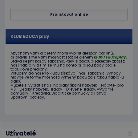
Prolistovat online
KLUB EDUCA play
Abychom Vám
a dětem
mohli
vyplnit alespoň
pár snů
,
připravili jsme
Vám možnost
stát se členem
klubu
Educaplay
.
Stává
se jím
každý zákazník
,
který si zakoupí
jakékoliv zboží
z
naší nabídky
a tím se
mu na
konto
připíšou body
podle
tabulkové
předlohy.
Vstupem do
našeho klubu
získávají naši
zákazníci
výhody
,
hlavně ve
formě
možnosti
výměny
bodů
za
širokou nabídku
dárků
.
Můžete si vybrat
z
naší nabídky
Školní nábytek
-
Nábytek pro
MŠ
-
Dětský nábytek
,
Hračky
-
Dřevěné
Hračky
,
Výtvarné
pomůcky
-
Kreativita
,
Didaktické
pomůcky
a
Pohyb
-
Sportovní potřeby
.
Užívatelé