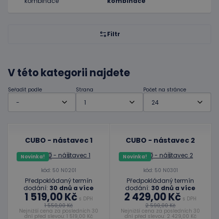
kombinace
Filtr
V této kategorii najdete
Seřadit podle
Strana
Počet na stránce
CUBO - nástavec 1
CUBO - nástavec 2
Novinka!
Novinka!
kód: 50 N0201
kód: 50 N0301
Předpokládaný termín
Předpokládaný termín
dodání:
30 dnů a více
dodání:
30 dnů a více
1 519,00 Kč
2 429,00 Kč
s DPH
s DPH
1 550,00 Kč
2 590,00 Kč
Nejnižší cena za posledních 30
Nejnižší cena za posledních 30
dní před slevou: 1 519,00 Kč
dní před slevou: 2 429,00 Kč