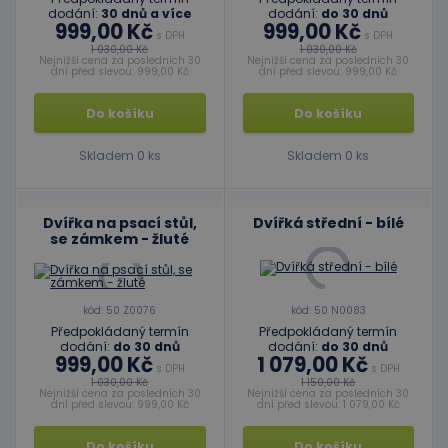
dodání:
30 dnů a více
dodání:
do 30 dnů
999,00 Kč
999,00 Kč
s DPH
s DPH
1 030,00 Kč
1 030,00 Kč
Nejnižší cena za posledních 30
Nejnižší cena za posledních 30
dní před slevou: 999,00 Kč
dní před slevou: 999,00 Kč
Do košíku
Do košíku
Skladem 0 ks
Skladem 0 ks
Dvířka na psací stůl,
Dvířká střední - bílé
se zámkem - žluté
kód: 50 Z0076
kód: 50 N0083
Předpokládaný termín
Předpokládaný termín
dodání:
do 30 dnů
dodání:
do 30 dnů
999,00 Kč
1 079,00 Kč
s DPH
s DPH
1 030,00 Kč
1 150,00 Kč
Nejnižší cena za posledních 30
Nejnižší cena za posledních 30
dní před slevou: 999,00 Kč
dní před slevou: 1 079,00 Kč
Do košíku
Do košíku