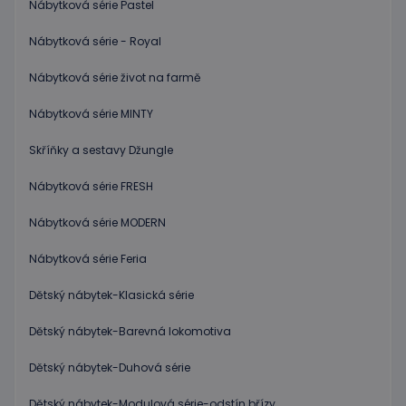
Nábytková série Pastel
dobrým
příklad
udržová
Nábytková série - Royal
přihláš
stavu
uživatel
Nábytková série život na farmě
stránka
Nábytková série MINTY
limit
www.educaplay.cz
1 měsíc
Tento s
cookie 
používá
Skříňky a sestavy Džungle
omezen
četnosti
žádostí,
Nábytková série FRESH
ke sníže
rizika, ž
server p
Nábytková série MODERN
přílišný
požadav
Nábytková série Feria
eshopcartid
.www.educaplay.cz
2 měsíce
CookieScriptConsent
1 měsíc 2
Tento s
CookieScript
Dětský nábytek-Klasická série
dny
cookie
www.educaplay.cz
používá
Dětský nábytek-Barevná lokomotiva
služba
Cookie-
Script.c
Dětský nábytek-Duhová série
zapamat
předvol
souhlas
Dětský nábytek-Modulová série-odstín břízy