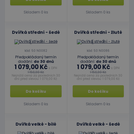
Skladem 0 ks
Skladem 0 ks
Dvířká střední - šedé
Dvířká střední - žluté
kód: 50 N0082
kód: 50 N0086
Předpokládaný termín
Předpokládaný termín
dodání:
do 30 dnů
dodání:
do 30 dnů
1 079,00 Kč
1 079,00 Kč
s DPH
s DPH
1 150,00 Kč
1 150,00 Kč
Nejnižší cena za posledních 30
Nejnižší cena za posledních 30
dní před slevou: 1 079,00 Kč
dní před slevou: 1 079,00 Kč
Do košíku
Do košíku
Skladem 0 ks
Skladem 0 ks
Dvířká velké - bílé
Dvířká velké - šedé