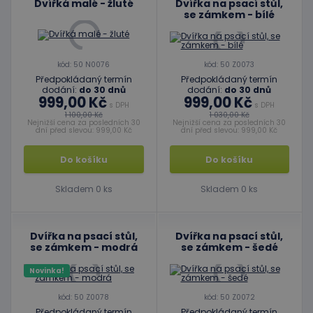
Dvířká malé - žluté
Dvířka na psací stůl,
se zámkem - bílé
kód: 50 N0076
kód: 50 Z0073
Předpokládaný termín
Předpokládaný termín
dodání:
do 30 dnů
dodání:
do 30 dnů
999,00 Kč
999,00 Kč
s DPH
s DPH
1 100,00 Kč
1 030,00 Kč
Nejnižší cena za posledních 30
Nejnižší cena za posledních 30
dní před slevou: 999,00 Kč
dní před slevou: 999,00 Kč
Do košíku
Do košíku
Skladem 0 ks
Skladem 0 ks
Dvířka na psací stůl,
Dvířka na psací stůl,
se zámkem - modrá
se zámkem - šedé
Novinka!
kód: 50 Z0078
kód: 50 Z0072
Předpokládaný termín
Předpokládaný termín