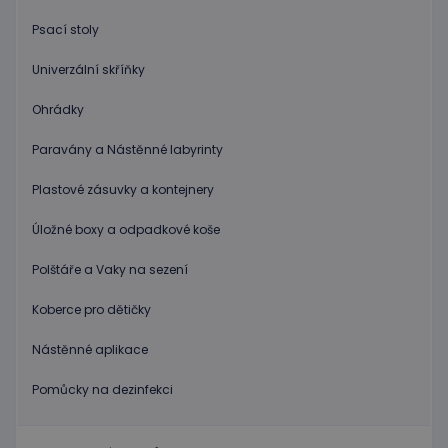
Google
informace
Universal
o tom, jak
Psací stoly
Analytics - což je
koncový
významná
uživatel
aktualizace
používá
Univerzální skříňky
běžněji
webové
používané
stránky a
analytické
jakoukoli
Ohrádky
služby Google.
reklamu,
Tento soubor
kterou
cookie se
koncový
Paravány a Nástěnné labyrinty
používá k
uživatel
rozlišení
mohl vidět
jedinečných
Plastové zásuvky a kontejnery
před
uživatelů
návštěvou
přiřazením
uvedeného
náhodně
Úložné boxy a odpadkové koše
webu.
vygenerovaného
čísla jako
_gcl_au
3
Tento
Google LLC
Polštáře a Vaky na sezení
identifikátoru
měsíce
soubor
.educaplay.cz
klienta. Je
1 den
cookie
součástí
nastavuje
Koberce pro dětičky
každého
společnost
požadavku na
Doubleclick
stránku na webu
a provádí
Nástěnné aplikace
a slouží k
informace
výpočtu údajů o
o tom, jak
návštěvnících,
koncový
Pomůcky na dezinfekci
relacích a
uživatel
kampaních pro
používá
analytické
webové
přehledy webů.
stránky a