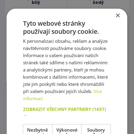
bílý
šedý
×
kód: 50 N9203
kód: 50 N9202
Tyto webové stránky
Předpokládaný termín
Předpokládaný termín
používají soubory cookie.
dodání:
do 30 dnů
dodání:
do 30 dnů
2 939,00 Kč
2 939,00 Kč
s DPH
s DPH
K personalizaci obsahu, reklam a analýze
3 150,00 Kč
3 150,00 Kč
Nejnižší cena za posledních 30
Nejnižší cena za posledních 30
návštěvnosti používáme soubory cookie.
dní před slevou: 2 939,00 Kč
dní před slevou: 2 939,00 Kč
Informace o vašem používání našich
Do košíku
Do košíku
stránek také sdílíme s našimi reklamními
a analytickými partnery, kteří je mohou
Skladem 0 ks
Skladem 0 ks
kombinovat s dalšími informacemi, které
jste jim poskytli nebo které shromáždili
při vašem používání jejich služeb.
Více
Kontejner střední -
Kontejner velký - bílý
informací
žlutý
ZOBRAZIT VŠECHNY PARTNERY
(1697)
→
kód: 50 N9206
kód: 50 N9303
Předpokládaný termín
Předpokládaný termín
dodání:
do 30 dnů
dodání:
do 30 dnů
Nezbytně
Výkonové
Soubory
2 939,00 Kč
3 409,00 Kč