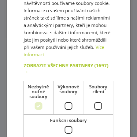
návštěvnosti používáme soubory cookie.
Postýlky
Informace o vašem používání našich
Zrcadla
stránek také sdílíme s našimi reklamními
a analytickými partnery, kteří je mohou
Příslušenství do koupelny
kombinovat s dalšími informacemi, které
jste jim poskytli nebo které shromáždili
Knihovničky
při vašem používání jejich služeb.
Více
Psací stoly
informací
ZOBRAZIT VŠECHNY PARTNERY
(1697)
Univerzální skříňky
→
Ohrádky
Nezbytně
Výkonové
Soubory
Paravány a Nástěnné labyrinty
nutné
soubory
cílení
soubory
Plastové zásuvky a kontejnery
Úložné boxy a odpadkové koše
Funkční soubory
Polštáře a Vaky na sezení