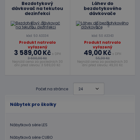
Bezdotykový
Láhev do
dávkovač na tekutou
bezdotykového
dezinfekci
dávkovače
kód: 50 A3334
kód: 50 A3343
Produkt natrvalo
Produkt natrvalo
vyřazený
vyřazený
3 589,00 Kč
49,00 Kč
s DPH
s DPH
3 600,00 Kč
55,00 Kč
Nejnižší cena za posledních 30
Nejnižší cena za posledních 30
dní před slevou: 3 589,00 Kč
dní před slevou: 49,00 Kč
Počet na stránce
Nábytek pro školky
Nábytková série LES
Nábytková série CUBO