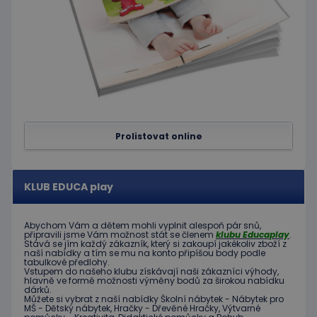
používá
omezen
četnosti
žádostí,
ke sníže
rizika, ž
server p
přílišný
požadav
eshopcartid
.www.educaplay.cz
2 měsíce
CookieScriptConsent
1 měsíc 2
Tento s
CookieScript
dny
cookie
www.educaplay.cz
Prolistovat online
používá
služba
Cookie-
Script.c
zapamat
KLUB EDUCA play
předvol
souhlas
soubor
cookie
Abychom Vám
a dětem
mohli
vyplnit alespoň
pár snů
,
návštěv
připravili jsme
Vám možnost
stát se členem
klubu
Educaplay
.
Je nutné
Stává
se jím
každý zákazník
,
který si zakoupí
jakékoliv zboží
z
banner
naší nabídky
a tím se
mu na
konto
připíšou body
podle
cookie
tabulkové
předlohy.
Cookie-
Vstupem do
našeho klubu
získávají naši
zákazníci
výhody
,
Script.
hlavně ve
formě
možnosti
výměny
bodů
za
širokou nabídku
dárků
.
fungova
Můžete si vybrat
z
naší nabídky
Školní nábytek
-
Nábytek pro
správně
MŠ
-
Dětský nábytek
,
Hračky
-
Dřevěné
Hračky
,
Výtvarné