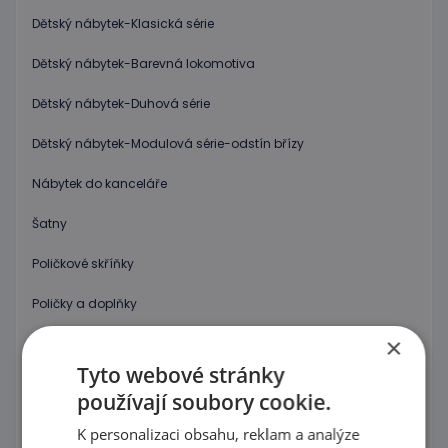
Dětský nábytek-Klasická série
Dětský nábytek-Barevná lokomotiva
Dětský nábytek-Duhová série
Dětský nábytek-Modulová série-odstín břízy
Nábytek do kanceláře
Šatny
Poličkové skříňky
Poličky a doplňky
×
Skříně na povlečení, Židle na krmení a Přebalovací pulty
Tyto webové stránky
Stoly a židličky
používají soubory cookie.
Dětské sedačky a taburetky
K personalizaci obsahu, reklam a analýze