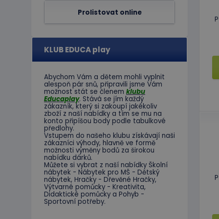
CookieScriptConse
Prolistovat online
P
hideRightBanner
KLUB EDUCA play
Abychom Vám
a dětem
mohli
vyplnit
alespoň
pár snů
,
připravili jsme
Vám
Název
Poskytov
možnost
stát se členem
klubu
Název
Doména
Educaplay
.
Stává
se jím
každý
_ga_C89EE971FB
zákazník
,
který si zakoupí
jakékoliv
IDE
Google L
zboží
z
naší nabídky
a tím se
mu na
.doublecl
konto
připíšou body
podle
tabulkové
předlohy.
_ga
Vstupem do
našeho klubu
získávají naši
_gcl_au
Google L
zákazníci
výhody
,
hlavně ve
formě
.educapla
možnosti
výměny
bodů
za
širokou
nabídku
dárků
.
Můžete si vybrat
z
naší nabídky
Školní
nábytek
-
Nábytek pro
MŠ
-
Dětský
P
nábytek
,
Hračky
-
Dřevěné
Hračky
,
Výtvarné
pomůcky
-
Kreativita
,
Didaktické
pomůcky
a
Pohyb
-
Sportovní potřeby
.