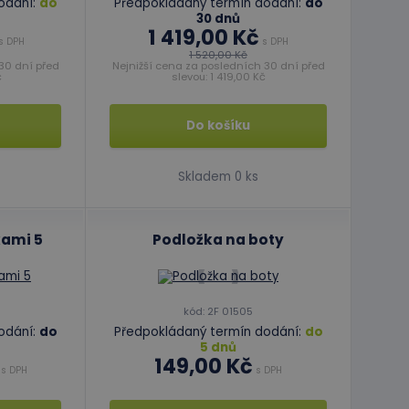
odání:
do
Předpokládaný termín dodání:
do
ript.com k
30 dnů
 cookie
1 419,00 Kč
s DPH
s DPH
kie-Script.com
1 520,00 Kč
30 dní před
Nejnižší cena za posledních 30 dní před
č
slevou: 1 419,00 Kč
Do košíku
Skladem 0 ks
avu relace.
formace o tom, jak
erou koncový
kami 5
Podložka na boty
ytics - což je
oogle. Tento soubor
formace o tom, jak
ním náhodně
erou koncový
í každého požadavku
 relacích a
kód: 2F 01505
odání:
do
Předpokládaný termín dodání:
do
5 dnů
149,00 Kč
s DPH
s DPH