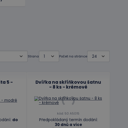
Strana
Počet na stránce
ta 5 -
Dvířka na skříňkovou šatnu
- 8 ks - krémové
kód: 50 A5015
odání:
do
Předpokládaný termín dodání:
30 dnů a více