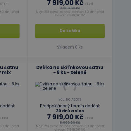
7 919,00 Kč
s DPH
s DPH
8 600,00 Kč
30 dní před
Nejnižší cena za posledních 30 dní před
č
slevou: 7 919,00 Kč
Do košíku
Skladem 0 ks
ou šatnu
Dvířka na skříňkovou šatnu
ý mix
- 8 ks - zelené
kód: 50 A5013
dodání:
Předpokládaný termín dodání:
30 dnů a více
7 919,00 Kč
s DPH
s DPH
8 600,00 Kč
30 dní před
Nejnižší cena za posledních 30 dní před
č
slevou: 7 919,00 Kč