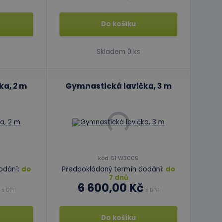
Do košíku
Skladem 0 ks
ka, 2 m
Gymnastická lavička, 3 m
kód: 51 W3009
odání:
do
Předpokládaný termín dodání:
do
7 dnů
6 600,00 Kč
s DPH
s DPH
Do košíku