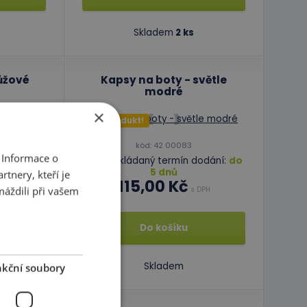
Skladem
2 ks
ůžové
Kapsy na boty - světle
modré
×
Top produkt!
kód: 42 00083
 Informace o
odání:
do
Předpokládaný termín dodání:
do
5 dnů
tnery, kteří je
115,00 Kč
máždili při vašem
DPH
s DPH
Do košíku
Skladem
kční soubory