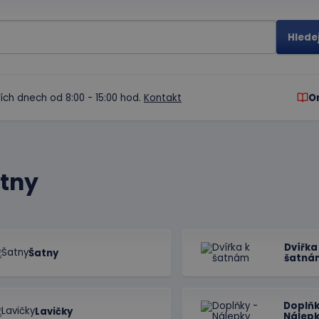
ích dnech od 8:00 - 15:00 hod.
Kontakt
O
tny
Dvířka
Šatny
šatná
Doplňk
Lavičky
Nálep