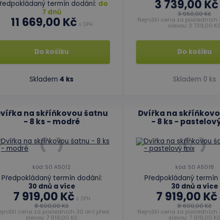
3 739,00 Kč
ředpokládaný termín dodání:
do
7 dnů
3 950,00 Kč
11 669,00 Kč
Nejnižší cena za posledních 
s DPH
slevou: 3 739,00 K
Do košíku
Do košíku
Skladem
4 ks
Skladem 0 ks
vířka na skříňkovou šatnu
Dvířka na skříňkov
- 8 ks - modré
- 8 ks - pastelov
kód: 50 A5012
kód: 50 A5018
Předpokládaný termín dodání:
Předpokládaný termín 
30 dnů a více
30 dnů a více
7 919,00 Kč
7 919,00 Kč
s DPH
8 600,00 Kč
8 600,00 Kč
ejnižší cena za posledních 30 dní před
Nejnižší cena za posledních 
slevou: 7 919,00 Kč
slevou: 7 919,00 K