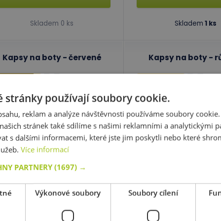
Skladem 0 ks
Skladem
1 ks
Kapsy na boty - červené
Kapsy na boty - r
Top produkt!
Top produkt!
 stránky používají soubory cookie.
kód: 42 00081
kód: 42 00085
obsahu, reklam a analýze návštěvnosti používáme soubory cookie.
ředpokládaný termín dodání:
do
Předpokládaný termín d
5 dnů
5 dnů
ašich stránek také sdílíme s našimi reklamními a analytickými par
115,00 Kč
115,00 Kč
 s dalšími informacemi, které jste jim poskytli nebo které shro
s DPH
s 
služeb.
Více informací
Do košíku
Do košíku
HNY PARTNERY
(1697) →
Skladem
Skladem
tné
Výkonové soubory
Soubory cílení
Fun