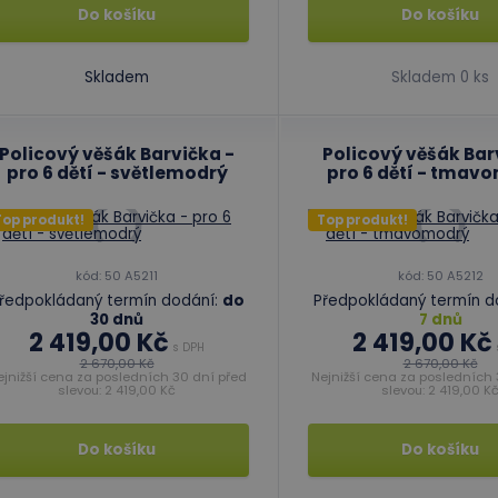
Do košíku
Do košíku
Skladem
Skladem 0 ks
Policový věšák Barvička -
Policový věšák Bar
pro 6 dětí - světlemodrý
pro 6 dětí - tmav
Top produkt!
Top produkt!
kód: 50 A5211
kód: 50 A5212
ředpokládaný termín dodání:
do
Předpokládaný termín d
30 dnů
7 dnů
2 419,00 Kč
2 419,00 Kč
s DPH
2 670,00 Kč
2 670,00 Kč
ejnižší cena za posledních 30 dní před
Nejnižší cena za posledních 
slevou: 2 419,00 Kč
slevou: 2 419,00 K
Do košíku
Do košíku