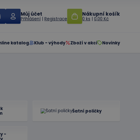
Můj účet
Nákupní košík
Přihlášení
|
Registrace
0 ks
|
0,00 Kč
nline katalog
Klub - výhody
Zboží v akci
Novinky
 k
Šatní poličky
m
y -
ky