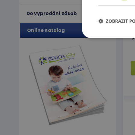
Do vyprodání zásob
ZOBRAZIT P
Online Katalog
P
Ne
Nezbytně nutné soubo
stránky nelze bez ne
Název
PHPSESSID
limit
eshopcartid