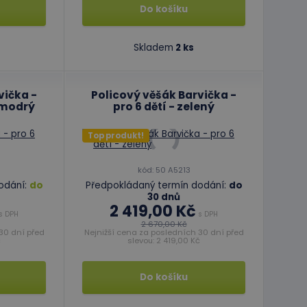
Do košíku
Skladem
2 ks
vička -
Policový věšák Barvička -
omodrý
pro 6 dětí - zelený
Top produkt!
kód: 50 A5213
odání:
do
Předpokládaný termín dodání:
do
30 dnů
2 419,00 Kč
s DPH
s DPH
2 670,00 Kč
30 dní před
Nejnižší cena za posledních 30 dní před
č
slevou: 2 419,00 Kč
Do košíku