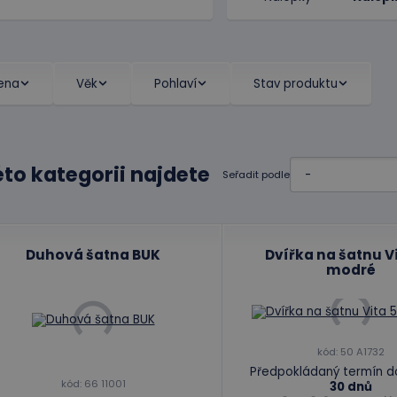
ena
Věk
Pohlaví
Stav produktu
éto kategorii najdete
Seřadit podle
Duhová šatna BUK
Dvířka na šatnu Vi
modré
kód: 50 A1732
Předpokládaný termín d
kód: 66 11001
30 dnů