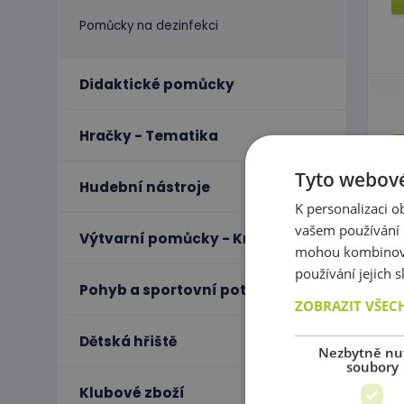
Pomůcky na dezinfekci
Didaktické pomůcky
Hračky - Tematika
Tyto webové
Hudební nástroje
K personalizaci 
P
vašem používání n
Výtvarní pomůcky - Kreativita
mohou kombinovat
používání jejich 
Pohyb a sportovní potřeby
ZOBRAZIT VŠEC
Dětská hřiště
Nezbytně nu
soubory
Klubové zboží