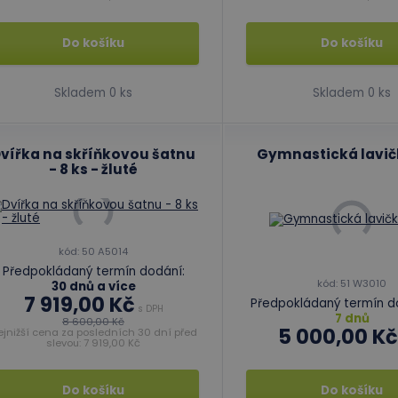
Do košíku
Do košíku
Skladem 0 ks
Skladem 0 ks
vířka na skříňkovou šatnu
Gymnastická lavič
- 8 ks - žluté
kód: 50 A5014
Předpokládaný termín dodání:
kód: 51 W3010
30 dnů a více
7 919,00 Kč
Předpokládaný termín d
s DPH
7 dnů
8 600,00 Kč
5 000,00 Kč
ejnižší cena za posledních 30 dní před
slevou: 7 919,00 Kč
Do košíku
Do košíku