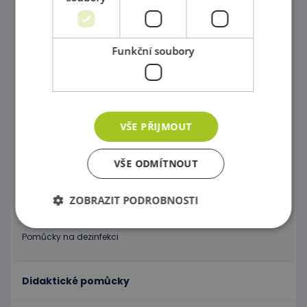
Univerzální skříňky
Ohrádky
Funkční soubory
Paravány a Nástěnné labyrinty
Plastové zásuvky a kontejnery
VŠE PŘIJMOUT
Úložné boxy a odpadkové koše
Polštáře a Vaky na sezení
VŠE ODMÍTNOUT
Koberce pro dětičky
ZOBRAZIT PODROBNOSTI
Nástěnné aplikace
Pomůcky na dezinfekci
Nezbytně nutné soubory
Výkonové soubory
Soubory cílení
Funkční soubory
Didaktické pomůcky
Nezbytně nutné soubory cookie umožňují základní