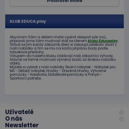
Prolistovat online
návštěv
Je nutné
banner
cookie
Cookie-
KLUB EDUCA play
Script.
fungova
správně
Abychom Vám
a dětem
mohli
vyplnit alespoň
pár snů
,
hideRightBanner
.www.educaplay.cz
2 hodiny
připravili jsme
Vám možnost
stát se členem
klubu
Educaplay
.
Stává
se jím
každý zákazník
,
který si zakoupí
jakékoliv zboží
z
naší nabídky
a tím se
mu na
konto
připíšou body
podle
tabulkové
předlohy.
Vstupem do
našeho klubu
získávají naši
zákazníci
výhody
,
hlavně ve
formě
možnosti
výměny
bodů
za
širokou nabídku
dárků
.
Můžete si vybrat
z
naší nabídky
Školní nábytek
-
Nábytek pro
MŠ
-
Dětský nábytek
,
Hračky
-
Dřevěné
Hračky
,
Výtvarné
Poskytovatel
pomůcky
-
Kreativita
,
Didaktické
pomůcky
a
Pohyb
-
Název
Vyprší
Popis
Sportovní potřeby
.
/
Doména
Poskytovatel
/
Název
Vyprší
Popis
_ga_C89EE971FB
.educaplay.cz
1 rok
Tento soubor
Doména
1
cookie používá
měsíc
Google Analytics
IDE
1 rok
Tento
Google LLC
k zachování
soubor
.doubleclick.net
stavu relace.
cookie
nastavuje
Užívatelé
_ga
1 rok
Tento název
Google LLC
společnost
1
souboru cookie
.educaplay.cz
Doubleclick
O nás
měsíc
je spojen s
a provádí
Newsletter
Google
informace
Universal
o tom, jak