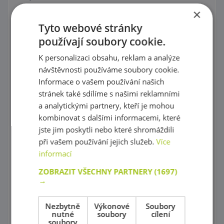
×
Šatny
Tyto webové stránky
Poličkové skříňky
používají soubory cookie.
Poličky a doplňky
K personalizaci obsahu, reklam a analýze
návštěvnosti používáme soubory cookie.
Skříně na povlečení, Židle na krmení a Přebalovací pulty
Informace o vašem používání našich
stránek také sdílíme s našimi reklamními
Stoly a židličky
a analytickými partnery, kteří je mohou
Dětské sedačky a taburetky
kombinovat s dalšími informacemi, které
jste jim poskytli nebo které shromáždili
Postýlky
při vašem používání jejich služeb.
Více
informací
Zrcadla
ZOBRAZIT VŠECHNY PARTNERY
(1697)
Příslušenství do koupelny
→
Knihovničky
Nezbytně
Výkonové
Soubory
nutné
soubory
cílení
Psací stoly
soubory