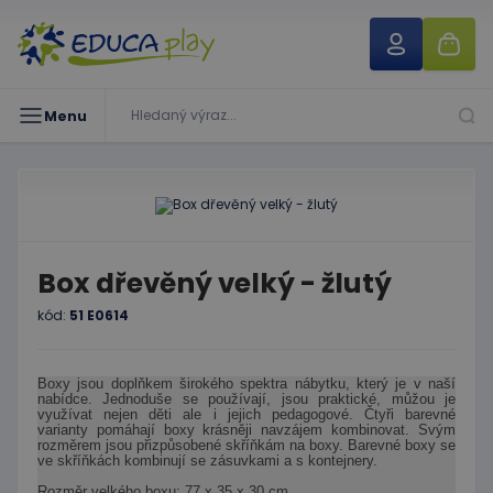
Menu
Box dřevěný velký - žlutý
kód:
51 E0614
Boxy jsou doplňkem širokého spektra nábytku, který je v naší
nabídce. Jednoduše se používají, jsou praktické, můžou je
využívat nejen děti ale i jejich pedagogové. Čtyři barevné
varianty pomáhají boxy krásněji navzájem kombinovat. Svým
rozměrem jsou přizpůsobené skříňkám na boxy. Barevné boxy se
ve skříňkách kombinují se zásuvkami a s kontejnery.
Rozměr velkého boxu: 77 x 35 x 30 cm.