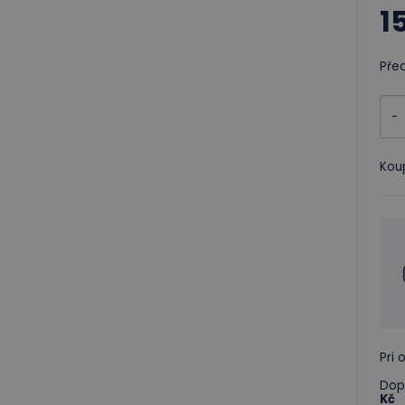
1
Pře
-
Kou
Pri
Dop
Kč