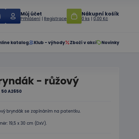
Můj účet
Nákupní košík
Přihlášení
|
Registrace
0 ks
|
0,00 Kč
nline katalog
Klub - výhody
Zboží v akci
Novinky
ryndák - růžový
:
50 A2650
ový bryndák se zapínáním na patentku.
ěr: 19,5 x 30 cm (DxV).