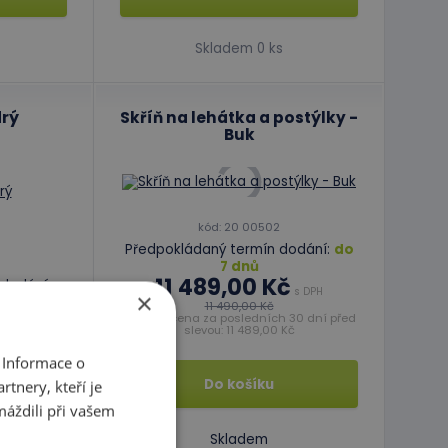
Skladem 0 ks
rý
Skříň na lehátka a postýlky -
Buk
kód: 20 00502
Předpokládaný termín dodání:
do
7 dnů
11 489,00 Kč
dodání:
s DPH
×
11 490,00 Kč
Nejnižší cena za posledních 30 dní před
DPH
slevou: 11 489,00 Kč
 Informace o
Do košíku
tnery, kteří je
máždili při vašem
Skladem