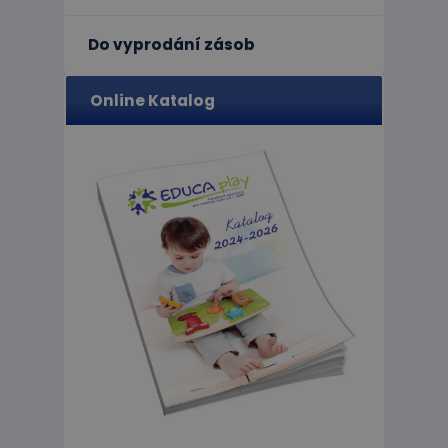
Do vyprodání zásob
limit
Online Katalog
eshopcartid
CookieScriptConse
hideRightBanner
Název
Poskytov
Název
Doména
_ga_C89EE971FB
IDE
Google L
.doublecl
_ga
_gcl_au
Google L
.educapla