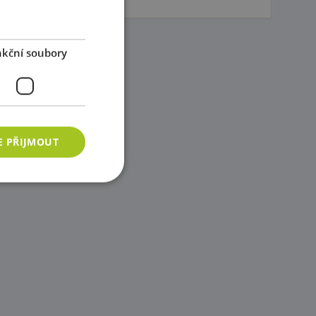
kční soubory
E PŘIJMOUT
ory
 správa účtu. Webové
azyce PHP. Toto je
ání proměnných