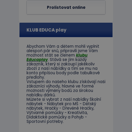
Prolistovat online
KLUB EDUCA play
Abychom Vám
a dětem
mohli
vyplnit
alespoň
pár snů
,
připravili jsme
Vám
možnost
stát se členem
klubu
Educaplay
.
Stává
se jím
každý
zákazník
,
který si zakoupí
jakékoliv
zboží
z
naší nabídky
a tím se
mu na
konto
připíšou body
podle
tabulkové
předlohy.
Vstupem do
našeho klubu
získávají naši
zákazníci
výhody
,
hlavně ve
formě
možnosti
výměny
bodů
za
širokou
nabídku
dárků
.
Můžete si vybrat
z
naší nabídky
Školní
nábytek
-
Nábytek pro
MŠ
-
Dětský
nábytek
,
Hračky
-
Dřevěné
Hračky
,
Výtvarné
pomůcky
-
Kreativita
,
Didaktické
pomůcky
a
Pohyb
-
Sportovní potřeby
.