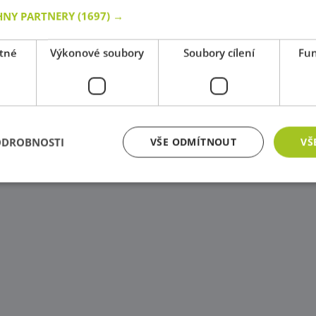
HNY PARTNERY
(1697) →
tné
Výkonové soubory
Soubory cílení
Fun
ODROBNOSTI
VŠE ODMÍTNOUT
VŠ
zbytně nutné soubory
Výkonové soubory
Soubory cílení
Funkční soub
ry cookie umožňují základní funkce webových stránek, jako je přihlášení uživatele a
zbytně nutných souborů cookie správně používat.
Poskytovatel
/
Vyprší
Popis
Doména
Zavřením
Cookie generovaný aplikacemi založenými na j
PHP.net
prohlížeče
univerzální identifikátor používaný k udržov
www.educaplay.cz