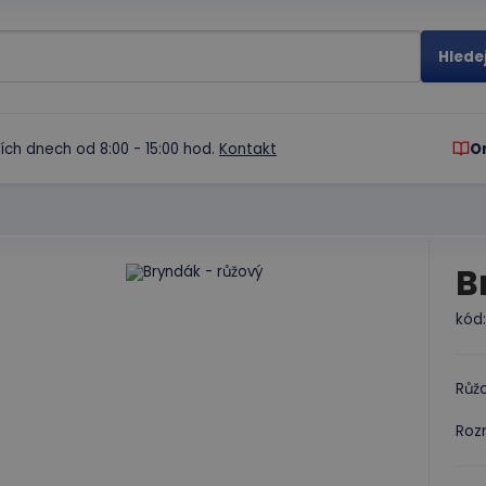
ích dnech od 8:00 - 15:00 hod.
Kontakt
O
B
kód
Růž
Rozm