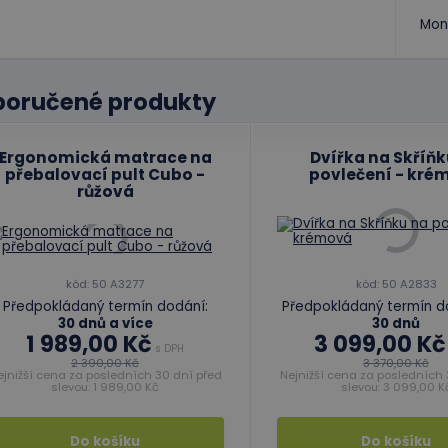
Mon
poručené produkty
Ergonomická matrace na
Dvířka na Skříňk
přebalovací pult Cubo -
povlečení - kré
růžová
kód: 50 A3277
kód: 50 A2833
Předpokládaný termín dodání:
Předpokládaný termín d
30 dnů a více
30 dnů
1 989,00 Kč
3 099,00 Kč
s DPH
2 390,00 Kč
3 370,00 Kč
ejnižší cena za posledních 30 dní před
Nejnižší cena za posledních 
slevou: 1 989,00 Kč
slevou: 3 099,00 K
Do košíku
Do košíku