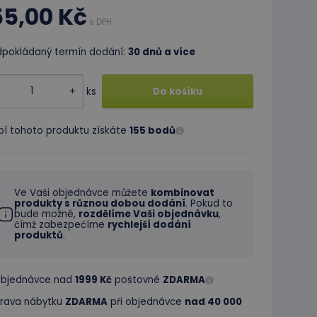
55,00 Kč
s DPH
dpokládaný termín dodání:
30 dnů a více
+
ks
Do košíku
pí tohoto produktu získáte
155 bodů
Ve Vaši objednávce můžete
kombinovat
produkty s různou dobou dodání
. Pokud to
bude možné,
rozdělíme Vaši objednávku
,
čímž zabezpečíme
rychlejší dodání
produktů
.
 objednávce nad
1999 Kč
poštovné
ZDARMA
rava nábytku
ZDARMA
při objednávce
nad 40 000