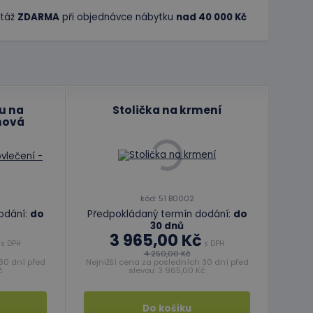
táž
ZDARMA
při objednávce nábytku
nad 40 000 Kč
u na
Stolička na krmení
mová
kód: 51 B0002
odání:
do
Předpokládaný termín dodání:
do
30 dnů
3 965,00 Kč
s DPH
s DPH
4 250,00 Kč
30 dní před
Nejnižší cena za posledních 30 dní před
č
slevou: 3 965,00 Kč
Do košíku