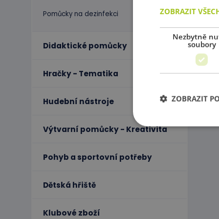
ZOBRAZIT VŠEC
Pomůcky na dezinfekci
Nezbytně nu
soubory
Didaktické pomůcky
Hračky - Tematika
ZOBRAZIT P
Hudební nástroje
Výtvarní pomůcky - Kreativita
Ne
Pohyb a sportovní potřeby
Nezbytně nutné soubo
stránky nelze bez ne
Dětská hřiště
Název
PHPSESSID
Klubové zboží