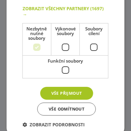
Stoly a židličky
ZOBRAZIT VŠECHNY PARTNERY
(1697)
→
Dětské sedačky a taburetky
Postýlky
Nezbytně
Výkonové
Soubory
nutné
soubory
cílení
soubory
Zrcadla
Příslušenství do koupelny
Funkční soubory
Knihovničky
Psací stoly
Univerzální skříňky
VŠE PŘIJMOUT
Ohrádky
VŠE ODMÍTNOUT
Paravány a Nástěnné labyrinty
Plastové zásuvky a kontejnery
ZOBRAZIT PODROBNOSTI