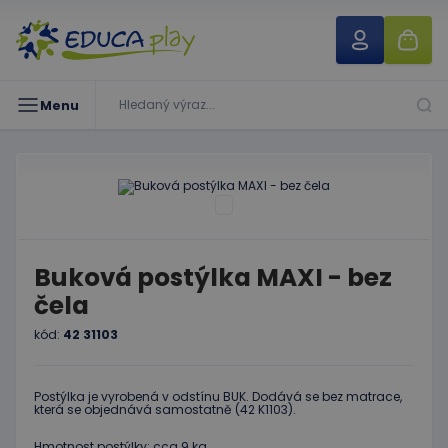
Menu
Buková postýlka MAXI - bez
čela
kód:
42 31103
Postýlka je vyrobená v odstínu BUK. Dodává se bez matrace,
která se objednává samostatně (42 K1103).
Hmotnost postýlky: cca 9 kg.