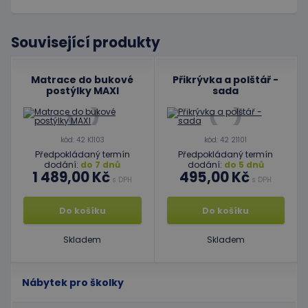
Související produkty
Matrace do bukové
Přikrývka a polštář -
postýlky MAXI
sada
kód: 42 K1103
kód: 42 21101
Předpokládaný termín
Předpokládaný termín
dodání:
do 7 dnů
dodání:
do 5 dnů
1 489,00 Kč
495,00 Kč
s DPH
s DPH
Do košíku
Do košíku
Skladem
Skladem
Nábytek pro školky