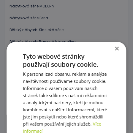
Nábytková série MODERN
Nábytková série Feria
Dětský nábytek-Klasická série
Dětský nábytek-Barevná lokomotiva
×
Dětský nábytek-Duhová série
Tyto webové stránky
používají soubory cookie.
Dětský nábytek-Modulová série-odstín břízy
K personalizaci obsahu, reklam a analýze
Nábytek do kanceláře
návštěvnosti používáme soubory cookie.
Informace o vašem používání našich
Šatny
stránek také sdílíme s našimi reklamními
Poličkové skříňky
a analytickými partnery, kteří je mohou
kombinovat s dalšími informacemi, které
Poličky a doplňky
jste jim poskytli nebo které shromáždili
při vašem používání jejich služeb.
Více
Skříně na povlečení, Židle na krmení a Přebalovací pulty
informací