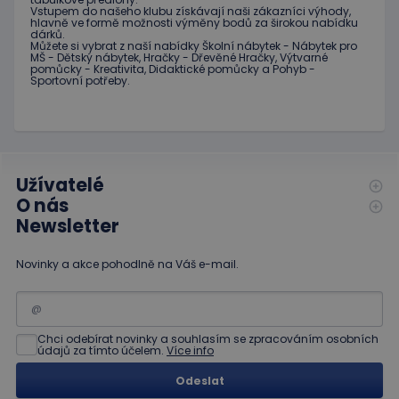
1
cookie používá
Vstupem do
našeho klubu
získávají naši
zákazníci
výhody
,
měsíc
Google Analytics
IDE
1 rok
Tento
Google LLC
hlavně ve
formě
možnosti
výměny
bodů
za
širokou nabídku
k zachování
soubor
.doubleclick.net
dárků
.
stavu relace.
cookie
Můžete si vybrat
z
naší nabídky
Školní nábytek
-
Nábytek pro
nastavuje
MŠ
-
Dětský nábytek
,
Hračky
-
Dřevěné
Hračky
,
Výtvarné
_ga
1 rok
Tento název
Google LLC
společnost
pomůcky
-
Kreativita
,
Didaktické
pomůcky
a
Pohyb
-
1
souboru cookie
.educaplay.cz
Sportovní potřeby
.
Doubleclick
měsíc
je spojen s
a provádí
Google
informace
Universal
o tom, jak
Analytics - což je
koncový
významná
uživatel
aktualizace
používá
běžněji
webové
používané
Užívatelé
stránky a
analytické
jakoukoli
O nás
služby Google.
reklamu,
Tento soubor
kterou
Newsletter
cookie se
koncový
používá k
uživatel
rozlišení
mohl vidět
Novinky a akce pohodlně na Váš e-mail.
jedinečných
před
uživatelů
návštěvou
přiřazením
uvedeného
náhodně
webu.
vygenerovaného
čísla jako
_gcl_au
3
Tento
Google LLC
Chci odebírat novinky a souhlasím se zpracováním osobních
identifikátoru
měsíce
soubor
.educaplay.cz
údajů za tímto účelem.
Více info
klienta. Je
1 den
cookie
součástí
nastavuje
každého
Odeslat
společnost
požadavku na
Doubleclick