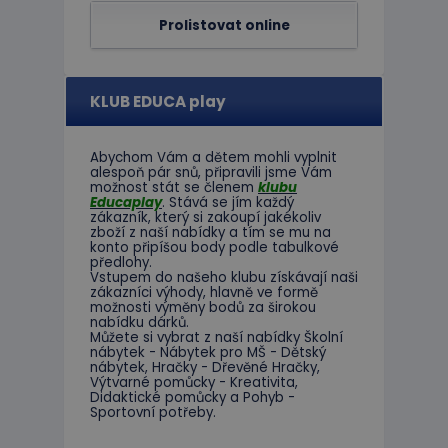
Prolistovat online
KLUB EDUCA play
Abychom Vám
a dětem
mohli
vyplnit
alespoň
pár snů
,
připravili jsme
Vám
možnost
stát se členem
klubu
Educaplay
.
Stává
se jím
každý
zákazník
,
který si zakoupí
jakékoliv
zboží
z
naší nabídky
a tím se
mu na
konto
připíšou body
podle
tabulkové
předlohy.
Vstupem do
našeho klubu
získávají naši
zákazníci
výhody
,
hlavně ve
formě
možnosti
výměny
bodů
za
širokou
nabídku
dárků
.
Můžete si vybrat
z
naší nabídky
Školní
nábytek
-
Nábytek pro
MŠ
-
Dětský
nábytek
,
Hračky
-
Dřevěné
Hračky
,
Výtvarné
pomůcky
-
Kreativita
,
Didaktické
pomůcky
a
Pohyb
-
Sportovní potřeby
.