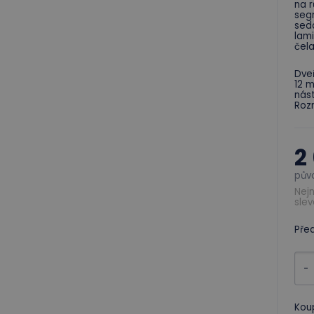
na r
segm
seda
lami
čela
Dveř
12 m
nás
Rozm
2
pův
Nejn
slev
Pře
-
Kou