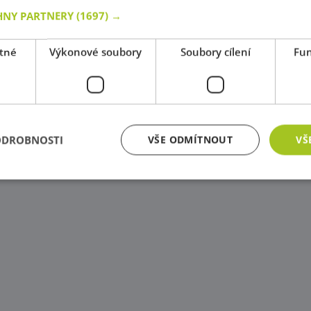
HNY PARTNERY
(1697) →
tné
Výkonové soubory
Soubory cílení
Fun
ODROBNOSTI
VŠE ODMÍTNOUT
VŠ
zbytně nutné soubory
Výkonové soubory
Soubory cílení
Funkční soub
ry cookie umožňují základní funkce webových stránek, jako je přihlášení uživatele a
zbytně nutných souborů cookie správně používat.
Poskytovatel
/
Vyprší
Popis
Doména
Zavřením
Cookie generovaný aplikacemi založenými na j
PHP.net
prohlížeče
univerzální identifikátor používaný k udržov
www.educaplay.cz