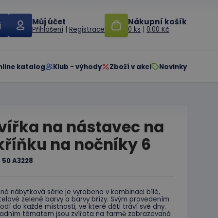
Můj účet
Nákupní košík
Přihlášení
|
Registrace
0 ks
|
0,00 Kč
nline katalog
Klub - výhody
Zboží v akci
Novinky
vířka na nástavec na
kříňku na nočníky 6
:
50 A3228
ná nábytková série je vyrobena v kombinaci bílé,
telové zelené barvy a barvy břízy. Svým provedením
odí do každé místnosti, ve které děti tráví své dny.
ladním tématem jsou zvířata na farmě zobrazovaná