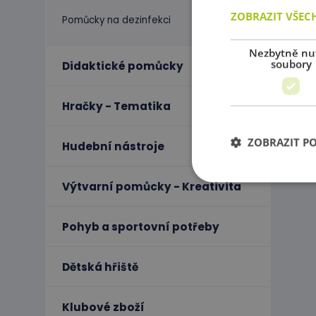
ZOBRAZIT VŠEC
Pomůcky na dezinfekci
Nezbytně nu
soubory
Didaktické pomůcky
Hračky - Tematika
ZOBRAZIT P
Hudební nástroje
Výtvarní pomůcky - Kreativita
Ne
Pohyb a sportovní potřeby
Nezbytně nutné soubo
stránky nelze bez ne
Dětská hřiště
Název
PHPSESSID
Klubové zboží