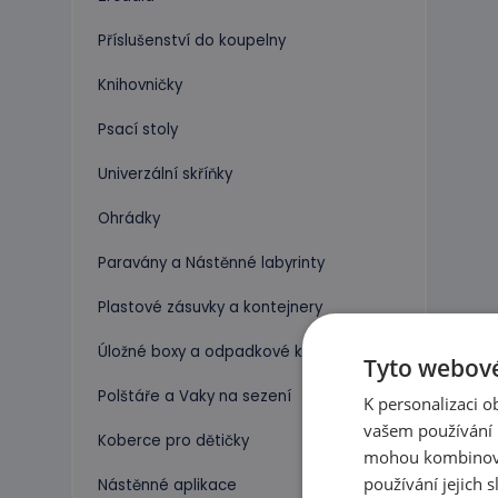
Příslušenství do koupelny
Knihovničky
Psací stoly
Univerzální skříňky
Ohrádky
Paravány a Nástěnné labyrinty
Plastové zásuvky a kontejnery
Úložné boxy a odpadkové koše
Tyto webové
Polštáře a Vaky na sezení
K personalizaci 
vašem používání n
Koberce pro dětičky
mohou kombinovat
používání jejich 
Nástěnné aplikace