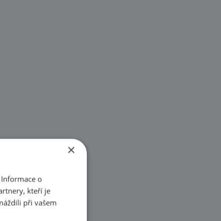
×
 Informace o
tnery, kteří je
máždili při vašem