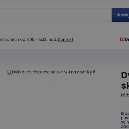
ích dnech od 8:00 - 15:00 hod.
Kontakt
O
D
s
kód
Krás
pas
se h
Zák