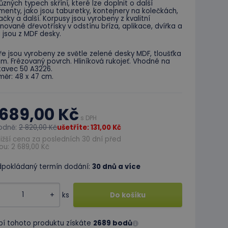
ůzných typech skříní, které lze doplnit o další
enty, jako jsou taburetky, kontejnery na kolečkách,
čky a další. Korpusy jsou vyrobeny z kvalitní
nované dřevotřísky v odstínu bříza, aplikace, dvířka a
 jsou z MDF desky.
e jsou vyrobeny ze světle zelené desky MDF, tloušťka
m. Frézovaný povrch. Hliníková rukojeť. Vhodné na
tavec 50 A3226.
ěr: 48 x 47 cm.
 689,00 Kč
s DPH
odně:
2 820,00 Kč
ušetříte: 131,00 Kč
ižší cena za posledních 30 dní před
ou: 2 689,00 Kč
dpokládaný termín dodání:
30 dnů a více
+
ks
Do košíku
pí tohoto produktu získáte
2689 bodů