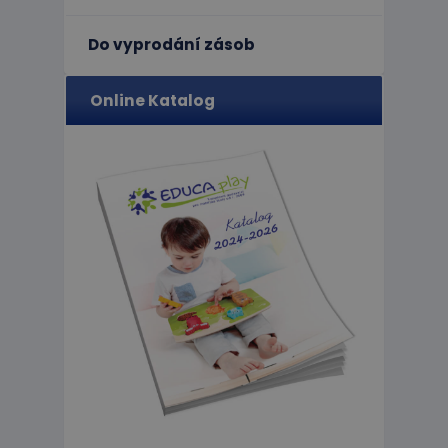
Do vyprodání zásob
limit
Online Katalog
eshopcartid
CookieScriptConse
hideRightBanner
Název
Poskytov
Název
Doména
_ga_C89EE971FB
IDE
Google L
.doublecl
_ga
_gcl_au
Google L
.educapla