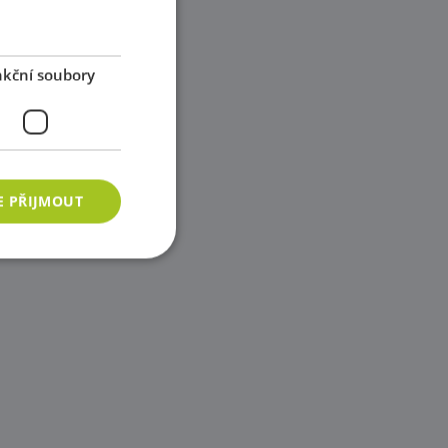
kční soubory
E PŘIJMOUT
ory
 správa účtu. Webové
azyce PHP. Toto je
ání proměnných