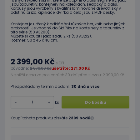
různých typech skříní, které lze doplnit o další segmenty, jako
jsou taburetky, kontejnery na kolečkách, sedačky a další.
Korpusy jsou vyrobeny z kvalitní laminované dřevotřísky v
odstínu bříza, aplikace, dvířka a čela jsou z MDF desky.
Kontejner je určený k odkládání různých her, knih nebo jiných
drobností. Je vhodný do Skříňky na kontejnery a taburetky z
této série (50 A3200).
Můžete si koupit i jako sadu 2 ks (50 A3212).
Rozměr: 50 x 45 x 40 cm.
2 399,00 Kč
s DPH
původně:
2 670,00 Kč
ušetříte: 271,00 Kč
Nejnižší cena za posledních 30 dní před slevou: 2 399,00 Kč
Předpokládaný termín dodání:
30 dnů a více
-
+
ks
Do košíku
Koupí tohoto produktu získáte
2399 bodů