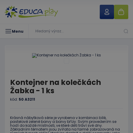
Menu
Kontejner na kolečkách
Žabka - 1 ks
kód:
50 A3211
Krásná nábytková série je vyrobena v kombinaci bílé,
pastelové zelené barvy a barvy břízy. Svým provedením se
hodí do každé místnosti, ve které děti tráví své dny.
Základním tématem jsou zvířata na farmě zobrazovaná na