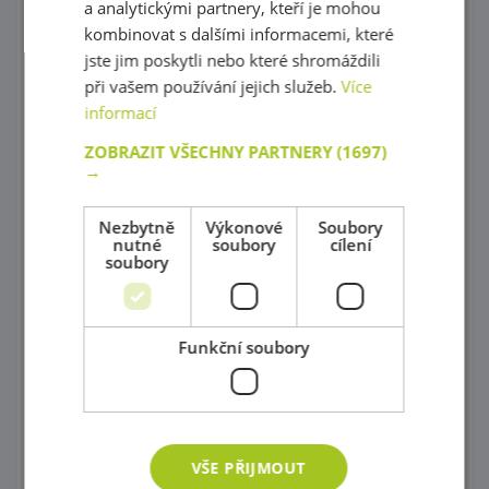
a analytickými partnery, kteří je mohou
kombinovat s dalšími informacemi, které
Nábytek do kanceláře
jste jim poskytli nebo které shromáždili
Šatny
při vašem používání jejich služeb.
Více
informací
Poličkové skříňky
ZOBRAZIT VŠECHNY PARTNERY
(1697)
Poličky a doplňky
→
Skříně na povlečení, Židle na krmení a Přebalovací pulty
Nezbytně
Výkonové
Soubory
nutné
soubory
cílení
Stoly a židličky
soubory
Dětské sedačky a taburetky
Postýlky
Funkční soubory
Zrcadla
Příslušenství do koupelny
VŠE PŘIJMOUT
Knihovničky