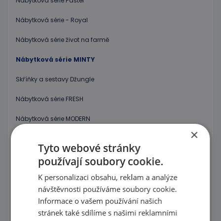
Nábytková série Pastel
Nábytková série - Royal
Nábytková série život na farmě
Nábytková série MINTY
Skříňky a sestavy Džungle
Nábytková série FRESH
Nábytková série MODERN
×
Nábytková série Feria
Tyto webové stránky
Dětský nábytek-Klasická série
používají soubory cookie.
K personalizaci obsahu, reklam a analýze
Dětský nábytek-Barevná lokomotiva
návštěvnosti používáme soubory cookie.
Dětský nábytek-Duhová série
Informace o vašem používání našich
stránek také sdílíme s našimi reklamními
Dětský nábytek-Modulová série-odstín břízy