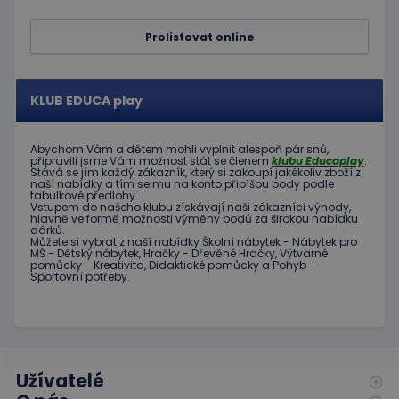
Prolistovat online
Poskytovatel
Název
Vyprší
Popis
/
Doména
Poskytovatel
/
Název
Vyprší
Popis
_ga_C89EE971FB
.educaplay.cz
1 rok
Tento soubor
Doména
KLUB EDUCA play
1
cookie používá
měsíc
Google Analytics
IDE
1 rok
Tento
Google LLC
k zachování
soubor
.doubleclick.net
stavu relace.
cookie
Abychom Vám
a dětem
mohli
vyplnit alespoň
pár snů
,
nastavuje
připravili jsme
Vám možnost
stát se členem
klubu
Educaplay
.
_ga
1 rok
Tento název
Google LLC
společnost
Stává
se jím
každý zákazník
,
který si zakoupí
jakékoliv zboží
z
1
souboru cookie
.educaplay.cz
Doubleclick
naší nabídky
a tím se
mu na
konto
připíšou body
podle
měsíc
je spojen s
a provádí
tabulkové
předlohy.
Google
informace
Vstupem do
našeho klubu
získávají naši
zákazníci
výhody
,
Universal
o tom, jak
hlavně ve
formě
možnosti
výměny
bodů
za
širokou nabídku
Analytics - což je
koncový
dárků
.
významná
uživatel
Můžete si vybrat
z
naší nabídky
Školní nábytek
-
Nábytek pro
aktualizace
MŠ
-
Dětský nábytek
,
Hračky
-
Dřevěné
Hračky
,
Výtvarné
používá
běžněji
pomůcky
-
Kreativita
,
Didaktické
pomůcky
a
Pohyb
-
webové
používané
Sportovní potřeby
.
stránky a
analytické
jakoukoli
služby Google.
reklamu,
Tento soubor
kterou
cookie se
koncový
používá k
uživatel
rozlišení
mohl vidět
jedinečných
před
uživatelů
Užívatelé
návštěvou
přiřazením
uvedeného