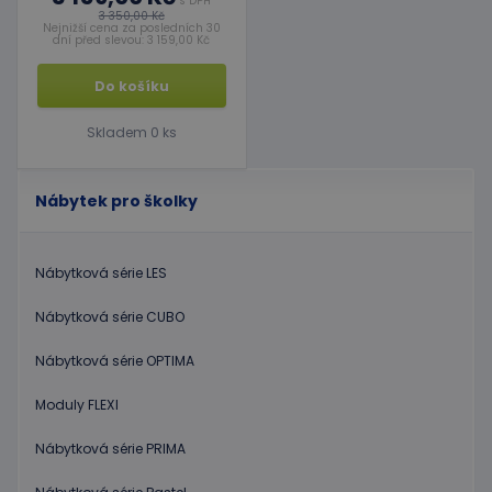
s DPH
3 350,00 Kč
Nejnižší cena za posledních 30
dní před slevou: 3 159,00 Kč
Do košíku
Skladem 0 ks
Nábytek pro školky
Nábytková série LES
Nábytková série CUBO
Nábytková série OPTIMA
Moduly FLEXI
Nábytková série PRIMA