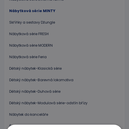
Nábytková série MINTY
Skříňky a sestavy Džungle
Nábytková série FRESH
Nábytková série MODERN
Nábytková série Feria
Dětský nábytek-Klasická série
Dětský nábytek-Barevná lokomotiva
Dětský nábytek-Duhová série
Dětský nábytek-Modulová série-odstín břízy
Nábytek do kanceláře
Šatny