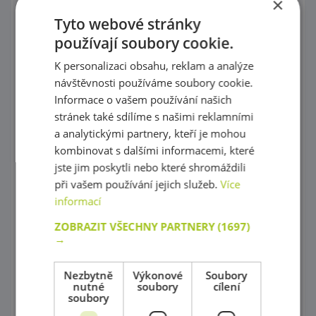
×
Tyto webové stránky
Poličkové skříňky
používají soubory cookie.
Poličky a doplňky
K personalizaci obsahu, reklam a analýze
Skříně na povlečení, Židle na krmení a Přebalovací pulty
návštěvnosti používáme soubory cookie.
Informace o vašem používání našich
Stoly a židličky
stránek také sdílíme s našimi reklamními
a analytickými partnery, kteří je mohou
Dětské sedačky a taburetky
kombinovat s dalšími informacemi, které
Postýlky
jste jim poskytli nebo které shromáždili
při vašem používání jejich služeb.
Více
Zrcadla
informací
Příslušenství do koupelny
ZOBRAZIT VŠECHNY PARTNERY
(1697)
→
Knihovničky
Nezbytně
Výkonové
Soubory
Psací stoly
nutné
soubory
cílení
soubory
Univerzální skříňky