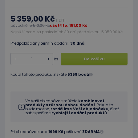
5 359,00 Kč
s DPH
původně:
5 510,00 Kč
ušetříte: 151,00 Kč
Nejnižší cena za posledních 30 dní před slevou: 5 359,00 Kč
Předpokládaný termín dodání:
30 dnů
-
+
ks
Do košíku
Koupí tohoto produktu získáte
5359 bodů
Ve Vaši objednávce můžete
kombinovat
produkty s různou dobou dodání
. Pokud to
bude možné,
rozdělíme Vaši objednávku
, čímž
zabezpečíme
rychlejší dodání produktů
.
Pri objednávce nad
1999 Kč
poštovné
ZDARMA