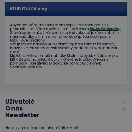
banner
cookie
KLUB EDUCA play
Cookie-
Script.
fungova
správně
Abychom Vám
a dětem
mohli
vyplnit alespoň
pár snů
,
připravili jsme
Vám možnost
stát se členem
klubu
Educaplay
.
Stává
se jím
každý zákazník
,
který si zakoupí
jakékoliv zboží
z
hideRightBanner
.www.educaplay.cz
2 hodiny
naší nabídky
a tím se
mu na
konto
připíšou body
podle
tabulkové
předlohy.
Vstupem do
našeho klubu
získávají naši
zákazníci
výhody
,
hlavně ve
formě
možnosti
výměny
bodů
za
širokou nabídku
dárků
.
Můžete si vybrat
z
naší nabídky
Školní nábytek
-
Nábytek pro
MŠ
-
Dětský nábytek
,
Hračky
-
Dřevěné
Hračky
,
Výtvarné
pomůcky
-
Kreativita
,
Didaktické
pomůcky
a
Pohyb
-
Sportovní potřeby
.
Poskytovatel
Název
Vyprší
Popis
/
Doména
Poskytovatel
/
Název
Vyprší
Popis
_ga_C89EE971FB
.educaplay.cz
1 rok
Tento soubor
Doména
1
cookie používá
měsíc
Google Analytics
IDE
1 rok
Tento
Google LLC
k zachování
soubor
.doubleclick.net
stavu relace.
Užívatelé
cookie
nastavuje
O nás
_ga
1 rok
Tento název
Google LLC
společnost
1
souboru cookie
.educaplay.cz
Doubleclick
Newsletter
měsíc
je spojen s
a provádí
Google
informace
Universal
o tom, jak
Novinky a akce pohodlně na Váš e-mail.
Analytics - což je
koncový