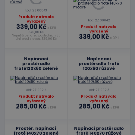
kód: 2Z 00043
Produkt natrvalo
kód: 2Z 00042
vyřazený
339,00 Kč
Produkt natrvalo
s DPH
vyřazený
340,00 Kč
339,00 Kč
Nejnižší cena za posledních 30
s DPH
dní před slevou: 339,00 Kč
Napínnací
Napínnací
prostěradlo
prostěradlo froté
froté120x60 zelené
120x60 růžové
kód: 2Z 00214
kód: 2Z 00213
Produkt natrvalo
Produkt natrvalo
vyřazený
vyřazený
285,00 Kč
285,00 Kč
s DPH
s DPH
Prostěr. napínací
Napínací prostěradlo
froté 140x70 zelené
froté 140x70 růžové