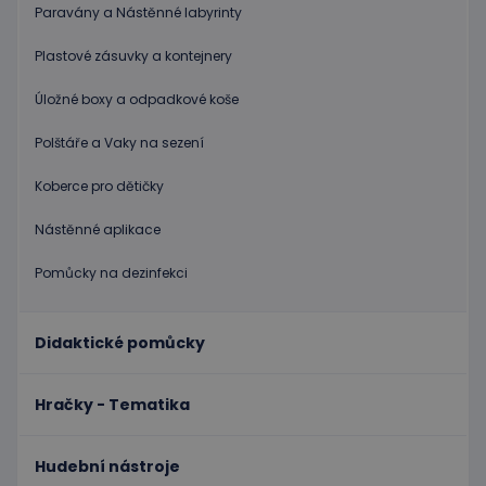
eshopcartid
.www.educaplay.cz
2 měsíce
Paravány a Nástěnné labyrinty
CookieScriptConsent
1 měsíc 2
Tento s
CookieScript
dny
cookie
www.educaplay.cz
Plastové zásuvky a kontejnery
používá
služba
Cookie-
Úložné boxy a odpadkové koše
Script.c
zapamat
předvol
Polštáře a Vaky na sezení
souhlas
soubor
cookie
Koberce pro dětičky
návštěv
Je nutné
Nástěnné aplikace
banner
cookie
Cookie-
Pomůcky na dezinfekci
Script.
fungova
správně
hideRightBanner
.www.educaplay.cz
2 hodiny
Didaktické pomůcky
Hračky - Tematika
Hudební nástroje
Poskytovatel
Název
Vyprší
Popis