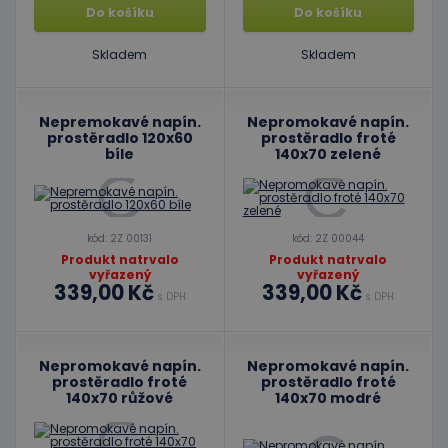
Do košíku
Do košíku
Skladem
Skladem
Nepremokavé napín.
Nepromokavé napín.
prostěradlo 120x60
prostěradlo froté
bíle
140x70 zelené
kód: 2Z 00131
kód: 2Z 00044
Produkt natrvalo
Produkt natrvalo
vyřazený
vyřazený
339,00 Kč
339,00 Kč
s DPH
s DPH
Nepromokavé napín.
Nepromokavé napín.
prostěradlo froté
prostěradlo froté
140x70 růžové
140x70 modré