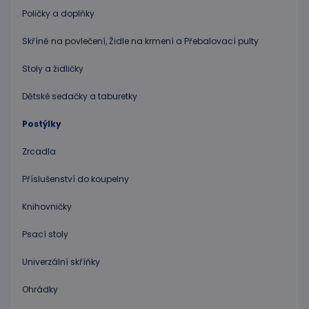
relací
Poličky a doplňky
uživatel
Obvykle
jedná o
Skříně na povlečení, Židle na krmení a Přebalovací pulty
náhodn
vygener
číslo, je
Stoly a židličky
použití
být spec
zásadách ochrany soukromí společnosti Google
Dětské sedačky a taburetky
pro dan
web, al
dobrým
Postýlky
příklad
udržová
přihláš
Zrcadla
stavu
uživatel
stránka
Příslušenství do koupelny
limit
www.educaplay.cz
1 měsíc
Tento s
cookie 
Knihovničky
používá
omezen
četnosti
Psací stoly
žádostí,
ke sníže
rizika, ž
Univerzální skříňky
server p
přílišný
Ohrádky
požadav