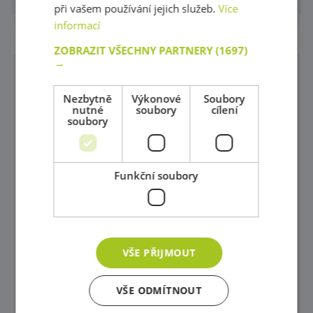
Počet na stránce
při vašem používání jejich služeb.
Více
informací
Nábytek pro školky
ZOBRAZIT VŠECHNY PARTNERY
(1697)
→
Nábytková série LES
Nezbytně
Výkonové
Soubory
Nábytková série CUBO
nutné
soubory
cílení
soubory
Nábytková série OPTIMA
Moduly FLEXI
Funkční soubory
Nábytková série PRIMA
Nábytková série Pastel
Nábytková série - Royal
VŠE PŘIJMOUT
Nábytková série život na farmě
VŠE ODMÍTNOUT
Nábytková série MINTY