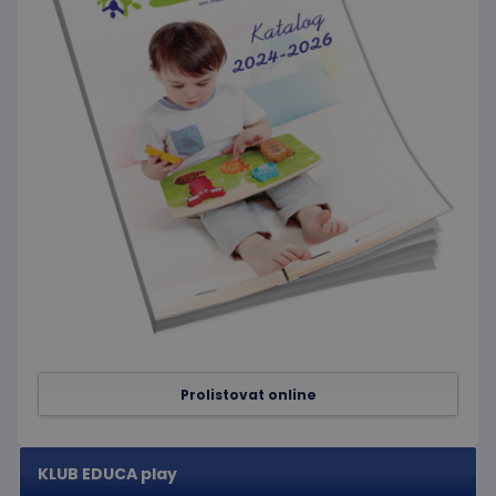
součástí
nastavuje
každého
společnost
požadavku na
Doubleclick
stránku na webu
a provádí
a slouží k
informace
výpočtu údajů o
o tom, jak
návštěvnících,
koncový
relacích a
uživatel
kampaních pro
používá
analytické
webové
přehledy webů.
stránky a
jakoukoli
reklamu,
kterou
koncový
uživatel
mohl vidět
před
návštěvou
uvedeného
webu.
Prolistovat online
KLUB EDUCA play