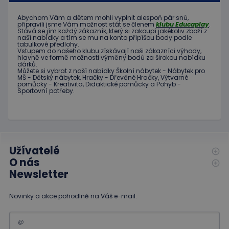
Abychom Vám
a dětem
mohli
vyplnit alespoň
pár snů
,
připravili jsme
Vám možnost
stát se členem
klubu
Educaplay
.
Stává
se jím
každý zákazník
,
který si zakoupí
jakékoliv zboží
z
naší nabídky
a tím se
mu na
konto
připíšou body
podle
tabulkové
předlohy.
Vstupem do
našeho klubu
získávají naši
zákazníci
výhody
,
hlavně ve
formě
možnosti
výměny
bodů
za
širokou nabídku
dárků
.
Můžete si vybrat
z
naší nabídky
Školní nábytek
-
Nábytek pro
MŠ
-
Dětský nábytek
,
Hračky
-
Dřevěné
Hračky
,
Výtvarné
pomůcky
-
Kreativita
,
Didaktické
pomůcky
a
Pohyb
-
Sportovní potřeby
.
Užívatelé
O nás
Newsletter
Novinky a akce pohodlně na Váš e-mail.