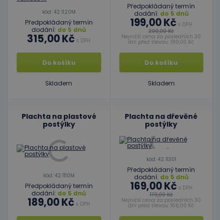
Předpokládaný termín
kód: 42 1120M
dodání:
do 5 dnů
199,00 Kč
Předpokládaný termín
s DPH
dodání:
do 5 dnů
200,00 Kč
315,00 Kč
Nejnižší cena za posledních 30
s DPH
dní před slevou: 199,00 Kč
Do košíku
Do košíku
Skladem
Skladem
Plachta na plastové
Plachta na dřevěné
postýlky
postýlky
kód: 42 11301
Předpokládaný termín
kód: 42 1110M
dodání:
do 5 dnů
169,00 Kč
Předpokládaný termín
s DPH
dodání:
do 5 dnů
170,00 Kč
189,00 Kč
Nejnižší cena za posledních 30
s DPH
dní před slevou: 169,00 Kč