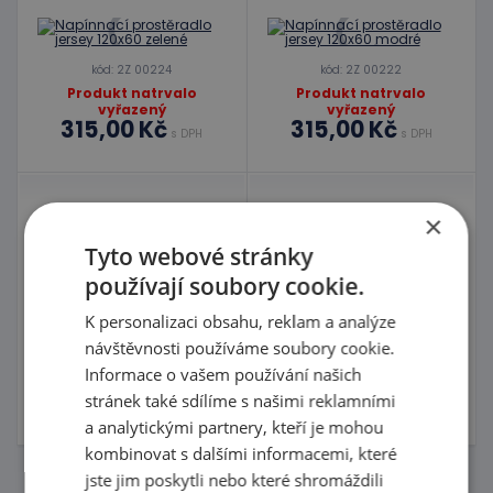
kód: 2Z 00224
kód: 2Z 00222
Produkt natrvalo
Produkt natrvalo
vyřazený
vyřazený
315,00 Kč
315,00 Kč
s DPH
s DPH
Napínnací
Napínací prostěradlo
×
prostěradlo jersey
jersey 140x70 zelené
120x60 bíle
Tyto webové stránky
používají soubory cookie.
kód: 2Z 00054
K personalizaci obsahu, reklam a analýze
Produkt natrvalo
kód: 2Z 00221
návštěvnosti používáme soubory cookie.
vyřazený
229,00 Kč
Produkt natrvalo
s DPH
Informace o vašem používání našich
vyřazený
280,00 Kč
315,00 Kč
stránek také sdílíme s našimi reklamními
Nejnižší cena za posledních 30
s DPH
dní před slevou: 229,00 Kč
a analytickými partnery, kteří je mohou
kombinovat s dalšími informacemi, které
jste jim poskytli nebo které shromáždili