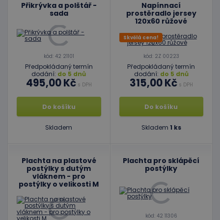
Přikrývka a polštář -
Napínnací
sada
prostěradlo jersey
120x60 růžové
Skvělá cena!
kód: 42 21101
kód: 2Z 00223
Předpokládaný termín
Předpokládaný termín
dodání:
do 5 dnů
dodání:
do 5 dnů
495,00 Kč
315,00 Kč
s DPH
s DPH
Do košíku
Do košíku
Skladem
Skladem
1 ks
Plachta na plastové
Plachta pro sklápěcí
postýlky s dutým
postýlky
vláknem - pro
postýlky o velikosti M
kód: 42 11306