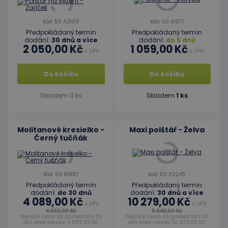
kód: 50 A2109
kód: 50 A1971
Předpokládaný termín
Předpokládaný termín
dodání:
30 dnů a více
dodání:
do 5 dnů
2 050,00 Kč
1 059,00 Kč
s DPH
s DPH
Do košíku
Do košíku
Skladem 0 ks
Skladem
1 ks
Molitanové kresielko -
Maxi polštář - Želva
Černý tučňák
kód: 50 A1987
kód: 50 A2245
Předpokládaný termín
Předpokládaný termín
dodání:
do 30 dnů
dodání:
30 dnů a více
4 089,00 Kč
10 279,00 Kč
s DPH
s DPH
4 360,00 Kč
11 640,00 Kč
Nejnižší cena za posledních 30
Nejnižší cena za posledních 30
dní před slevou: 4 089,00 Kč
dní před slevou: 10 279,00 Kč