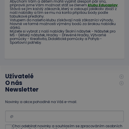
používané
Abychom Vám
a dětem
mohli
vyplnit alespoň
pár snů
,
stránky a
připravili jsme
Vám možnost
stát se členem
klubu
Educaplay
.
analytické
jakoukoli
Stává
se jím
každý zákazník
,
který si zakoupí
jakékoliv zboží
z
služby Google.
reklamu,
naší nabídky
a tím se
mu na
konto
připíšou body
podle
Tento soubor
kterou
tabulkové
předlohy.
cookie se
koncový
Vstupem do
našeho klubu
získávají naši
zákazníci
výhody
,
používá k
uživatel
hlavně ve
formě
možnosti
výměny
bodů
za
širokou nabídku
rozlišení
mohl vidět
dárků
.
jedinečných
před
Můžete si vybrat
z
naší nabídky
Školní nábytek
-
Nábytek pro
uživatelů
návštěvou
MŠ
-
Dětský nábytek
,
Hračky
-
Dřevěné
Hračky
,
Výtvarné
přiřazením
uvedeného
pomůcky
-
Kreativita
,
Didaktické
pomůcky
a
Pohyb
-
náhodně
webu.
Sportovní potřeby
.
vygenerovaného
čísla jako
_gcl_au
3
Tento
Google LLC
identifikátoru
měsíce
soubor
.educaplay.cz
klienta. Je
1 den
cookie
součástí
nastavuje
každého
společnost
požadavku na
Doubleclick
stránku na webu
Užívatelé
a provádí
a slouží k
informace
O nás
výpočtu údajů o
o tom, jak
návštěvnících,
koncový
Newsletter
relacích a
uživatel
kampaních pro
používá
analytické
webové
Novinky a akce pohodlně na Váš e-mail.
přehledy webů.
stránky a
jakoukoli
reklamu,
kterou
koncový
uživatel
Chci odebírat novinky a souhlasím se zpracováním osobních
mohl vidět