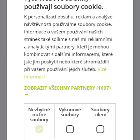
používají soubory cookie.
Nábytková série FRESH
K personalizaci obsahu, reklam a analýze
návštěvnosti používáme soubory cookie.
Nábytková série MODERN
Informace o vašem používání našich
Nábytková série Feria
stránek také sdílíme s našimi reklamními
a analytickými partnery, kteří je mohou
Dětský nábytek-Klasická série
kombinovat s dalšími informacemi, které
jste jim poskytli nebo které shromáždili
Dětský nábytek-Barevná lokomotiva
při vašem používání jejich služeb.
Více
Dětský nábytek-Duhová série
informací
Dětský nábytek-Modulová série-odstín břízy
ZOBRAZIT VŠECHNY PARTNERY
(1697)
→
Nábytek do kanceláře
Nezbytně
Výkonové
Soubory
Šatny
nutné
soubory
cílení
soubory
Poličkové skříňky
Poličky a doplňky