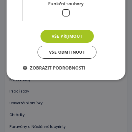
Funkční soubory
Skříně na povlečení, Židle na krmení a Přebalovací pulty
Stoly a židličky
Dětské sedačky a taburetky
VŠE PŘIJMOUT
Postýlky
VŠE ODMÍTNOUT
Zrcadla
ZOBRAZIT PODROBNOSTI
Příslušenství do koupelny
Knihovničky
Psací stoly
Nezbytně nutné soubory
Výkonové soubory
Soubory cílení
Funkční soubory
Univerzální skříňky
Nezbytně nutné soubory cookie umožňují základní
Ohrádky
funkce webových stránek, jako je přihlášení
uživatele a správa účtu. Webové stránky nelze bez
nezbytně nutných souborů cookie správně
Paravány a Nástěnné labyrinty
používat.