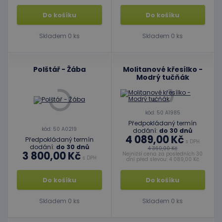
Do košíku
Do košíku
Skladem 0 ks
Skladem 0 ks
Polštář - Žába
Molitanové křesílko -
Modrý tučňák
kód: 50 A1985
Předpokládaný termín
kód: 50 A0219
dodání:
do 30 dnů
4 089,00 Kč
Předpokládaný termín
s DPH
dodání:
do 30 dnů
4 360,00 Kč
3 800,00 Kč
Nejnižší cena za posledních 30
s DPH
dní před slevou: 4 089,00 Kč
Do košíku
Do košíku
Skladem 0 ks
Skladem 0 ks