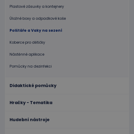
Plastové zásuvky a kontejnery
Poskytovatel
/
Název
Vyprší
Popis
Doména
Úložné boxy a odpadkové koše
PHPSESSID
Zavřením
Cookie
PHP.net
prohlížeče
genero
www.educaplay.cz
aplikac
Polštáře a Vaky na sezení
založen
na jazyc
PHP. To
Koberce pro dětičky
univerzá
identifi
používa
Nástěnné aplikace
udržová
proměn
Pomůcky na dezinfekci
relací
uživatel
Obvykle
jedná o
náhodn
Didaktické pomůcky
vygener
číslo, je
použití
být spec
Hračky - Tematika
zásadách ochrany soukromí společnosti Google
pro dan
web, al
dobrým
příklad
Hudební nástroje
udržová
přihláš
stavu
uživatel