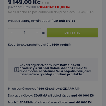
9 149,00 Kč
s DPH
původně:
10 260,00 Kč
ušetříte: 1 111,00 Kč
Nejnižší cena za posledních 30 dní před slevou: 9 149,00 Kč
Předpokládaný termín dodání:
30 dnů a více
-
+
ks
Do košíku
Koupí tohoto produktu získáte
9149 bodů
Ve Vaši objednávce můžete
kombinovat
produkty s různou dobou dodání
. Pokud to
bude možné,
rozdělíme Vaši objednávku
, čímž
zabezpečíme
rychlejší dodání produktů
.
Pri objednávce nad
1999 Kč
poštovné
ZDARMA
Doprava nábytku
ZDARMA
při objednávce
nad 40 000 Kč
Montáž
ZDARMA
při objednávce nábytku
nad 40 000 Kč