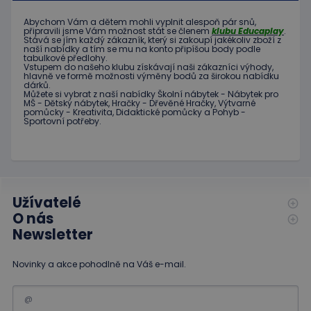
cookie
Cookie-
Script.
Abychom Vám
a dětem
mohli
vyplnit alespoň
pár snů
,
fungova
připravili jsme
Vám možnost
stát se členem
klubu
Educaplay
.
správně
Stává
se jím
každý zákazník
,
který si zakoupí
jakékoliv zboží
z
naší nabídky
a tím se
mu na
konto
připíšou body
podle
tabulkové
předlohy.
hideRightBanner
.www.educaplay.cz
2 hodiny
Vstupem do
našeho klubu
získávají naši
zákazníci
výhody
,
hlavně ve
formě
možnosti
výměny
bodů
za
širokou nabídku
dárků
.
Můžete si vybrat
z
naší nabídky
Školní nábytek
-
Nábytek pro
MŠ
-
Dětský nábytek
,
Hračky
-
Dřevěné
Hračky
,
Výtvarné
pomůcky
-
Kreativita
,
Didaktické
pomůcky
a
Pohyb
-
Sportovní potřeby
.
Poskytovatel
Název
Vyprší
Popis
/
Doména
Poskytovatel
/
Název
Vyprší
Popis
_ga_C89EE971FB
.educaplay.cz
1 rok
Tento soubor
Doména
1
cookie používá
měsíc
Google Analytics
Užívatelé
IDE
1 rok
Tento
Google LLC
k zachování
soubor
.doubleclick.net
O nás
stavu relace.
cookie
nastavuje
Newsletter
_ga
1 rok
Tento název
Google LLC
společnost
1
souboru cookie
.educaplay.cz
Doubleclick
měsíc
je spojen s
a provádí
Novinky a akce pohodlně na Váš e-mail.
Google
informace
Universal
o tom, jak
Analytics - což je
koncový
významná
uživatel
aktualizace
používá