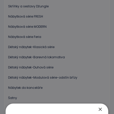
Skříňky a sestavy Džungle
Nábytková série FRESH
Nábytková série MODERN
Nábytková série Feria
Dětský nábytek-Klasická série
Dětský nábytek-Barevná lokomotiva
Dětský nábytek-Duhová série
Dětský nábytek-Modulová série-odstín břízy
Nábytek do kanceláře
Šatny
×
Poličkové skříňky