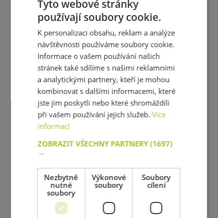
Tyto webové stránky
Poličky a doplňky
používají soubory cookie.
Skříně na povlečení, Židle na krmení a Přebalovací pulty
K personalizaci obsahu, reklam a analýze
návštěvnosti používáme soubory cookie.
Stoly a židličky
Informace o vašem používání našich
Dětské sedačky a taburetky
stránek také sdílíme s našimi reklamními
a analytickými partnery, kteří je mohou
Postýlky
kombinovat s dalšími informacemi, které
jste jim poskytli nebo které shromáždili
Zrcadla
při vašem používání jejich služeb.
Více
Příslušenství do koupelny
informací
ZOBRAZIT VŠECHNY PARTNERY
(1697)
Knihovničky
→
Psací stoly
Nezbytně
Výkonové
Soubory
Univerzální skříňky
nutné
soubory
cílení
soubory
Ohrádky