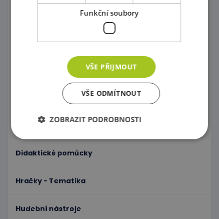
Paravány a Nástěnné labyrinty
Funkční soubory
Plastové zásuvky a kontejnery
Úložné boxy a odpadkové koše
Polštáře a Vaky na sezení
VŠE PŘIJMOUT
Koberce pro dětičky
VŠE ODMÍTNOUT
Nástěnné aplikace
ZOBRAZIT PODROBNOSTI
Pomůcky na dezinfekci
Didaktické pomůcky
Nezbytně nutné soubory
Výkonové soubory
Soubory cílení
Funkční soubory
Hračky - Tematika
Nezbytně nutné soubory cookie umožňují základní
funkce webových stránek, jako je přihlášení
uživatele a správa účtu. Webové stránky nelze bez
Hudební nástroje
nezbytně nutných souborů cookie správně